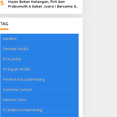
5
Hujan Bukan Halangan, PLN dan
Prabumulih A Sabet Juara I Bersama di
Dandim Muba Cup 2025
TAG
haedline
Pemkab MUBA
PLN peduli
PJ Bupati MUBA
Pemkot kota palembang
Gubernur Sumsel
Herman Deru
Pj Walikota Palembang