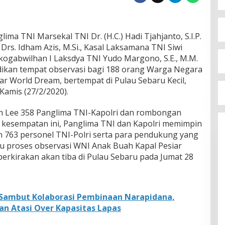
lima TNI Marsekal TNI Dr. (H.C.) Hadi Tjahjanto, S.I.P.
 Drs. Idham Azis, M.Si., Kasal Laksamana TNI Siwi
gkogabwilhan I Laksdya TNI Yudo Margono, S.E., M.M.
adikan tempat observasi bagi 188 orang Warga Negara
iar World Dream, bertempat di Pulau Sebaru Kecil,
Kamis (27/2/2020).
 Lee 358 Panglima TNI-Kapolri dan rombongan
a kesempatan ini, Panglima TNI dan Kapolri memimpin
 763 personel TNI-Polri serta para pendukung yang
 proses observasi WNI Anak Buah Kapal Pesiar
erkirakan akan tiba di Pulau Sebaru pada Jumat 28
ambut Kolaborasi Pembinaan Narapidana,
an Atasi Over Kapasitas Lapas