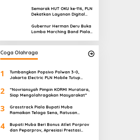
Petugas secara Rutin
Semarak HUT OKU ke-116, PLN
Dekatkan Layanan Digital
melalui Gelegar PLN Mobile
2026
Gubernur Herman Deru Buka
Lomba Marching Band Piala
Kemerdekaan 2026: Ajang
Asah Mental dan Kedisiplinan
Generasi Muda
Coga Olahraga
1
Tumbangkan Popsivo Polwan 3-0,
Jakarta Electric PLN Mobile Tutup
Putaran Pertama Proliga 2026 dengan
2
Meyakinkan
“Novriansyah Pimpin KORMI Muratara,
Siap Mengolahragakan Masyarakat”
3
Grasstrack Piala Bupati Muba
Ramaikan Telaga Sena, Ratusan
Pembalap Adu Nyali di Sungai Lilin
4
Bupati Muba Beri Bonus Atlet Porprov
dan Peparprov, Apresiasi Prestasi
Gemilang