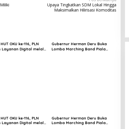
iliki
Upaya Tingkatkan SDM Lokal Hingga
Maksimalkan Hilirisasi Komoditas
HUT OKU ke-116, PLN
Gubernur Herman Deru Buka
 Layanan Digital melalui
Lomba Marching Band Piala
PLN Mobile 2026
Kemerdekaan 2026: Ajang Asah
Mental dan Kedisiplinan Generasi
Muda
HUT OKU ke-116, PLN
Gubernur Herman Deru Buka
 Layanan Digital melalui
Lomba Marching Band Piala
PLN Mobile 2026
Kemerdekaan 2026: Ajang Asah