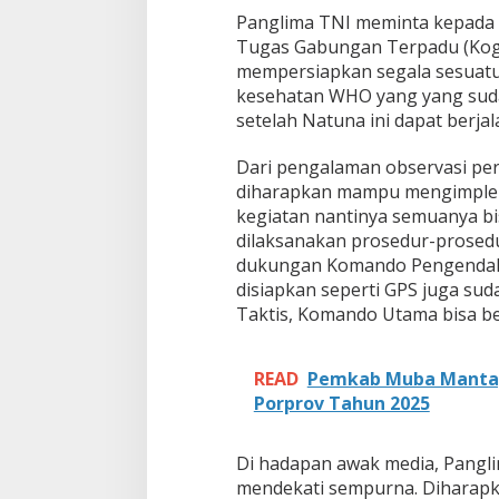
N
Panglima TNI meminta kepada
I
Tugas Gabungan Terpadu (Kog
d
mempersiapkan segala sesuatu 
i
kesehatan WHO yang yang suda
P
setelah Natuna ini dapat berjal
u
l
a
Dari pengalaman observasi pe
u
diharapkan mampu mengimplem
S
kegiatan nantinya semuanya bis
e
dilaksanakan prosedur-prosed
b
a
dukungan Komando Pengendali (
r
disiapkan seperti GPS juga su
u
Taktis, Komando Utama bisa be
READ
Pemkab Muba Mantap
Porprov Tahun 2025
Di hadapan awak media, Pang
mendekati sempurna. Diharapk