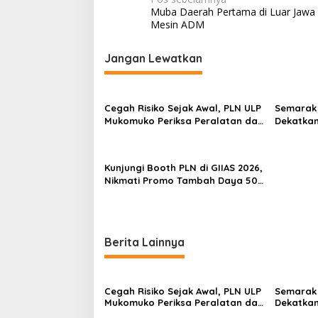
N
Muba Daerah Pertama di Luar Jawa M
a
Mesin ADM
v
i
Jangan Lewatkan
g
a
Cegah Risiko Sejak Awal, PLN ULP
Semarak 
s
Mukomuko Periksa Peralatan dan
Dekatkan
APD Petugas secara Rutin
Gelegar 
i
p
Kunjungi Booth PLN di GIIAS 2026,
o
Nikmati Promo Tambah Daya 50
Persen
s
Berita Lainnya
Cegah Risiko Sejak Awal, PLN ULP
Semarak 
Mukomuko Periksa Peralatan dan
Dekatkan
APD Petugas secara Rutin
Gelegar 