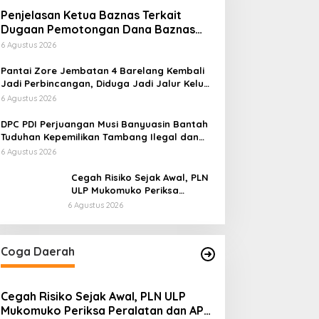
Penjelasan Ketua Baznas Terkait
Dugaan Pemotongan Dana Baznas
Kabupaten Lahat Itu Tidak Benar
6 Agustus 2026
Pantai Zore Jembatan 4 Barelang Kembali
Jadi Perbincangan, Diduga Jadi Jalur Keluar
Masuk Barang Tanpa Dokumen Kepabeanan,
6 Agustus 2026
Nama Berinisial WL Disebut, Bea Cukai
Diminta Mengungkap Dugaan Aktivitas di
DPC PDI Perjuangan Musi Banyuasin Bantah
Kawasan Pesisir
Tuduhan Kepemilikan Tambang Ilegal dan
Penyerobotan Lahan
6 Agustus 2026
Cegah Risiko Sejak Awal, PLN
ULP Mukomuko Periksa
Peralatan dan APD Petugas
6 Agustus 2026
secara Rutin
Coga Daerah
Cegah Risiko Sejak Awal, PLN ULP
Mukomuko Periksa Peralatan dan APD