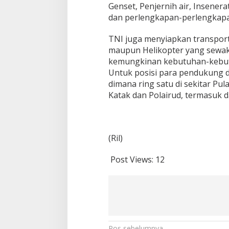
Genset, Penjernih air, Insenera
dan perlengkapan-perlengkapan
TNI juga menyiapkan transport
maupun Helikopter yang sewa
kemungkinan kebutuhan-kebutu
Untuk posisi para pendukung di
dimana ring satu di sekitar Pul
Katak dan Polairud, termasuk da
(Ril)
Post Views:
12
Pos sebelumnya