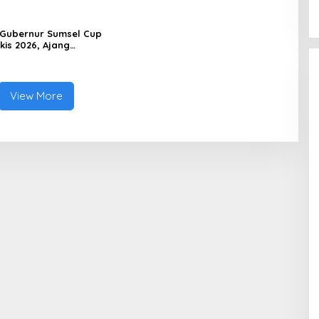
Mental dan Kedisiplinan Generasi
Muda
Gubernur Sumsel Cup
kis 2026, Ajang
n Lahirkan Bibit Atlet
View More