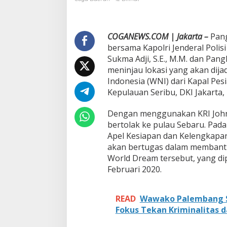
T
N
I
T
COGANEWS.COM | Jakarta –
Pang
i
bersama Kapolri Jenderal Polisi
n
Sukma Adji, S.E., M.M. dan Pan
j
meninjau lokasi yang akan dij
a
Indonesia (WNI) dari Kapal Pes
u
L
Kepulauan Seribu, DKI Jakarta, 
o
k
Dengan menggunakan KRI John
a
bertolak ke pulau Sebaru. Pad
s
Apel Kesiapan dan Kelengkapan
i
O
akan bertugas dalam membantu
b
World Dream tersebut, yang dip
s
Februari 2020.
e
r
v
READ
Wawako Palembang S
a
s
Fokus Tekan Kriminalitas d
i
W