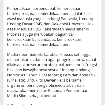
1
4
Kemerdekaan berpendapat, kemerdekaan
D
E
berekspresi, dan kemerdekaan pers adalah hak
S
asasi manusia yang dilindungi Pancasila, Undang-
E
M
Undang Dasar 1945, dan Deklarasi Universal Hak
B
Asasi Manusia PBB. Keberadaan media siber di
E
R
Indonesia juga merupakan bagian dari
2
0
kemerdekaan berpendapat, kemerdekaan
1
berekspresi, dan kemerdekaan pers.
9
O
L
Media siber memiliki karakter khusus sehingga
E
H
memerlukan pedoman agar pengelolaannya dapat
Y
dilaksanakan secara profesional, memenuhi fungsi,
A
N
hak, dan kewajibannya sesuai Undang-Undang
C
Nomor 40 Tahun 1999 tentang Pers dan Kode Etik
O
G
Jurnalistik. Untuk itu Dewan Pers bersama
A
organisasi pers, pengelola media siber, dan
masyarakat menyusun Pedoman Pemberitaan
Media Siber sebagai berikut: