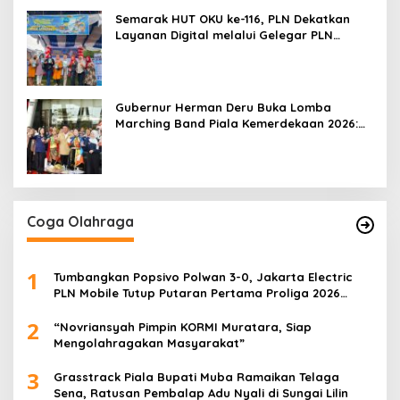
Semarak HUT OKU ke-116, PLN Dekatkan
Layanan Digital melalui Gelegar PLN
Mobile 2026
Gubernur Herman Deru Buka Lomba
Marching Band Piala Kemerdekaan 2026:
Ajang Asah Mental dan Kedisiplinan
Generasi Muda
Coga Olahraga
1
Tumbangkan Popsivo Polwan 3-0, Jakarta Electric
PLN Mobile Tutup Putaran Pertama Proliga 2026
dengan Meyakinkan
2
“Novriansyah Pimpin KORMI Muratara, Siap
Mengolahragakan Masyarakat”
3
Grasstrack Piala Bupati Muba Ramaikan Telaga
Sena, Ratusan Pembalap Adu Nyali di Sungai Lilin