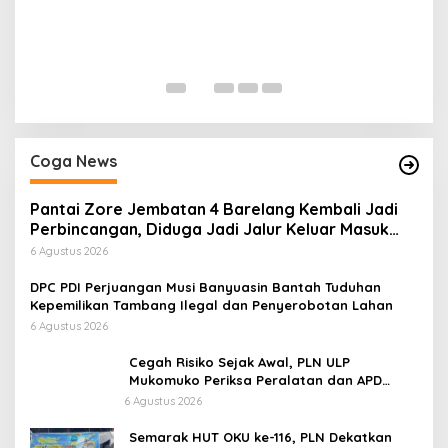
H
P
Di
Coga News
Pantai Zore Jembatan 4 Barelang Kembali Jadi
Perbincangan, Diduga Jadi Jalur Keluar Masuk
Barang Tanpa Dokumen Kepabeanan, Nama
6 Agustus 2026
Berinisial WL Disebut, Bea Cukai Diminta
Mengungkap Dugaan Aktivitas di Kawasan Pesisir
DPC PDI Perjuangan Musi Banyuasin Bantah Tuduhan
Kepemilikan Tambang Ilegal dan Penyerobotan Lahan
6 Agustus 2026
Cegah Risiko Sejak Awal, PLN ULP
Mukomuko Periksa Peralatan dan APD
Petugas secara Rutin
6 Agustus 2026
Semarak HUT OKU ke-116, PLN Dekatkan