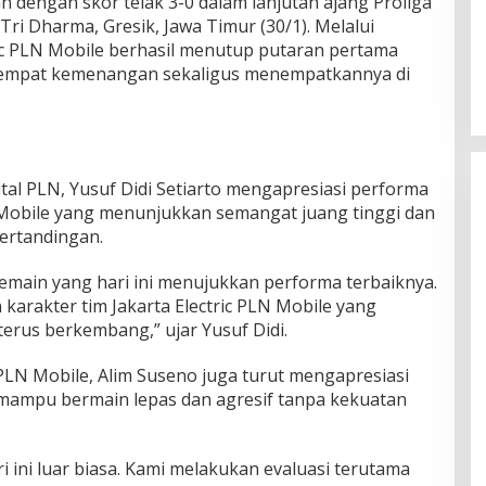
engan skor telak 3-0 dalam lanjutan ajang Proliga
ri Dharma, Gresik, Jawa Timur (30/1). Melalui
ric PLN Mobile berhasil menutup putaran pertama
l empat kemenangan sekaligus menempatkannya di
tal PLN, Yusuf Didi Setiarto mengapresiasi performa
N Mobile yang menunjukkan semangat juang tinggi dan
pertandingan.
emain yang hari ini menujukkan performa terbaiknya.
arakter tim Jakarta Electric PLN Mobile yang
terus berkembang,” ujar Yusuf Didi.
c PLN Mobile, Alim Suseno juga turut mengapresiasi
mampu bermain lepas dan agresif tanpa kekuatan
 ini luar biasa. Kami melakukan evaluasi terutama