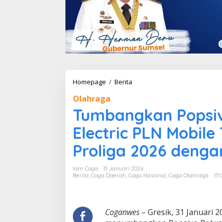
Homepage
/
Berita
T
u
Olahraga
m
b
Tumbangkan Popsiv
a
n
Electric PLN Mobil
g
k
Proliga 2026 deng
a
n
Iam Coga
31 Januari 2026
P
Berita
,
Coga Daerah
,
Coga Nasional
,
Coga Olahraga
151
o
p
s
i
Coganwes –
Gresik, 31 Januari 2
v