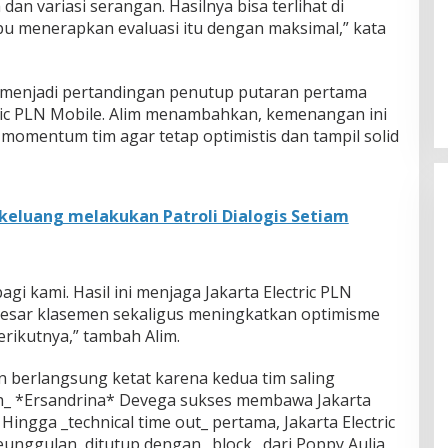
an variasi serangan. Hasilnya bisa terlihat di
 menerapkan evaluasi itu dengan maksimal,” kata
menjadi pertandingan penutup putaran pertama
ctric PLN Mobile. Alim menambahkan, kemenangan ini
momentum tim agar tetap optimistis dan tampil solid
k keluang melakukan Patroli Dialogis Setiam
gi kami. Hasil ini menjaga Jakarta Electric PLN
besar klasemen sekaligus meningkatkan optimisme
rikutnya,” tambah Alim.
n berlangsung ketat karena kedua tim saling
sh_ *Ersandrina* Devega sukses membawa Jakarta
 Hingga _technical time out_ pertama, Jakarta Electric
nggulan, ditutup dengan _block_ dari Poppy Aulia