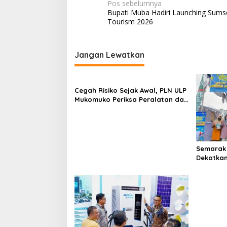
N
Pos sebelumnya
Bupati Muba Hadiri Launching Sumse
a
Tourism 2026
v
i
Jangan Lewatkan
g
a
s
Cegah Risiko Sejak Awal, PLN ULP
Mukomuko Periksa Peralatan dan
i
APD Petugas secara Rutin
p
o
s
Semarak 
Dekatkan
Gelegar 