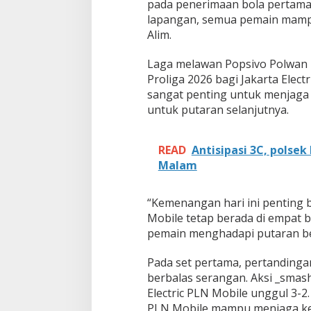
pada penerimaan bola pertama d
c
P
lapangan, semua pemain mampu
L
Alim.
N
M
Laga melawan Popsivo Polwan 
o
Proliga 2026 bagi Jakarta Ele
b
i
sangat penting untuk menjaga 
l
untuk putaran selanjutnya.
e
T
u
READ
Antisipasi 3C, polse
t
Malam
u
p
P
“Kemenangan hari ini penting ba
u
Mobile tetap berada di empat 
t
a
pemain menghadapi putaran be
r
a
Pada set pertama, pertandinga
n
berbalas serangan. Aksi _sma
P
Electric PLN Mobile unggul 3-2.
e
r
PLN Mobile mampu menjaga keu