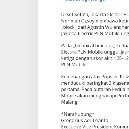
k
i
n
Di set ketiga, Jakarta Electric
k
Neriman Ozsoy membawa keungg
a
_block_ dari Agustin Wulandha
n
Jakarta Electric PLN Mobile ung
Pada _technical time out_ ked
Electric PLN Mobile unggul ja
ketiga dengan skor akhir 25-1
PLN Mobile.
Kemenangan atas Popsivo Polwa
menduduki peringkat 3 klasem
pertama. Pada putaran kedua na
Mobile akan menghadapi Pertam
Malang.
*Narahubung*
Gregorius Adi Trianto
Executive Vice President Komu