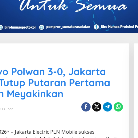
o Polwan 3-0, Jakarta
e Tutup Putaran Pertama
an Meyakinkan
2 Dilihat
026* – Jakarta Electric PLN Mobile sukses