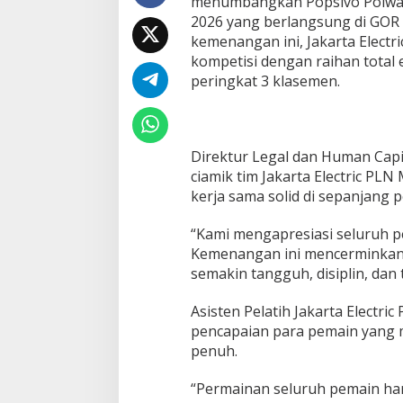
menumbangkan Popsivo Polwan d
o
2026 yang berlangsung di GOR T
P
o
kemenangan ini, Jakarta Elect
l
kompetisi dengan raihan tota
w
peringkat 3 klasemen.
a
n
3
-
0
Direktur Legal dan Human Capi
,
ciamik tim Jakarta Electric PL
J
kerja sama solid di sepanjang 
a
k
a
“Kami mengapresiasi seluruh p
r
Kemenangan ini mencerminkan k
t
semakin tangguh, disiplin, dan 
a
E
Asisten Pelatih Jakarta Electri
l
e
pencapaian para pemain yang 
c
penuh.
t
r
“Permainan seluruh pemain hari
i