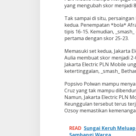
t
yang mengubah skor menjadi 8
a
m
Tak sampai di situ, persaingan 
a
kedua. Penempatan *bola* Afr
P
r
tipis 16-15. Kemudian, _smash
o
pertama dengan skor 25-23.
l
i
Memasuki set kedua, Jakarta El
g
Aulia membuat skor menjadi 2-
a
2
Jakarta Electric PLN Mobile un
0
ketertinggalan, _smash_ Betha
2
6
Popsivo Polwan mampu menyam
d
Cruz yang tak mampu dibendun
e
n
Namun, Jakarta Electric PLN Mo
g
Keunggulan tersebut terus ter
a
Ozsoy memastikan kemenangan
n
M
e
READ
Sungai Keruh Meluap
y
a
Sambangi Warga