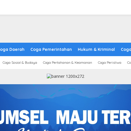
oga Daerah
Coga Pemerintahan
Hukum & Kriminal
Coga
Coga Sosial & Budaya
Coga Pertahanan & Keamanan
Coga Peristiwa
Co