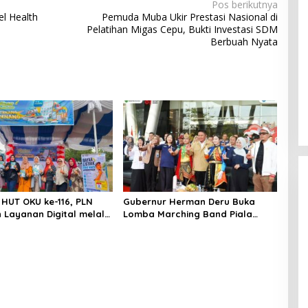
Pos berikutnya
l Health
Pemuda Muba Ukir Prestasi Nasional di
Pelatihan Migas Cepu, Bukti Investasi SDM
Berbuah Nyata
HUT OKU ke-116, PLN
Gubernur Herman Deru Buka
 Layanan Digital melalui
Lomba Marching Band Piala
PLN Mobile 2026
Kemerdekaan 2026: Ajang Asah
Mental dan Kedisiplinan Generasi
Muda