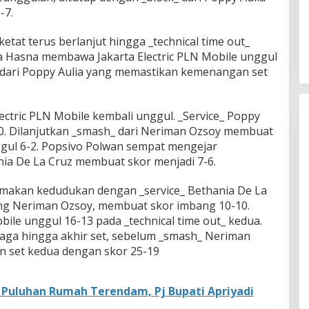
-7.
ketat terus berlanjut hingga _technical time out_
a Hasna membawa Jakarta Electric PLN Mobile unggul
_ dari Poppy Aulia yang memastikan kemenangan set
ectric PLN Mobile kembali unggul. _Service_ Poppy
0. Dilanjutkan _smash_ dari Neriman Ozsoy membuat
ggul 6-2. Popsivo Polwan sempat mengejar
nia De La Cruz membuat skor menjadi 7-6.
akan kedudukan dengan _service_ Bethania De La
g Neriman Ozsoy, membuat skor imbang 10-10.
bile unggul 16-13 pada _technical time out_ kedua.
jaga hingga akhir set, sebelum _smash_ Neriman
 set kedua dengan skor 25-19
 Puluhan Rumah Terendam, Pj Bupati Apriyadi