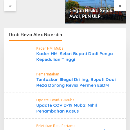
«
»
Cegah Risiko Sejak
Awal, PLN ULP
Mukomuko Periksa
Peralatan dan APD
Petugas secara Rutin
Dodi Reza Alex Noerdin
Kader HMI Muba
Kader HMI Sebut Bupati Dodi Punya
Kepedulian Tinggi
Pemerintahan
Tuntaskan Illegal Driling, Bupati Dodi
Reza Dorong Revisi Permen ESDM
Update Covid-19 Muba
Update COVID-19 Muba: Nihil
Penambahan Kasus
Peletakan Batu Pertama