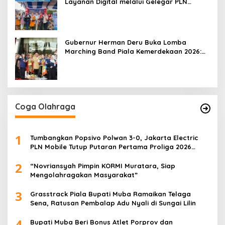
Layanan Digital melalui Gelegar PLN
Mobile 2026
Gubernur Herman Deru Buka Lomba
Marching Band Piala Kemerdekaan 2026:
Ajang Asah Mental dan Kedisiplinan
Generasi Muda
Coga Olahraga
1
Tumbangkan Popsivo Polwan 3-0, Jakarta Electric
PLN Mobile Tutup Putaran Pertama Proliga 2026
dengan Meyakinkan
2
“Novriansyah Pimpin KORMI Muratara, Siap
Mengolahragakan Masyarakat”
3
Grasstrack Piala Bupati Muba Ramaikan Telaga
Sena, Ratusan Pembalap Adu Nyali di Sungai Lilin
4
Bupati Muba Beri Bonus Atlet Porprov dan