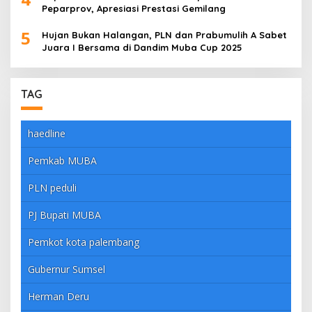
Peparprov, Apresiasi Prestasi Gemilang
5
Hujan Bukan Halangan, PLN dan Prabumulih A Sabet
Juara I Bersama di Dandim Muba Cup 2025
TAG
haedline
Pemkab MUBA
PLN peduli
PJ Bupati MUBA
Pemkot kota palembang
Gubernur Sumsel
Herman Deru