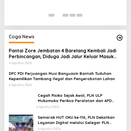
P
Di
Coga News
Pantai Zore Jembatan 4 Barelang Kembali Jadi
Perbincangan, Diduga Jadi Jalur Keluar Masuk
Barang Tanpa Dokumen Kepabeanan, Nama
6 Agustus 2026
Berinisial WL Disebut, Bea Cukai Diminta
Mengungkap Dugaan Aktivitas di Kawasan Pesisir
DPC PDI Perjuangan Musi Banyuasin Bantah Tuduhan
Kepemilikan Tambang Ilegal dan Penyerobotan Lahan
6 Agustus 2026
Cegah Risiko Sejak Awal, PLN ULP
Mukomuko Periksa Peralatan dan APD
Petugas secara Rutin
6 Agustus 2026
Semarak HUT OKU ke-116, PLN Dekatkan
Layanan Digital melalui Gelegar PLN
Mobile 2026
6 Agustus 2026