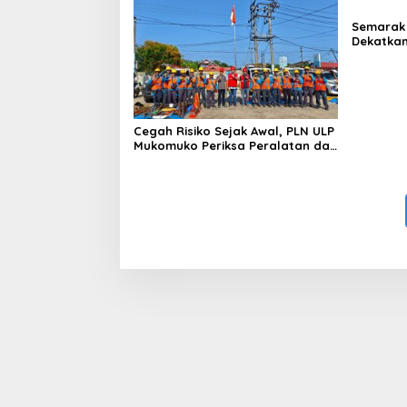
Dokumen
Berinisia
Semarak 
Diminta
Dekatkan
Aktivitas
Gelegar 
Cegah Risiko Sejak Awal, PLN ULP
Mukomuko Periksa Peralatan dan
APD Petugas secara Rutin