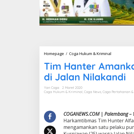
Homepage
/
Coga Hukum & Kriminal
T
i
Tim Hanter Amanka
m
H
di Jalan Nilakandi
a
n
t
Yan Coga
2 Maret 2020
e
Coga Hukum & Kriminal
,
Coga News
,
Coga Pertahanan 
r
A
m
a
COGANEWS.COM | Palembang –
n
Harkamtibmas Tim Hunter Alfa 
k
mengamankan satu pelaku pung
a
Kurniawan (25) warga Jalan Ni