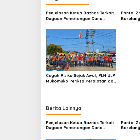
g
Penjelasan Ketua Baznas Terkait
Pantai Z
a
Dugaan Pemotongan Dana
Barelang
s
Baznas Kabupaten Lahat Itu
Perbinca
Tidak Benar
Keluar M
i
Dokumen
p
Berinisia
Diminta
o
Aktivitas
s
Cegah Risiko Sejak Awal, PLN ULP
Mukomuko Periksa Peralatan dan
APD Petugas secara Rutin
Berita Lainnya
Penjelasan Ketua Baznas Terkait
Pantai Z
Dugaan Pemotongan Dana
Barelang
Baznas Kabupaten Lahat Itu
Perbinca
Tidak Benar
Keluar M