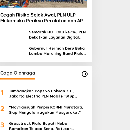
Cegah Risiko Sejak Awal, PLN ULP
Mukomuko Periksa Peralatan dan APD
Petugas secara Rutin
Semarak HUT OKU ke-116, PLN
Dekatkan Layanan Digital
melalui Gelegar PLN Mobile
2026
Gubernur Herman Deru Buka
Lomba Marching Band Piala
Kemerdekaan 2026: Ajang
Asah Mental dan Kedisiplinan
Generasi Muda
Coga Olahraga
1
Tumbangkan Popsivo Polwan 3-0,
Jakarta Electric PLN Mobile Tutup
Putaran Pertama Proliga 2026 dengan
2
Meyakinkan
“Novriansyah Pimpin KORMI Muratara,
Siap Mengolahragakan Masyarakat”
3
Grasstrack Piala Bupati Muba
Ramaikan Telaga Sena, Ratusan