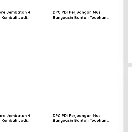
ore Jembatan 4
DPC PDI Perjuangan Musi
 Kembali Jadi
Banyuasin Bantah Tuduhan
ngan, Diduga Jadi Jalur
Kepemilikan Tambang Ilegal dan
asuk Barang Tanpa
Penyerobotan Lahan
 Kepabeanan, Nama
l WL Disebut, Bea Cukai
 Mengungkap Dugaan
 di Kawasan Pesisir
ore Jembatan 4
DPC PDI Perjuangan Musi
 Kembali Jadi
Banyuasin Bantah Tuduhan
ngan, Diduga Jadi Jalur
Kepemilikan Tambang Ilegal dan
asuk Barang Tanpa
Penyerobotan Lahan