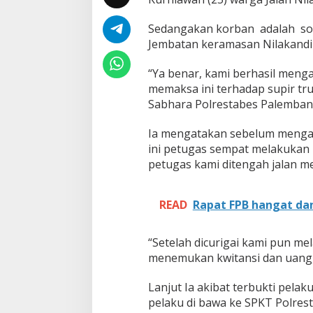
n
P
e
Sedangakan korban adalah sopi
l
Jembatan keramasan Nilakandi
a
k
“Ya benar, kami berhasil meng
u
memaksa ini terhadap supir tru
P
u
Sabhara Polrestabes Palembang
n
g
Ia mengatakan sebelum menga
u
ini petugas sempat melakukan pa
t
petugas kami ditengah jalan m
a
n
L
i
READ
Rapat FPB hangat da
a
r
“Setelah dicurigai kami pun me
d
menemukan kwitansi dan uang,”
i
J
Lanjut Ia akibat terbukti pel
a
pelaku di bawa ke SPKT Polrest
l