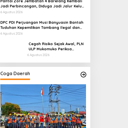
Pantai Zore Jembatan 4 Barelang Kembali
Jadi Perbincangan, Diduga Jadi Jalur Keluar
Masuk Barang Tanpa Dokumen Kepabeanan,
6 Agustus 2026
Nama Berinisial WL Disebut, Bea Cukai
Diminta Mengungkap Dugaan Aktivitas di
DPC PDI Perjuangan Musi Banyuasin Bantah
Kawasan Pesisir
Tuduhan Kepemilikan Tambang Ilegal dan
Penyerobotan Lahan
6 Agustus 2026
Cegah Risiko Sejak Awal, PLN
ULP Mukomuko Periksa
Peralatan dan APD Petugas
6 Agustus 2026
secara Rutin
Coga Daerah