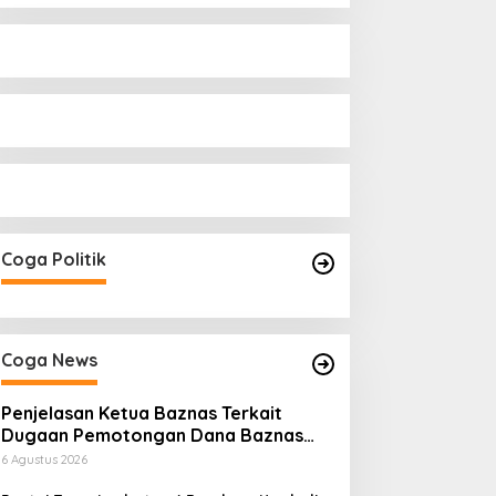
Coga Politik
Coga News
Penjelasan Ketua Baznas Terkait
Dugaan Pemotongan Dana Baznas
Kabupaten Lahat Itu Tidak Benar
6 Agustus 2026