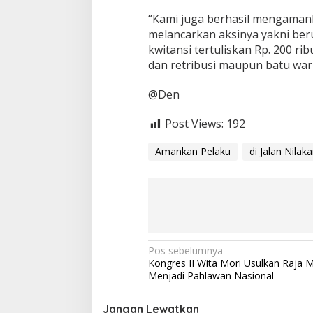
a
n
“Kami juga berhasil mengaman
N
melancarkan aksinya yakni beru
i
kwitansi tertuliskan Rp. 200 
l
dan retribusi maupun batu warn
a
k
a
@Den
n
d
Post Views:
192
i
Amankan Pelaku
di Jalan Nilaka
N
Pos sebelumnya
Kongres II Wita Mori Usulkan Raja M
a
Menjadi Pahlawan Nasional
v
i
Jangan Lewatkan