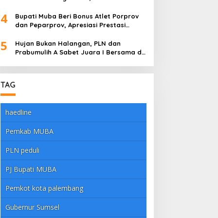
Pembalap Adu Nyali di Sungai Lilin
4
Bupati Muba Beri Bonus Atlet Porprov
dan Peparprov, Apresiasi Prestasi
Gemilang
5
Hujan Bukan Halangan, PLN dan
Prabumulih A Sabet Juara I Bersama di
Dandim Muba Cup 2025
TAG
haedline
Pemkab MUBA
PLN peduli
PJ Bupati MUBA
Pemkot kota palembang
Gubernur Sumsel