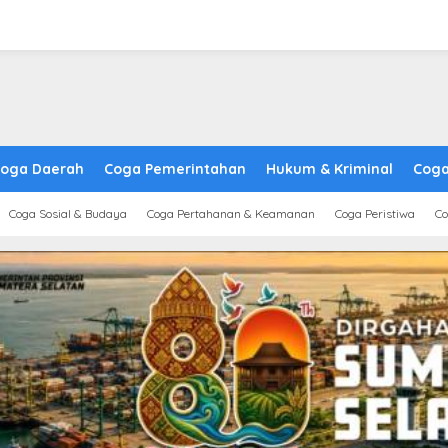
oga Daerah
Coga Pemerintahan
Hukum & Kriminal
Coga
Coga Sosial & Budaya
Coga Pertahanan & Keamanan
Coga Peristiwa
Co