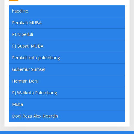
haedline
Pemkab MUBA
PLN peduli
PJ Bupati MUBA
Pemkot kota palembang
Gubernur Sumsel
Herman Deru
Pj Walikota Palembang
Muba
Dodi Reza Alex Noerdin