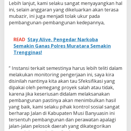
e
Lebih lanjut, kami selaku sangat menyayangkan hal
r
ini, selain anggaran yang dikeluarkan akan terasa
t
mubazir, ini juga menjadi tolak ukur pada
a
pembangunan-pembangunan kedepannya,
n
y
a
READ
Stay Alive, Pengedar Narkoba
k
a
Semakin Ganas Polres Muratara Semakin
n
Trengginas!
K
u
a
” Instansi terkait semestinya harus lebih teliti dalam
l
melakukan monitoring pengerjaan ini, saya kira
i
disinilah nantinya kita akan tau Sfeksifikasi yang
t
a
dipakai oleh pemegang proyek salah atau tidak,
s
karena jika keseriusan didalam melaksanakan
n
pembangunan pastinya akan menimbulkan hasil
y
yang baik, kami selaku pihak kontrol sosial sangat
a
berharap Jalan di Kabupaten Musi Banyuasin ini
tersentuh pembangunan dan perawatan apalagi
jalan-jalan pelosok daerah yang dikategorikan