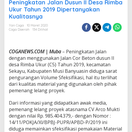
u
Peningkatan Jalan Dusun II Desa Rimba
g
Ukur Tahun 2019 Dipertanyakan
a
Kualitasnya
B
a
Yan Coga
10 Maret 2020
n
Coga Daerah
134 Dilihat
y
a
k
P
COGANEWS.COM | Muba
– Peningkatan Jalan
e
dengan menggunakan Jalan Cor Beton dusun II
n
desa Rimba Ukur (C5) Tahun 2019, kecamatan
g
u
Sekayu, Kabupaten Musi Banyuasin diduga sarat
r
pengurangan Volume Sfeksifikasi, hal itu terlihat
a
dari kualitas material yang digunakan oleh pihak
n
pemenang lelang proyek.
g
a
n
Dari informasi yang didapatkan awak media,
V
pemenang lelang proyek atasnama CV Arco Mukti
o
dengan nilai Rp. 985.404.379,- dengan Nomor :
l
14/11/POKJA/Xl/BPBJ-PUPR/APBD-P/2019 ini
u
m
diduga memainkan sfeksifikasi pemakaian Material