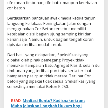
e
tife tanah timbunan, tife batu, maupun ketebalan
,
cor beton.
P
e
Berdasarkan pantauan awak media ketika terjun
n
i
langsung ke lokasi, Peningkatan Jalan dengan
n
menggunakan Cor Beton tersebut memiliki
g
ketebalan disisi bagian ujung samping kiri dan
k
kanan saja. Namun, untuk bagian tengah coran
a
tipis dan terlihat mudah retak.
t
a
n
Dari hasil yang didapatkan, Speksifikasi yang
J
dipakai oleh pihak pemegang Proyek tidak
a
memakai Hamparan Batu Agregat Klas B, selain itu
l
timbunan yang terlihat pun tipis, serta terlihat
a
n
hamparan pasirpun tidak merata. Terlihat Cor
D
beton yang dipakai tidak sesuai Sfeksifikasi yang
u
semestinya memakai Beton K 250.
s
u
n
READ
Mediasi Buntu? Kadisnakertrans
I
I
Muba Jelaskan Langkah Hukum bagi