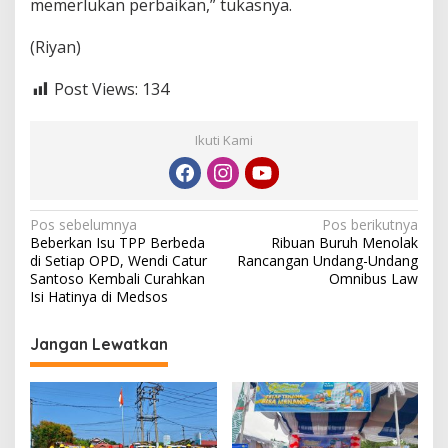
memerlukan perbaikan,” tukasnya.
(Riyan)
Post Views:
134
Ikuti Kami
N
Pos sebelumnya
Pos berikutnya
Beberkan Isu TPP Berbeda
Ribuan Buruh Menolak
a
di Setiap OPD, Wendi Catur
Rancangan Undang-Undang
v
Santoso Kembali Curahkan
Omnibus Law
Isi Hatinya di Medsos
i
g
Jangan Lewatkan
a
s
i