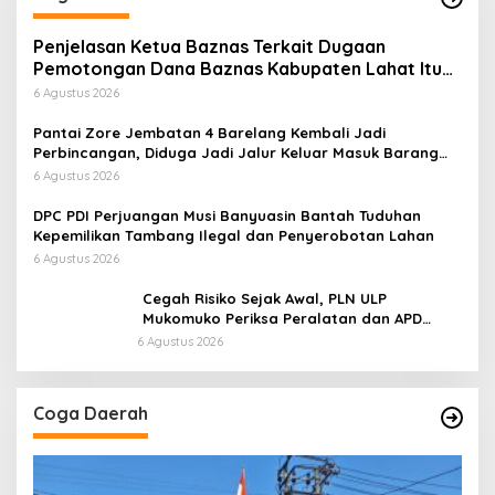
Penjelasan Ketua Baznas Terkait Dugaan
Pemotongan Dana Baznas Kabupaten Lahat Itu
Tidak Benar
6 Agustus 2026
Pantai Zore Jembatan 4 Barelang Kembali Jadi
Perbincangan, Diduga Jadi Jalur Keluar Masuk Barang
Tanpa Dokumen Kepabeanan, Nama Berinisial WL
6 Agustus 2026
Disebut, Bea Cukai Diminta Mengungkap Dugaan Aktivitas
di Kawasan Pesisir
DPC PDI Perjuangan Musi Banyuasin Bantah Tuduhan
Kepemilikan Tambang Ilegal dan Penyerobotan Lahan
6 Agustus 2026
Cegah Risiko Sejak Awal, PLN ULP
Mukomuko Periksa Peralatan dan APD
Petugas secara Rutin
6 Agustus 2026
Coga Daerah