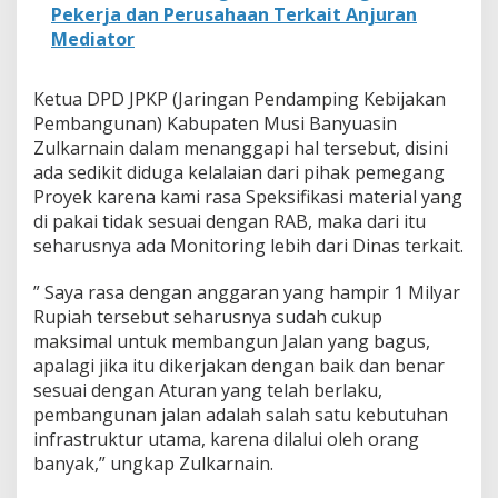
D
Pekerja dan Perusahaan Terkait Anjuran
e
Mediator
s
a
R
Ketua DPD JPKP (Jaringan Pendamping Kebijakan
i
Pembangunan) Kabupaten Musi Banyuasin
m
Zulkarnain dalam menanggapi hal tersebut, disini
b
a
ada sedikit diduga kelalaian dari pihak pemegang
U
Proyek karena kami rasa Speksifikasi material yang
k
di pakai tidak sesuai dengan RAB, maka dari itu
u
seharusnya ada Monitoring lebih dari Dinas terkait.
r
T
a
” Saya rasa dengan anggaran yang hampir 1 Milyar
h
Rupiah tersebut seharusnya sudah cukup
u
maksimal untuk membangun Jalan yang bagus,
n
apalagi jika itu dikerjakan dengan baik dan benar
2
0
sesuai dengan Aturan yang telah berlaku,
1
pembangunan jalan adalah salah satu kebutuhan
9
infrastruktur utama, karena dilalui oleh orang
D
banyak,” ungkap Zulkarnain.
i
p