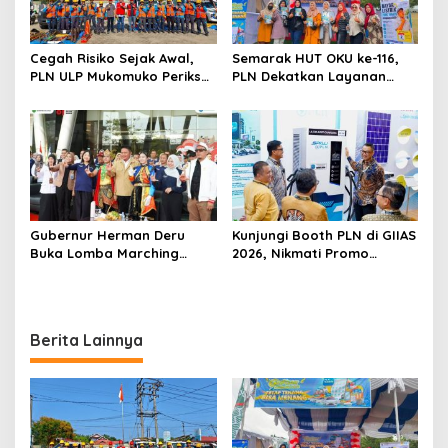
p
o
s
Cegah Risiko Sejak Awal,
Semarak HUT OKU ke-116,
PLN ULP Mukomuko Periksa
PLN Dekatkan Layanan
Peralatan dan APD Petugas
Digital melalui Gelegar PLN
secara Rutin
Mobile 2026
Gubernur Herman Deru
Kunjungi Booth PLN di GIIAS
Buka Lomba Marching
2026, Nikmati Promo
Band Piala Kemerdekaan
Tambah Daya 50 Persen
2026: Ajang Asah Mental
dan Kedisiplinan Generasi
Muda
Berita Lainnya