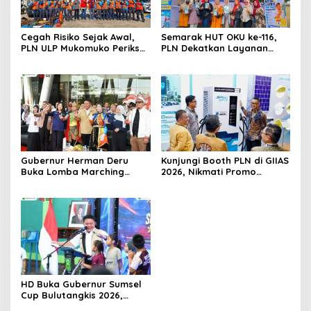
Cegah Risiko Sejak Awal,
Semarak HUT OKU ke-116,
PLN ULP Mukomuko Periksa
PLN Dekatkan Layanan
Peralatan dan APD Petugas
Digital melalui Gelegar PLN
secara Rutin
Mobile 2026
Gubernur Herman Deru
Kunjungi Booth PLN di GIIAS
Buka Lomba Marching
2026, Nikmati Promo
Band Piala Kemerdekaan
Tambah Daya 50 Persen
2026: Ajang Asah Mental
dan Kedisiplinan Generasi
Muda
HD Buka Gubernur Sumsel
Cup Bulutangkis 2026,
Ajang Pembinaan Lahirkan