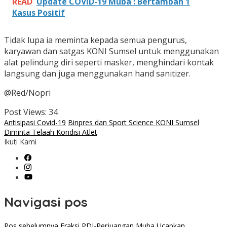
READ
Update COVID-19 Muba : Bertambah 1
Kasus Positif
Tidak lupa ia meminta kepada semua pengurus,
karyawan dan satgas KONI Sumsel untuk menggunakan
alat pelindung diri seperti masker, menghindari kontak
langsung dan juga menggunakan hand sanitizer.
@Red/Nopri
Post Views:
34
Antisipasi Covid-19
Binpres dan Sport Science KONI Sumsel
Diminta Telaah Kondisi Atlet
Ikuti Kami
Navigasi pos
Pos sebelumnya
Fraksi PDI-Perjuangan Muba Ucapkan