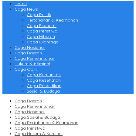
Home
Coga News
Coga Politik
Pertahanan & Keamanan
Coga Ekonomi
Coga Peristiwa
Coga Hiburan
Coga Olahraga
Coga Nasional
Coga Daerah
Coga Pemerintahan
Hukum & Kriminal
Coga Opini
Coga Komunitas
Coga Kesehatan
Coga Pendidikan
Sosial & Budaya
Coga Daerah
Coga Pemerintahan
Coga Nasional
Coga Sosial & Budaya
Coga Pertahanan & Keamanan
Coga Peristiwa
Coga Hukum & Kriminal