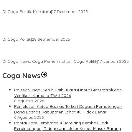
H. Devi Suhartoni Dipercaya Menakhodai DPD PDI Perjuangan
Sumsel Periode 2025–2030
Di Coga Politik, Muratara
|
17 Desember 2025
PENGURUS DPC KOTA LUBUK LINGGAU MENGUCAPKAN
SELAMAT ATAS TERPILIHNYA H. MOHAMMAD MURDIONO SEBAGAI
KETUA UMUM PPP
Di Coga Politik
|
28 September 2025
Paripurna DPRD Muratara Tetapkan Devi-Yudi Bupati dan Wakil
Bupati Terpilih Hasil Pilkada 2024
Di Coga News, Coga Pemerintahan, Coga Politik
|
17 Januari 2025
Coga News
Polsek Sungai Keruh Raih Juara II Input Giat Patroli dan
Verifikasi Karhutla TW II 2026
8 Agustus 2026
Penjelasan Ketua Baznas Terkait Dugaan Pemotongan
Dana Baznas Kabupaten Lahat Itu Tidak Benar
6 Agustus 2026
Pantai Zore Jembatan 4 Barelang Kembali Jadi
Perbincangan, Diduga Jadi Jalur Keluar Masuk Barang