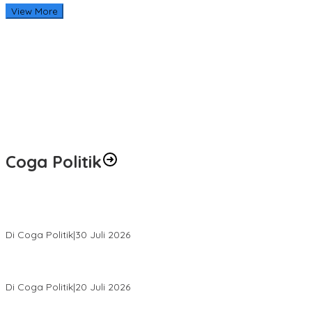
View More
Coga Politik
Relawan Rasyid Rajasa Muratara Resmi Dilantik, Siap Perkuat
Pengabdian Bantu Rakyat.
Di Coga Politik
|
30 Juli 2026
Hendri Akan Perjuangkan Semua Aspirasi Dari Masyarakat Saat
Gelar Reses Tahap II Di Kelurahan Tanjung Indah
Di Coga Politik
|
20 Juli 2026