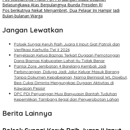
Belasungkawa Atas Berpulangnya Ibunda Presiden RI
Pos berikutnya
Nekat Menjambret, Dua Pelajar Ini Hampir Jadi
Bulan-bulanan Warga
Jangan Lewatkan
Polsek Sungai Keruh Raih Juara II Input Giat Patroli dan
Verifikasi Karhutla TW II 2026
Penjelasan Ketua Baznas Terkait Dugaan Pemotongan
Dana Baznas Kabupaten Lahat Itu Tidak Benar
Pantai Zore Jembatan 4 Barelang Kembali Jadi
Perbincangan, Diduga Jadi Jalur Keluar Masuk Barang
Tanpa Dokumen Kepabeanan, Nama Berinisial WL Disebut,
Bea Cukai Diminta Mengungkap Dugaan Aktivitas di
Kawasan Pesisir
DPC PDI Perjuangan Musi Banyuasin Bantah Tuduhan
Kepemilikan Tambang Ilegal dan Penyerobotan Lahan
Berita Lainnya