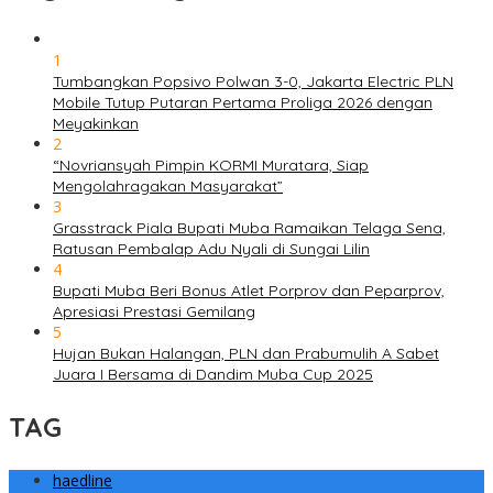
1
Tumbangkan Popsivo Polwan 3-0, Jakarta Electric PLN
Mobile Tutup Putaran Pertama Proliga 2026 dengan
Meyakinkan
2
“Novriansyah Pimpin KORMI Muratara, Siap
Mengolahragakan Masyarakat”
3
Grasstrack Piala Bupati Muba Ramaikan Telaga Sena,
Ratusan Pembalap Adu Nyali di Sungai Lilin
4
Bupati Muba Beri Bonus Atlet Porprov dan Peparprov,
Apresiasi Prestasi Gemilang
5
Hujan Bukan Halangan, PLN dan Prabumulih A Sabet
Juara I Bersama di Dandim Muba Cup 2025
TAG
haedline