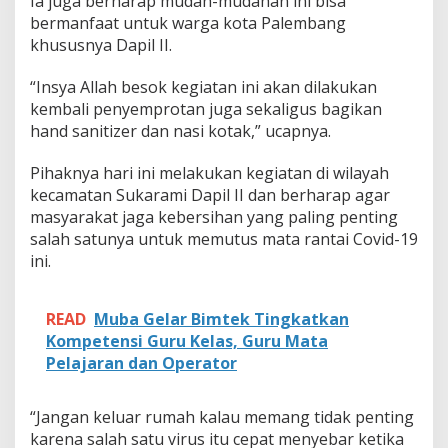
Ia juga berharap mudah-mudahan ini bisa
a
bermanfaat untuk warga kota Palembang
n
P
khususnya Dapil II.
e
n
“Insya Allah besok kegiatan ini akan dilakukan
y
kembali penyemprotan juga sekaligus bagikan
e
hand sanitizer dan nasi kotak,” ucapnya.
m
p
r
Pihaknya hari ini melakukan kegiatan di wilayah
o
kecamatan Sukarami Dapil II dan berharap agar
t
masyarakat jaga kebersihan yang paling penting
a
salah satunya untuk memutus mata rantai Covid-19
n
D
ini.
i
s
i
READ
Muba Gelar Bimtek Tingkatkan
n
Kompetensi Guru Kelas, Guru Mata
f
Pelajaran dan Operator
e
k
t
“Jangan keluar rumah kalau memang tidak penting
a
n
karena salah satu virus itu cepat menyebar ketika