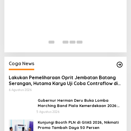
H
P
Di
Coga News
Lakukan Pemeliharaan Oprit Jembatan Batang
Serangan, Hutama Karya Uji Coba Contraflow di
KM 55 Tol Binjai–Langsa
6 Agustus 2026
Gubernur Herman Deru Buka Lomba
Marching Band Piala Kemerdekaan 2026:
Ajang Asah Mental dan Kedisiplinan
5 Agustus 2026
Generasi Muda
Kunjungi Booth PLN di GIIAS 2026, Nikmati
Promo Tambah Daya 50 Persen