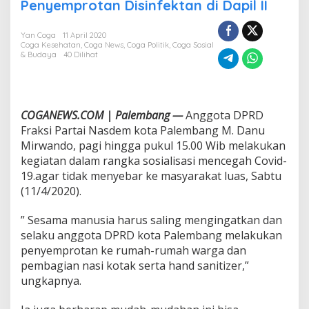
g
Penyemprotan Disinfektan di Dapil II
o
t
Yan Coga
11 April 2020
a
Coga Kesehatan
,
Coga News
,
Coga Politik
,
Coga Sosial
D
& Budaya
40 Dilihat
P
R
D
F
r
COGANEWS.COM | Palembang —
Anggota DPRD
a
Fraksi Partai Nasdem kota Palembang M. Danu
k
Mirwando, pagi hingga pukul 15.00 Wib melakukan
s
kegiatan dalam rangka sosialisasi mencegah Covid-
i
19.agar tidak menyebar ke masyarakat luas, Sabtu
N
a
(11/4/2020).
s
d
” Sesama manusia harus saling mengingatkan dan
e
selaku anggota DPRD kota Palembang melakukan
m
penyemprotan ke rumah-rumah warga dan
L
a
pembagian nasi kotak serta hand sanitizer,”
k
ungkapnya.
u
k