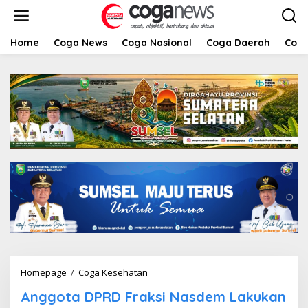
L
e
w
a
Home
Coga News
Coga Nasional
Coga Daerah
Coga
t
i
k
e
k
o
n
t
e
n
Homepage
/
Coga Kesehatan
A
n
Anggota DPRD Fraksi Nasdem Lakukan
g