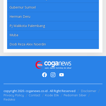
Gubernur Sumsel
Herman Deru
Pj Walikota Palembang
Muba
Dodi Reza Alex Noerdin
copyright 2020. coganews.co.id . All Right Reserved
Disclaimer
Privacy Policy
Contact
Kode Etik
Pedoman Siber
Redaksi