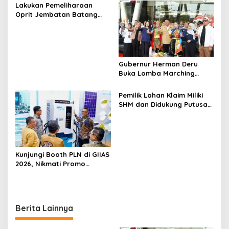
a
Lakukan Pemeliharaan
s
Oprit Jembatan Batang
Serangan, Hutama Karya
i
Uji Coba Contraflow di KM
p
55 Tol Binjai–Langsa
o
Gubernur Herman Deru
s
Buka Lomba Marching
Band Piala Kemerdekaan
2026: Ajang Asah Mental
Pemilik Lahan Klaim Miliki
dan Kedisiplinan Generasi
SHM dan Didukung Putusan
Muda
Pengadilan, Efriadi bin
Bakri: “Tanah Ini Milik Saya”
Kunjungi Booth PLN di GIIAS
2026, Nikmati Promo
Tambah Daya 50 Persen
Berita Lainnya