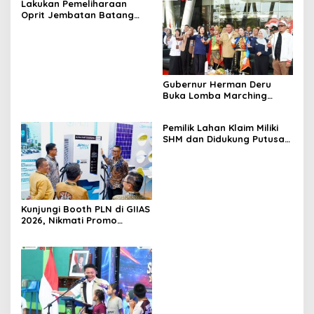
Lakukan Pemeliharaan
Oprit Jembatan Batang
Serangan, Hutama Karya
Uji Coba Contraflow di KM
55 Tol Binjai–Langsa
Gubernur Herman Deru
Buka Lomba Marching
Band Piala Kemerdekaan
2026: Ajang Asah Mental
Pemilik Lahan Klaim Miliki
dan Kedisiplinan Generasi
SHM dan Didukung Putusan
Muda
Pengadilan, Efriadi bin
Bakri: “Tanah Ini Milik Saya”
Kunjungi Booth PLN di GIIAS
2026, Nikmati Promo
Tambah Daya 50 Persen