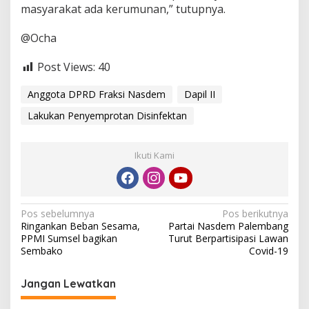
d
masyarakat ada kerumunan,” tutupnya.
i
D
@Ocha
a
p
Post Views:
40
i
l
I
Anggota DPRD Fraksi Nasdem
Dapil II
I
Lakukan Penyemprotan Disinfektan
Ikuti Kami
N
Pos sebelumnya
Pos berikutnya
Ringankan Beban Sesama,
Partai Nasdem Palembang
a
PPMI Sumsel bagikan
Turut Berpartisipasi Lawan
v
Sembako
Covid-19
i
Jangan Lewatkan
g