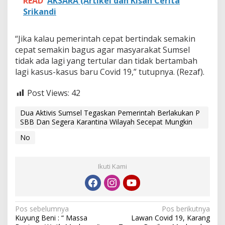
READ
AKSARA (Artikel dan Kisah Cerita
a
Srikandi
t
M
u
“Jika kalau pemerintah cepat bertindak semakin
n
cepat semakin bagus agar masyarakat Sumsel
g
k
tidak ada lagi yang tertular dan tidak bertambah
i
lagi kasus-kasus baru Covid 19,” tutupnya. (Rezaf).
n
Post Views:
42
Dua Aktivis Sumsel Tegaskan Pemerintah Berlakukan P
SBB Dan Segera Karantina Wilayah Secepat Mungkin
No
Ikuti Kami
N
Pos sebelumnya
Pos berikutnya
Kuyung Beni : “ Massa
Lawan Covid 19, Karang