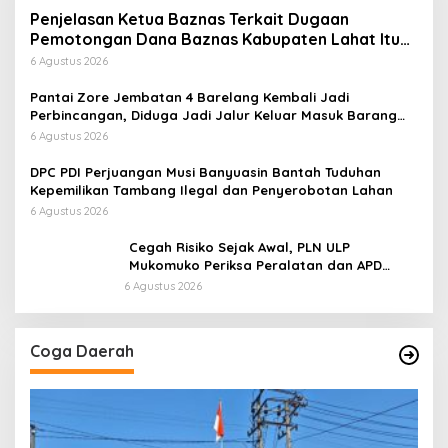
Penjelasan Ketua Baznas Terkait Dugaan
Pemotongan Dana Baznas Kabupaten Lahat Itu
Tidak Benar
6 Agustus 2026
Pantai Zore Jembatan 4 Barelang Kembali Jadi
Perbincangan, Diduga Jadi Jalur Keluar Masuk Barang
Tanpa Dokumen Kepabeanan, Nama Berinisial WL
6 Agustus 2026
Disebut, Bea Cukai Diminta Mengungkap Dugaan Aktivitas
di Kawasan Pesisir
DPC PDI Perjuangan Musi Banyuasin Bantah Tuduhan
Kepemilikan Tambang Ilegal dan Penyerobotan Lahan
6 Agustus 2026
Cegah Risiko Sejak Awal, PLN ULP
Mukomuko Periksa Peralatan dan APD
Petugas secara Rutin
6 Agustus 2026
Coga Daerah