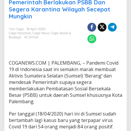
A
Pemerintah Berlakukan PSBB Dan
k
Segera Karantina Wilayah Secepat
t
Mungkin
i
v
i
Yan Coga
18 April 2020
s
Coga Nasional
,
Coga News
,
Coga Sosial &
S
Budaya
42 Dilihat
u
m
s
e
COGANEWS.COM | PALEMBANG, – Pandemi Covid
l
19 di Indonesia saat ini semakin marak membuat
T
e
Aktivis Sumatera Selatan (Sumsel) ‘Berang’ dan
g
mendesak Pemerintah supaya segera
a
memberlakukan Pembatasan Sosial Bersekala
s
Besar (PSBB) untuk daerah Sumsel khususnya Kota
k
a
Palembang.
n
P
Per tanggal (18/04/2020) hari ini di Sumsel sudah
e
bertambah lagi kasus baru yang terpapar virus
m
Covid 19 dari 54 orang menjadi 84 orang positif.
e