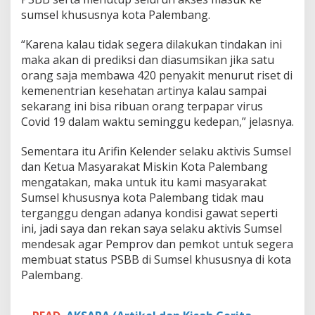
g
sumsel khususnya kota Palembang.
e
r
a
“Karena kalau tidak segera dilakukan tindakan ini
K
maka akan di prediksi dan diasumsikan jika satu
a
orang saja membawa 420 penyakit menurut riset di
r
kemenentrian kesehatan artinya kalau sampai
a
sekarang ini bisa ribuan orang terpapar virus
n
t
Covid 19 dalam waktu seminggu kedepan,” jelasnya.
i
n
Sementara itu Arifin Kelender selaku aktivis Sumsel
a
dan Ketua Masyarakat Miskin Kota Palembang
W
mengatakan, maka untuk itu kami masyarakat
i
l
Sumsel khususnya kota Palembang tidak mau
a
terganggu dengan adanya kondisi gawat seperti
y
ini, jadi saya dan rekan saya selaku aktivis Sumsel
a
mendesak agar Pemprov dan pemkot untuk segera
h
S
membuat status PSBB di Sumsel khususnya di kota
e
Palembang.
c
e
p