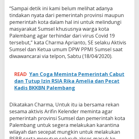
r
i
“Sampai detik ini kami belum melihat adanya
n
tindakan nyata dari pemerintah provinsi maupun
t
pemerintah kota dalam hal ini untuk melindungi
a
masyarakat Sumsel khususnya warga kota
h
B
Palembang agar terhindar dari virus Covid 19
e
tersebut,” kata Charma Aprianto, SE selaku Aktivis
r
Sumsel dan Ketua umum DPW PPMI Sumsel saat
l
diwawancarai via telpon, Sabtu (18/04/2020).
a
k
u
READ
Yan Coga Meminta Pemerintah Cabut
k
a
dan Tutup Izin RSIA Rika Amelia dan Pecat
n
Kadis BKKBN Palembang
P
S
B
Dikatakan Charma, Untuk itu ia bersama rekan
B
sesama aktivis Arifin Kelender meminta agar
D
pemerintah provinsi Sumsel dan pemerintah kota
a
n
Palembang untuk segera melakukan karantina
S
wilayah dan secepat mungkin untuk melakukan
e
PSBB serta menutup seluruh akses masuk ke