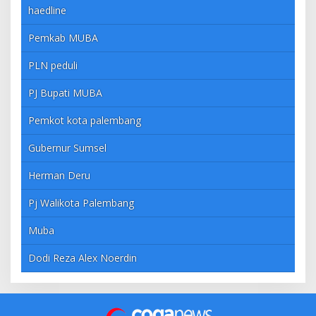
haedline
Pemkab MUBA
PLN peduli
PJ Bupati MUBA
Pemkot kota palembang
Gubernur Sumsel
Herman Deru
Pj Walikota Palembang
Muba
Dodi Reza Alex Noerdin