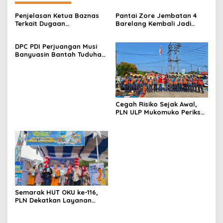
Penjelasan Ketua Baznas
Pantai Zore Jembatan 4
Terkait Dugaan
Barelang Kembali Jadi
Pemotongan Dana Baznas
Perbincangan, Diduga Jadi
Kabupaten Lahat Itu Tidak
Jalur Keluar Masuk Barang
DPC PDI Perjuangan Musi
Benar
Tanpa Dokumen
Banyuasin Bantah Tuduhan
Kepabeanan, Nama
Kepemilikan Tambang
Berinisial WL Disebut, Bea
Ilegal dan Penyerobotan
Cukai Diminta Mengungkap
Lahan
Dugaan Aktivitas di
Kawasan Pesisir
Cegah Risiko Sejak Awal,
PLN ULP Mukomuko Periksa
Peralatan dan APD Petugas
secara Rutin
Semarak HUT OKU ke-116,
PLN Dekatkan Layanan
Digital melalui Gelegar PLN
Mobile 2026