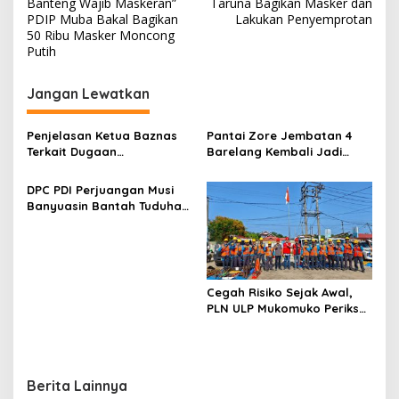
a
Banteng Wajib Maskeran”
Taruna Bagikan Masker dan
v
PDIP Muba Bakal Bagikan
Lakukan Penyemprotan
50 Ribu Masker Moncong
i
Putih
g
Jangan Lewatkan
a
s
Penjelasan Ketua Baznas
Pantai Zore Jembatan 4
i
Terkait Dugaan
Barelang Kembali Jadi
p
Pemotongan Dana Baznas
Perbincangan, Diduga Jadi
Kabupaten Lahat Itu Tidak
Jalur Keluar Masuk Barang
DPC PDI Perjuangan Musi
o
Benar
Tanpa Dokumen
Banyuasin Bantah Tuduhan
Kepabeanan, Nama
s
Kepemilikan Tambang
Berinisial WL Disebut, Bea
Ilegal dan Penyerobotan
Cukai Diminta Mengungkap
Lahan
Dugaan Aktivitas di
Kawasan Pesisir
Cegah Risiko Sejak Awal,
PLN ULP Mukomuko Periksa
Peralatan dan APD Petugas
secara Rutin
Berita Lainnya