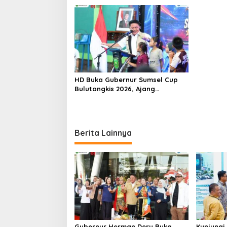
Mental dan Kedisiplinan Generasi
Muda
HD Buka Gubernur Sumsel Cup
Bulutangkis 2026, Ajang
Pembinaan Lahirkan Bibit Atlet
Baru
Berita Lainnya
Gubernur Herman Deru Buka
Kunjungi 