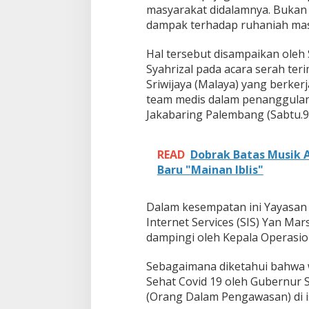
masyarakat didalamnya. Bukan 
t
dampak terhadap ruhaniah mas
U
n
t
Hal tersebut disampaikan oleh
u
Syahrizal pada acara serah ter
k
Sriwijaya (Malaya) yang berker
team medis dalam penanggulan
R
u
Jakabaring Palembang (Sabtu.9
m
a
h
READ
Dobrak Batas Musik A
S
Baru "Mainan Iblis"
e
h
a
Dalam kesempatan ini Yayasan M
t
Internet Services (SIS) Yan Ma
C
dampingi oleh Kepala Operasio
o
v
i
Sebagaimana diketahui bahwa w
d
Sehat Covid 19 oleh Gubernur 
-
(Orang Dalam Pengawasan) di is
1