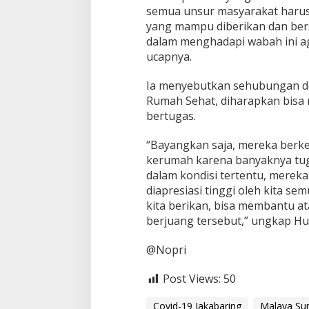
semua unsur masyarakat harus
yang mampu diberikan dan be
dalam menghadapi wabah ini ag
ucapnya.
Ia menyebutkan sehubungan de
Rumah Sehat, diharapkan bis
bertugas.
“Bayangkan saja, mereka berke
kerumah karena banyaknya tuga
dalam kondisi tertentu, mereka 
diapresiasi tinggi oleh kita s
kita berikan, bisa membantu a
berjuang tersebut,” ungkap Hu
@Nopri
Post Views:
50
Covid-19 Jakabaring
Malaya Su