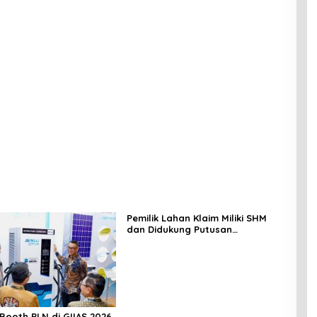
Pemilik Lahan Klaim Miliki SHM
dan Didukung Putusan
Pengadilan, Efriadi bin Bakri:
“Tanah Ini Milik Saya”
Booth PLN di GIIAS 2026,