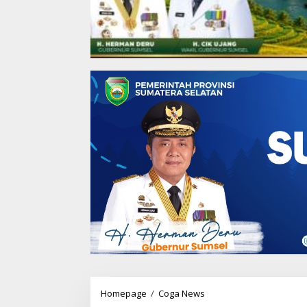
Homepage
/
Coga News
M
a