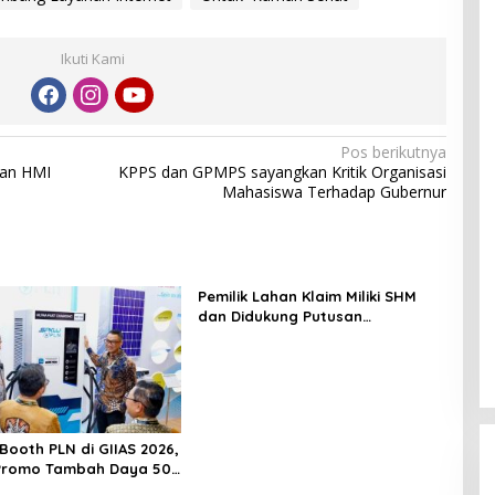
Ikuti Kami
Pos berikutnya
aan HMI
KPPS dan GPMPS sayangkan Kritik Organisasi
Mahasiswa Terhadap Gubernur
Pemilik Lahan Klaim Miliki SHM
dan Didukung Putusan
Pengadilan, Efriadi bin Bakri:
“Tanah Ini Milik Saya”
Booth PLN di GIIAS 2026,
 Promo Tambah Daya 50