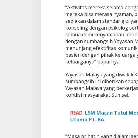
9
J
”Aktivitas mereka selama peng
a
mereka bisa merasa nyaman, pag
k
sediakan dalam standar gizi yang
a
konseling dengan psikolog sert
b
semua demi kenyamanan mereka 
a
r
dengan sumbangsih Yayasan Mel
i
menunjang efektifitas komunik
n
pasien dengan pihak keluarga
g
keluarganya” paparnya.
Yayasan Malaya yang diwakili 
sumbangsih ini diberikan seba
Yayasan Malaya yang berkerjas
kondisi masyarakat Sumsel.
READ
LSM Macan Tutul Men
Utama PT. BA
“Masa prihatin yang dialami s