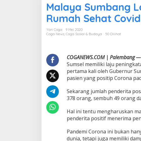
Malaya Sumbang La
l
a
Rumah Sehat Covid
y
a
S
Yan Coga
9 Mei 2020
u
Coga News
,
Coga Sosial & Budaya
50 Dilihat
m
b
a
n
COGANEWS.COM | Palembang —
g
Sumsel memiliki laju peningkat
L
pertama kali oleh Gubernur Su
a
pasien yang positip Corona pa
y
a
n
Sekarang jumlah penderita pos
a
378 orang, sembuh 49 orang d
n
I
Hal ini tentu mengharuskan ma
n
penderita positif menerima pen
t
e
r
Pandemi Corona ini bukan han
n
dunia, tetapi juga memiliki da
e