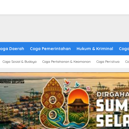
oga Daerah
Coga Pemerintahan
Hukum & Kriminal
Coga
Coga Sosial & Budaya
Coga Pertahanan & Keamanan
Coga Peristiwa
Co