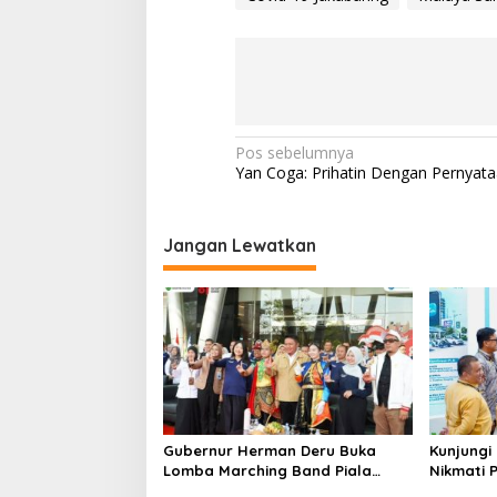
N
Pos sebelumnya
Yan Coga: Prihatin Dengan Pernyat
a
v
i
Jangan Lewatkan
g
a
s
i
p
o
Gubernur Herman Deru Buka
Kunjungi 
s
Lomba Marching Band Piala
Nikmati
Kemerdekaan 2026: Ajang Asah
Persen