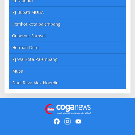
PLN peduli
PJ Bupati MUBA
Pemkot kota palembang
Gubernur Sumsel
Herman Deru
Pj Walikota Palembang
Muba
Dodi Reza Alex Noerdin