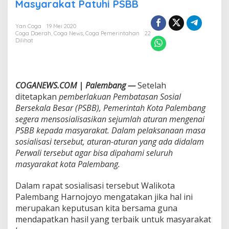
i
Masyarakat Patuhi PSBB
k
o
Yan Coga
19 Mei 2020
t
Coga Daerah
,
Coga News
,
Coga Pemerintahan
22
a
Dilihat
P
a
l
e
m
COGANEWS.COM | Palembang —
Setelah
b
ditetapkan
pemberlakuan Pembatasan Sosial
a
Bersekala Besar (PSBB), Pemerintah Kota Palembang
n
segera mensosialisasikan sejumlah aturan mengenai
g
PSBB kepada masyarakat. Dalam pelaksanaan masa
M
i
sosialisasi tersebut, aturan-aturan yang ada didalam
n
Perwali tersebut agar bisa dipahami seluruh
t
masyarakat kota Palembang.
a
M
Dalam rapat sosialisasi tersebut Walikota
a
s
Palembang Harnojoyo mengatakan jika hal ini
y
merupakan keputusan kita bersama guna
a
mendapatkan hasil yang terbaik untuk masyarakat
r