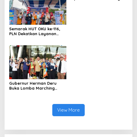
Serangan, Hutama Karya
Uji Coba Contraflow di KM
55 Tol Binjai–Langsa
Semarak HUT OKU ke-116,
PLN Dekatkan Layanan
Digital melalui Gelegar PLN
Mobile 2026
Gubernur Herman Deru
Buka Lomba Marching
Band Piala Kemerdekaan
2026: Ajang Asah Mental
dan Kedisiplinan Generasi
Muda
View More