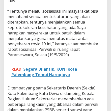
luas.
a
k
a
“Tentunya melalui sosialisasi ini masyarakat bisa
t
memahami semua bentuk aturan yang akan
P
diterapkan, tentunya menjalankan semua
a
keprotokoleran kesehatan yang ada. Saya
t
u
harapkan masyarakat untuk patuh dalam
h
menjalankanya guna memutus mata rantai
i
penyebaran covid 19 ini,” katanya saat membuka
P
rapat sosialisasi Perwali di ruang rapat
S
Parameswara, Selasa (19/5/2020).
B
B
READ
Segera Dilantik, KONI Kota
Palembang Temui Harnojoyo
Ditempat yang sama Sekertaris Daerah (Sekda)
Kota Palembang Ratu Dewa di damping Kepala
Bagian Hukum Sekertariat menambahkan ada
beberapa rangkaian yang dibahas dalam perwali
dalam menjalankan PSBB seperti sangsi yang