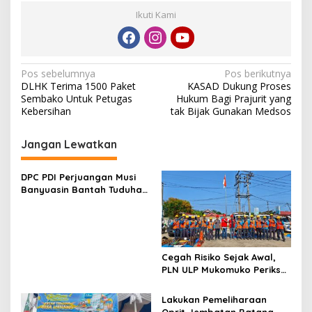
Ikuti Kami
N
Pos sebelumnya
Pos berikutnya
DLHK Terima 1500 Paket
KASAD Dukung Proses
a
Sembako Untuk Petugas
Hukum Bagi Prajurit yang
v
Kebersihan
tak Bijak Gunakan Medsos
i
Jangan Lewatkan
g
a
DPC PDI Perjuangan Musi
s
Banyuasin Bantah Tuduhan
Kepemilikan Tambang
i
Ilegal dan Penyerobotan
p
Lahan
o
Cegah Risiko Sejak Awal,
s
PLN ULP Mukomuko Periksa
Peralatan dan APD Petugas
secara Rutin
Lakukan Pemeliharaan