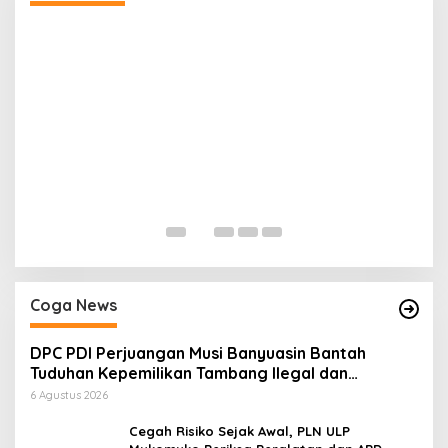
H
P
Di
Coga News
DPC PDI Perjuangan Musi Banyuasin Bantah
Tuduhan Kepemilikan Tambang Ilegal dan
Penyerobotan Lahan
6 Agustus 2026
Cegah Risiko Sejak Awal, PLN ULP