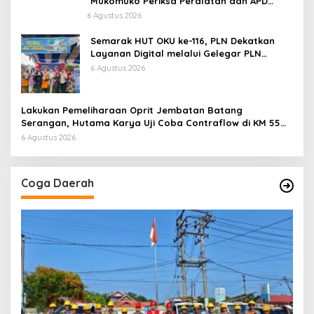
Mukomuko Periksa Peralatan dan APD
Petugas secara Rutin
6 Agustus 2026
Semarak HUT OKU ke-116, PLN Dekatkan
Layanan Digital melalui Gelegar PLN
Mobile 2026
6 Agustus 2026
Lakukan Pemeliharaan Oprit Jembatan Batang
Serangan, Hutama Karya Uji Coba Contraflow di KM 55
Tol Binjai–Langsa
6 Agustus 2026
Coga Daerah