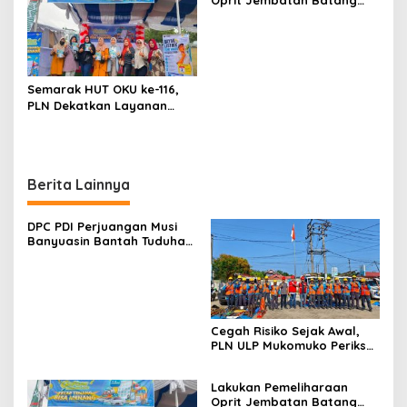
Oprit Jembatan Batang
Serangan, Hutama Karya
Uji Coba Contraflow di KM
55 Tol Binjai–Langsa
Semarak HUT OKU ke-116,
PLN Dekatkan Layanan
Digital melalui Gelegar PLN
Mobile 2026
Berita Lainnya
DPC PDI Perjuangan Musi
Banyuasin Bantah Tuduhan
Kepemilikan Tambang
Ilegal dan Penyerobotan
Lahan
Cegah Risiko Sejak Awal,
PLN ULP Mukomuko Periksa
Peralatan dan APD Petugas
secara Rutin
Lakukan Pemeliharaan
Oprit Jembatan Batang