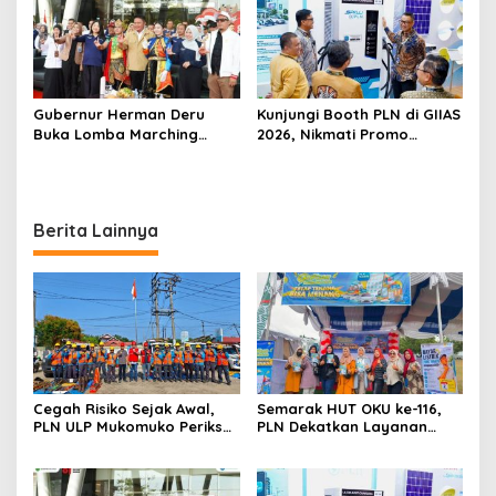
Gubernur Herman Deru
Kunjungi Booth PLN di GIIAS
Buka Lomba Marching
2026, Nikmati Promo
Band Piala Kemerdekaan
Tambah Daya 50 Persen
2026: Ajang Asah Mental
dan Kedisiplinan Generasi
Muda
Berita Lainnya
Cegah Risiko Sejak Awal,
Semarak HUT OKU ke-116,
PLN ULP Mukomuko Periksa
PLN Dekatkan Layanan
Peralatan dan APD Petugas
Digital melalui Gelegar PLN
secara Rutin
Mobile 2026