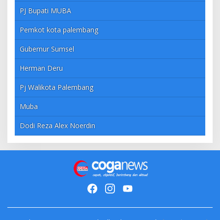
PJ Bupati MUBA
Pemkot kota palembang
Gubernur Sumsel
Herman Deru
Pj Walikota Palembang
Muba
Dodi Reza Alex Noerdin