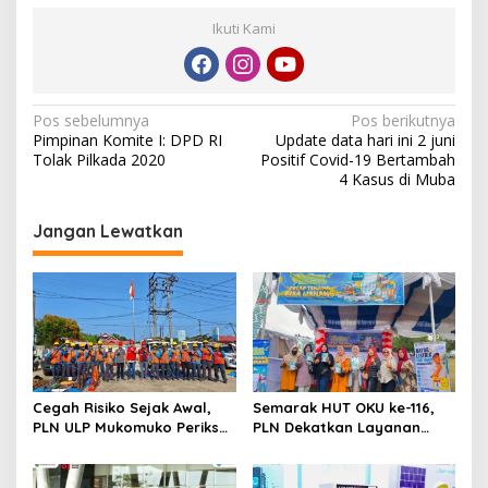
Ikuti Kami
N
Pos sebelumnya
Pos berikutnya
Pimpinan Komite I: DPD RI
Update data hari ini 2 juni
a
Tolak Pilkada 2020
Positif Covid-19 Bertambah
v
4 Kasus di Muba
i
Jangan Lewatkan
g
a
s
i
p
o
Cegah Risiko Sejak Awal,
Semarak HUT OKU ke-116,
s
PLN ULP Mukomuko Periksa
PLN Dekatkan Layanan
Peralatan dan APD Petugas
Digital melalui Gelegar PLN
secara Rutin
Mobile 2026