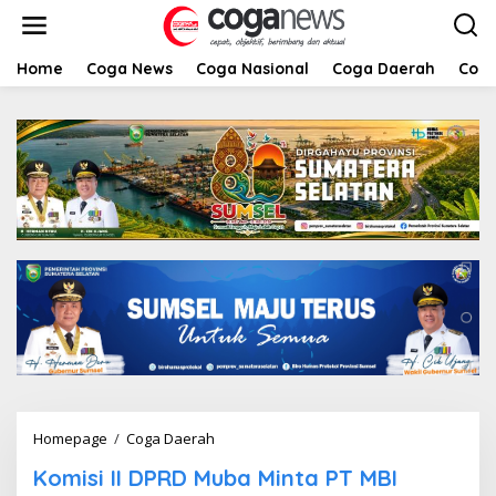
L
e
w
a
Home
Coga News
Coga Nasional
Coga Daerah
Coga
t
i
k
e
k
o
n
t
e
n
Homepage
/
Coga Daerah
K
o
Komisi II DPRD Muba Minta PT MBI
m