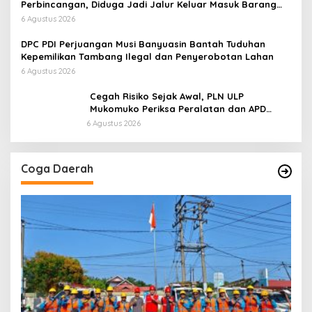
Perbincangan, Diduga Jadi Jalur Keluar Masuk Barang
Tanpa Dokumen Kepabeanan, Nama Berinisial WL
6 Agustus 2026
Disebut, Bea Cukai Diminta Mengungkap Dugaan Aktivitas
di Kawasan Pesisir
DPC PDI Perjuangan Musi Banyuasin Bantah Tuduhan
Kepemilikan Tambang Ilegal dan Penyerobotan Lahan
6 Agustus 2026
Cegah Risiko Sejak Awal, PLN ULP
Mukomuko Periksa Peralatan dan APD
Petugas secara Rutin
6 Agustus 2026
Coga Daerah