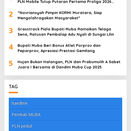
PLN Mobile Tutup Putaran Pertama Proliga 2026
dengan Meyakinkan
2
“Novriansyah Pimpin KORMI Muratara, Siap
Mengolahragakan Masyarakat”
3
Grasstrack Piala Bupati Muba Ramaikan Telaga
Sena, Ratusan Pembalap Adu Nyali di Sungai Lilin
4
Bupati Muba Beri Bonus Atlet Porprov dan
Peparprov, Apresiasi Prestasi Gemilang
5
Hujan Bukan Halangan, PLN dan Prabumulih A Sabet
Juara I Bersama di Dandim Muba Cup 2025
TAG
haedline
Pemkab MUBA
PLN peduli