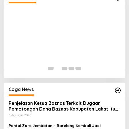
H
P
Di
Coga News
Penjelasan Ketua Baznas Terkait Dugaan
Pemotongan Dana Baznas Kabupaten Lahat Itu
Tidak Benar
6 Agustus 2026
Pantai Zore Jembatan 4 Barelang Kembali Jadi