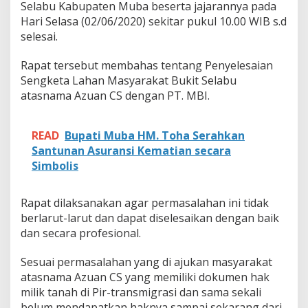
t
Selabu Kabupaten Muba beserta jajarannya pada
u
Hari Selasa (02/06/2020) sekitar pukul 10.00 WIB s.d
k
selesai.
S
e
Rapat tersebut membahas tentang Penyelesaian
l
e
Sengketa Lahan Masyarakat Bukit Selabu
s
atasnama Azuan CS dengan PT. MBI.
a
i
k
READ
Bupati Muba HM. Toha Serahkan
a
Santunan Asuransi Kematian secara
n
S
Simbolis
e
n
g
Rapat dilaksanakan agar permasalahan ini tidak
k
berlarut-larut dan dapat diselesaikan dengan baik
e
dan secara profesional.
t
a
Sesuai permasalahan yang di ajukan masyarakat
L
a
atasnama Azuan CS yang memiliki dokumen hak
h
milik tanah di Pir-transmigrasi dan sama sekali
a
belum mendapatkan haknya sampai sekarang dari