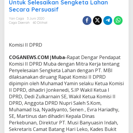
i
Untuk Selesaikan Sengketa Lahan
s
Secara Persuasif
i
I
Yan Coga
3 Juni 2020
I
Coga Daerah
60 Dilihat
D
P
R
D
Komisi II DPRD
M
u
COGANEWS.COM|Muba-
Rapat Dengar Pendapat
b
Komisi II DPRD Muba dengan Mitra Kerja tentang
a
Penyelesaian Sengketa Lahan dengan PT. MBI
M
i
dilaksanakan diruang Rapat Komisi II DPRD
n
dipimpin oleh Muhamad Yamin selaku Ketua Komisi
t
II DPRD, dihadiri Jonkenedi, S.IP Wakil Ketua I
a
DPRD, Dedi Zulkarnain SE, Wakil Ketua Komisi II
P
T
DPRD, Anggota DPRD Nupri Saleh S.Kom,
M
Muhamad Isa, Nyadiyanto, Senen , Evra Hariadhy,
B
SE, Martinus dan dihadiri Kepala Dinas
I
Perkebunan, Direktur PT. Musi Banyuasin Indah,
U
Sekretaris Camat Batang Hari Leko, Kades Bukit
n