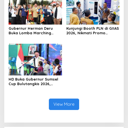
Gubernur Herman Deru
Kunjungi Booth PLN di GIIAS
Buka Lomba Marching
2026, Nikmati Promo
Band Piala Kemerdekaan
Tambah Daya 50 Persen
2026: Ajang Asah Mental
dan Kedisiplinan Generasi
Muda
HD Buka Gubernur Sumsel
Cup Bulutangkis 2026,
Ajang Pembinaan Lahirkan
Bibit Atlet Baru
View More