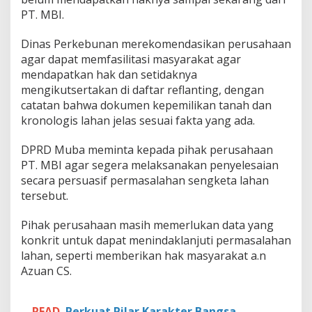
n
PT. MBI.
S
e
c
Dinas Perkebunan merekomendasikan perusahaan
a
agar dapat memfasilitasi masyarakat agar
r
mendapatkan hak dan setidaknya
a
mengikutsertakan di daftar reflanting, dengan
P
catatan bahwa dokumen kepemilikan tanah dan
e
r
kronologis lahan jelas sesuai fakta yang ada.
s
u
DPRD Muba meminta kepada pihak perusahaan
a
PT. MBI agar segera melaksanakan penyelesaian
s
secara persuasif permasalahan sengketa lahan
i
f
tersebut.
Pihak perusahaan masih memerlukan data yang
konkrit untuk dapat menindaklanjuti permasalahan
lahan, seperti memberikan hak masyarakat a.n
Azuan CS.
READ
Perkuat Pilar Karakter Bangsa,