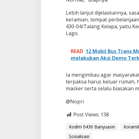
r
a
Lebih lanjut dijelaskannya, sas
m
keramian, tempat perbelanjaan
i
430-04/Talang Kelapa, yaitu 
l
Lago.
T
a
l
a
READ
12 Mobil Bus Trans M
n
melakukan Aksi Demo Terk
g
K
e
Ia mengimbau agar masyarakat 
l
terpaksa harus keluar rumah, h
a
masker serta selalu biasakan 
p
a
S
@Nopri
o
s
Post Views:
138
i
a
Kodim 0430 Banyuasin
Koramil
l
i
Sosialisasi