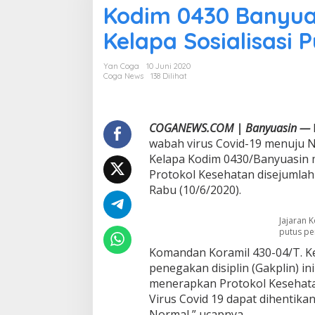
Kodim 0430 Banyuas
d
i
Kelapa Sosialisasi 
m
0
4
Yan Coga
10 Juni 2020
3
Coga News
138 Dilihat
0
B
a
n
COGANEWS.COM | Banyuasin —
y
wabah virus Covid-19 menuju 
u
Kelapa Kodim 0430/Banyuasin m
a
Protokol Kesehatan disejumlah
s
Rabu (10/6/2020).
i
n
M
Jajaran K
e
putus pe
l
Komandan Koramil 430-04/T. K
a
l
penegakan disiplin (Gakplin) in
u
menerapkan Protokol Kesehata
i
Virus Covid 19 dapat dihentik
K
Normal,” ucapnya.
o