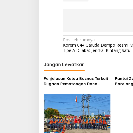
s
a
s
i
P
u
t
u
N
Pos sebelumnya
s
Korem 044 Garuda Dempo Resmi M
a
P
Tipe A Dijabat Jendral Bintang Satu
e
v
n
i
Jangan Lewatkan
y
e
g
b
Penjelasan Ketua Baznas Terkait
Pantai Z
a
a
Dugaan Pemotongan Dana
Barelang
r
s
Baznas Kabupaten Lahat Itu
Perbinca
a
Tidak Benar
Keluar M
n
i
Dokumen
C
p
Berinisia
o
Diminta
v
o
Aktivitas
i
s
d
-