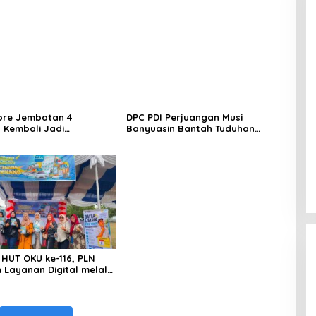
ore Jembatan 4
DPC PDI Perjuangan Musi
 Kembali Jadi
Banyuasin Bantah Tuduhan
ngan, Diduga Jadi Jalur
Kepemilikan Tambang Ilegal dan
asuk Barang Tanpa
Penyerobotan Lahan
 Kepabeanan, Nama
l WL Disebut, Bea Cukai
 Mengungkap Dugaan
 di Kawasan Pesisir
HUT OKU ke-116, PLN
 Layanan Digital melalui
PLN Mobile 2026