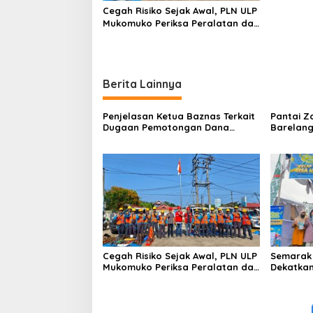
1
Cegah Risiko Sejak Awal, PLN ULP
9
Mukomuko Periksa Peralatan dan
APD Petugas secara Rutin
Berita Lainnya
Penjelasan Ketua Baznas Terkait
Pantai Z
Dugaan Pemotongan Dana
Barelang
Baznas Kabupaten Lahat Itu
Perbinca
Tidak Benar
Keluar M
Dokumen
Berinisia
Diminta
Aktivitas
Cegah Risiko Sejak Awal, PLN ULP
Semarak 
Mukomuko Periksa Peralatan dan
Dekatkan
APD Petugas secara Rutin
Gelegar 