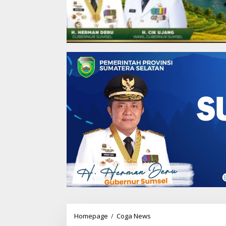
Homepage
/
Coga News
K
o