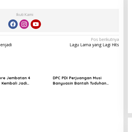
Ikuti Kami
Pos berikutnya
enjadi
Lagu Lama yang Lagi Hits
ore Jembatan 4
DPC PDI Perjuangan Musi
 Kembali Jadi
Banyuasin Bantah Tuduhan
ngan, Diduga Jadi Jalur
Kepemilikan Tambang Ilegal dan
asuk Barang Tanpa
Penyerobotan Lahan
 Kepabeanan, Nama
l WL Disebut, Bea Cukai
 Mengungkap Dugaan
 di Kawasan Pesisir