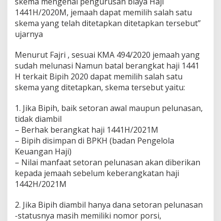
skema mengenai pengurusan biaya Haji
r
1441H/2020M, jemaah dapat memilih salah satu
u
s
skema yang telah ditetapkan ditetapkan tersebut”
a
ujarnya
n
B
Menurut Fajri , sesuai KMA 494/2020 jemaah yang
i
sudah melunasi Namun batal berangkat haji 1441
a
y
H terkait Bipih 2020 dapat memilih salah satu
a
skema yang ditetapkan, skema tersebut yaitu:
H
a
1. Jika Bipih, baik setoran awal maupun pelunasan,
j
tidak diambil
i
P
– Berhak berangkat haji 1441H/2021M
a
– Bipih disimpan di BPKH (badan Pengelola
l
Keuangan Haji)
e
– Nilai manfaat setoran pelunasan akan diberikan
m
b
kepada jemaah sebelum keberangkatan haji
a
1442H/2021M
n
g
2. Jika Bipih diambil hanya dana setoran pelunasan
-statusnya masih memiliki nomor porsi,