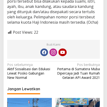
porsi tersebut bisa dilakukan kepada suami, istri,
ayah, ibu, anak kandung, atau saudara kandung
yang ditunjuk dan/atau disepakati secara tertulis
oleh keluarga. Pelimpahan nomor porsi tersbeut
selama kuota Haji Indonesia masih tersedia. (Ocha)
Post Views:
22
Ikuti Kami
N
Pos sebelumnya
Pos berikutnya
Aktif Sosialisasi dan Edukasi
Pertama di Sumatera Muba
a
Lewat Posko Gabungan
Dipercaya Jadi Tuan Rumah
v
New Normal
Gelaran API Award 2021
i
Jangan Lewatkan
g
a
s