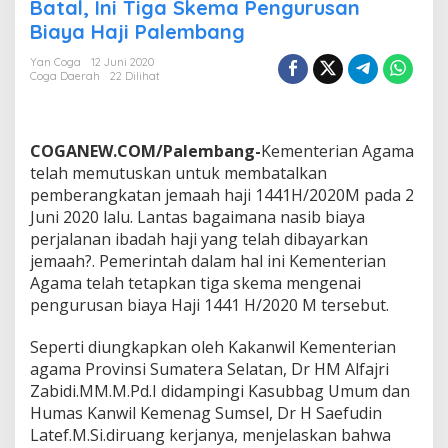
a
Batal, Ini Tiga Skema Pengurusan
k
Biaya Haji Palembang
s
a
Yan Coga
12 Juni 2020
n
Coga Daerah
22 Dilihat
a
a
n
H
COGANEW.COM/Palembang-
Kementerian Agama
a
telah memutuskan untuk membatalkan
j
pemberangkatan jemaah haji 1441H/2020M pada 2
i
Juni 2020 lalu. Lantas bagaimana nasib biaya
1
4
perjalanan ibadah haji yang telah dibayarkan
4
jemaah?. Pemerintah dalam hal ini Kementerian
1
Agama telah tetapkan tiga skema mengenai
H
pengurusan biaya Haji 1441 H/2020 M tersebut.
D
i
p
Seperti diungkapkan oleh Kakanwil Kementerian
u
agama Provinsi Sumatera Selatan, Dr HM Alfajri
t
Zabidi.MM.M.Pd.I didampingi Kasubbag Umum dan
u
Humas Kanwil Kemenag Sumsel, Dr H Saefudin
s
Latef.M.Si.diruang kerjanya, menjelaskan bahwa
k