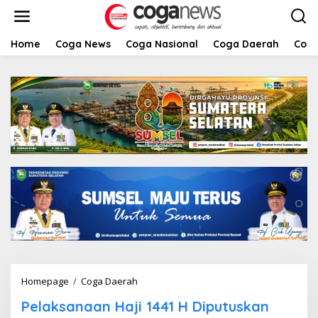
L
e
w
a
Home
Coga News
Coga Nasional
Coga Daerah
Coga
t
i
k
e
k
o
n
t
e
n
Homepage
/
Coga Daerah
P
e
Pelaksanaan Haji 1441 H Diputuskan
l