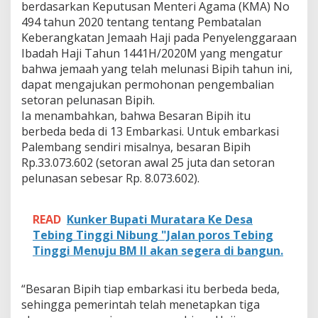
a
berdasarkan Keputusan Menteri Agama (KMA) No
n
494 tahun 2020 tentang tentang Pembatalan
B
Keberangkatan Jemaah Haji pada Penyelenggaraan
a
Ibadah Haji Tahun 1441H/2020M yang mengatur
t
a
bahwa jemaah yang telah melunasi Bipih tahun ini,
l
dapat mengajukan permohonan pengembalian
,
setoran pelunasan Bipih.
I
Ia menambahkan, bahwa Besaran Bipih itu
n
berbeda beda di 13 Embarkasi. Untuk embarkasi
i
T
Palembang sendiri misalnya, besaran Bipih
i
Rp.33.073.602 (setoran awal 25 juta dan setoran
g
pelunasan sebesar Rp. 8.073.602).
a
S
k
READ
Kunker Bupati Muratara Ke Desa
e
m
Tebing Tinggi Nibung "Jalan poros Tebing
a
Tinggi Menuju BM II akan segera di bangun.
P
e
n
“Besaran Bipih tiap embarkasi itu berbeda beda,
g
sehingga pemerintah telah menetapkan tiga
u