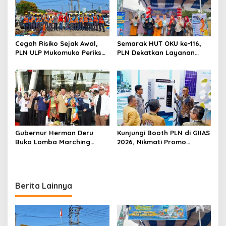
i
p
o
Cegah Risiko Sejak Awal,
Semarak HUT OKU ke-116,
s
PLN ULP Mukomuko Periksa
PLN Dekatkan Layanan
Peralatan dan APD Petugas
Digital melalui Gelegar PLN
secara Rutin
Mobile 2026
Gubernur Herman Deru
Kunjungi Booth PLN di GIIAS
Buka Lomba Marching
2026, Nikmati Promo
Band Piala Kemerdekaan
Tambah Daya 50 Persen
2026: Ajang Asah Mental
dan Kedisiplinan Generasi
Muda
Berita Lainnya