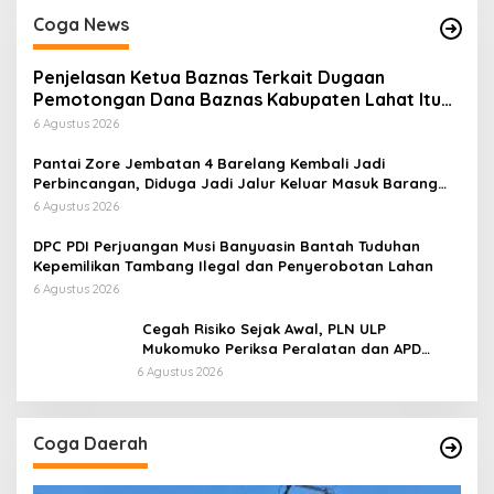
Coga News
Penjelasan Ketua Baznas Terkait Dugaan
Pemotongan Dana Baznas Kabupaten Lahat Itu
Tidak Benar
6 Agustus 2026
Pantai Zore Jembatan 4 Barelang Kembali Jadi
Perbincangan, Diduga Jadi Jalur Keluar Masuk Barang
Tanpa Dokumen Kepabeanan, Nama Berinisial WL
6 Agustus 2026
Disebut, Bea Cukai Diminta Mengungkap Dugaan Aktivitas
di Kawasan Pesisir
DPC PDI Perjuangan Musi Banyuasin Bantah Tuduhan
Kepemilikan Tambang Ilegal dan Penyerobotan Lahan
6 Agustus 2026
Cegah Risiko Sejak Awal, PLN ULP
Mukomuko Periksa Peralatan dan APD
Petugas secara Rutin
6 Agustus 2026
Coga Daerah