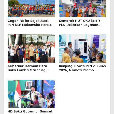
Cegah Risiko Sejak Awal,
Semarak HUT OKU ke-116,
PLN ULP Mukomuko Periksa
PLN Dekatkan Layanan
Peralatan dan APD Petugas
Digital melalui Gelegar PLN
secara Rutin
Mobile 2026
Gubernur Herman Deru
Kunjungi Booth PLN di GIIAS
Buka Lomba Marching
2026, Nikmati Promo
Band Piala Kemerdekaan
Tambah Daya 50 Persen
2026: Ajang Asah Mental
dan Kedisiplinan Generasi
Muda
HD Buka Gubernur Sumsel