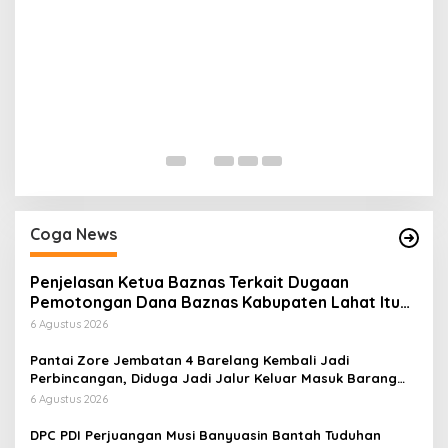
H
P
Di
Coga News
Penjelasan Ketua Baznas Terkait Dugaan
Pemotongan Dana Baznas Kabupaten Lahat Itu
Tidak Benar
6 Agustus 2026
Pantai Zore Jembatan 4 Barelang Kembali Jadi
Perbincangan, Diduga Jadi Jalur Keluar Masuk Barang
Tanpa Dokumen Kepabeanan, Nama Berinisial WL
6 Agustus 2026
Disebut, Bea Cukai Diminta Mengungkap Dugaan Aktivitas
di Kawasan Pesisir
DPC PDI Perjuangan Musi Banyuasin Bantah Tuduhan