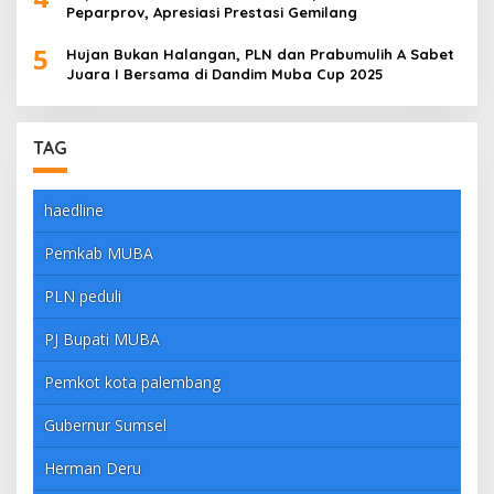
Peparprov, Apresiasi Prestasi Gemilang
5
Hujan Bukan Halangan, PLN dan Prabumulih A Sabet
Juara I Bersama di Dandim Muba Cup 2025
TAG
haedline
Pemkab MUBA
PLN peduli
PJ Bupati MUBA
Pemkot kota palembang
Gubernur Sumsel
Herman Deru