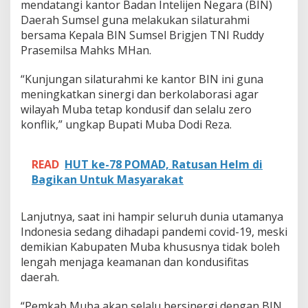
,
mendatangi kantor Badan Intelijen Negara (BIN)
B
Daerah Sumsel guna melakukan silaturahmi
u
bersama Kepala BIN Sumsel Brigjen TNI Ruddy
p
Prasemilsa Mahks MHan.
a
t
i
“Kunjungan silaturahmi ke kantor BIN ini guna
M
meningkatkan sinergi dan berkolaborasi agar
u
wilayah Muba tetap kondusif dan selalu zero
b
konflik,” ungkap Bupati Muba Dodi Reza.
a
D
o
READ
HUT ke-78 POMAD, Ratusan Helm di
d
i
Bagikan Untuk Masyarakat
R
e
z
Lanjutnya, saat ini hampir seluruh dunia utamanya
a
Indonesia sedang dihadapi pandemi covid-19, meski
S
demikian Kabupaten Muba khususnya tidak boleh
i
lengah menjaga keamanan dan kondusifitas
l
a
daerah.
t
u
“Pemkab Muba akan selalu bersinergi dengan BIN