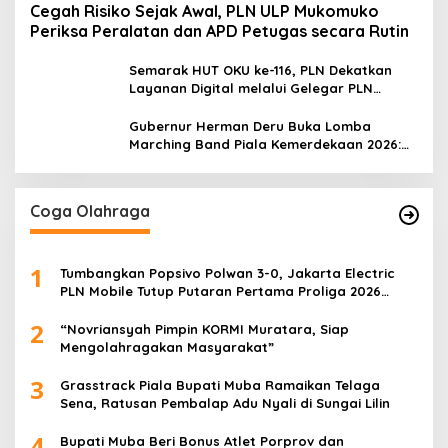
Cegah Risiko Sejak Awal, PLN ULP Mukomuko
Periksa Peralatan dan APD Petugas secara Rutin
Semarak HUT OKU ke-116, PLN Dekatkan
Layanan Digital melalui Gelegar PLN
Mobile 2026
Gubernur Herman Deru Buka Lomba
Marching Band Piala Kemerdekaan 2026:
Ajang Asah Mental dan Kedisiplinan
Generasi Muda
Coga Olahraga
1
Tumbangkan Popsivo Polwan 3-0, Jakarta Electric
PLN Mobile Tutup Putaran Pertama Proliga 2026
dengan Meyakinkan
2
“Novriansyah Pimpin KORMI Muratara, Siap
Mengolahragakan Masyarakat”
3
Grasstrack Piala Bupati Muba Ramaikan Telaga
Sena, Ratusan Pembalap Adu Nyali di Sungai Lilin
4
Bupati Muba Beri Bonus Atlet Porprov dan