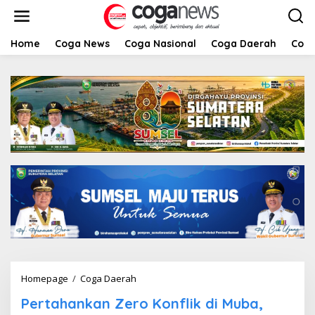
L
e
w
a
Home
Coga News
Coga Nasional
Coga Daerah
Coga
t
i
k
e
k
o
n
t
e
n
Homepage
/
Coga Daerah
P
e
Pertahankan Zero Konflik di Muba,
r