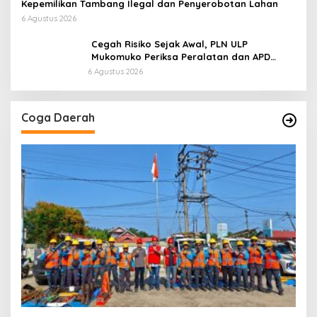
Kepemilikan Tambang Ilegal dan Penyerobotan Lahan
6 Agustus 2026
Cegah Risiko Sejak Awal, PLN ULP
Mukomuko Periksa Peralatan dan APD
Petugas secara Rutin
6 Agustus 2026
Coga Daerah