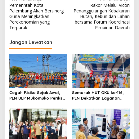
N
Pemerintah Kota
Rakor Melalui Vicon
a
Palembang Akan Bersinergi
Penanggulangan Kebakaran
v
Guna Meningkatkan
Hutan, Kebun dan Lahan
Perekonomian yang
bersama Forum Koordinasi
i
Terpuruk
Pimpinan Daerah
g
Jangan Lewatkan
a
s
i
p
o
s
Cegah Risiko Sejak Awal,
Semarak HUT OKU ke-116,
PLN ULP Mukomuko Periksa
PLN Dekatkan Layanan
Peralatan dan APD Petugas
Digital melalui Gelegar PLN
secara Rutin
Mobile 2026