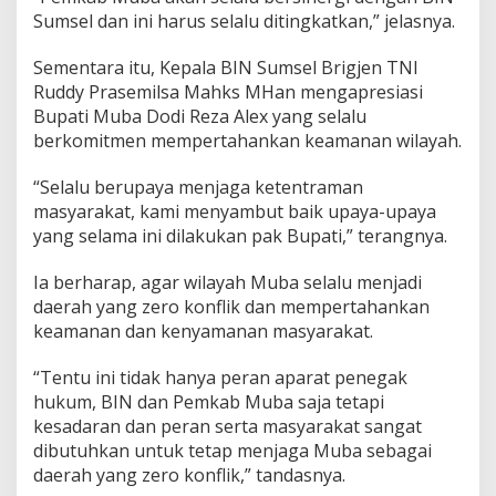
r
Sumsel dan ini harus selalu ditingkatkan,” jelasnya.
a
h
Sementara itu, Kepala BIN Sumsel Brigjen TNI
m
i
Ruddy Prasemilsa Mahks MHan mengapresiasi
k
Bupati Muba Dodi Reza Alex yang selalu
e
berkomitmen mempertahankan keamanan wilayah.
B
I
“Selalu berupaya menjaga ketentraman
N
S
masyarakat, kami menyambut baik upaya-upaya
u
yang selama ini dilakukan pak Bupati,” terangnya.
m
s
Ia berharap, agar wilayah Muba selalu menjadi
e
daerah yang zero konflik dan mempertahankan
l
keamanan dan kenyamanan masyarakat.
“Tentu ini tidak hanya peran aparat penegak
hukum, BIN dan Pemkab Muba saja tetapi
kesadaran dan peran serta masyarakat sangat
dibutuhkan untuk tetap menjaga Muba sebagai
daerah yang zero konflik,” tandasnya.