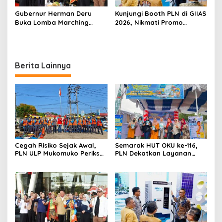
Gubernur Herman Deru
Kunjungi Booth PLN di GIIAS
Buka Lomba Marching
2026, Nikmati Promo
Band Piala Kemerdekaan
Tambah Daya 50 Persen
2026: Ajang Asah Mental
dan Kedisiplinan Generasi
Muda
Berita Lainnya
Cegah Risiko Sejak Awal,
Semarak HUT OKU ke-116,
PLN ULP Mukomuko Periksa
PLN Dekatkan Layanan
Peralatan dan APD Petugas
Digital melalui Gelegar PLN
secara Rutin
Mobile 2026