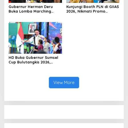
Gubernur Herman Deru
Kunjungi Booth PLN di GIIAS
Buka Lomba Marching
2026, Nikmati Promo
Band Piala Kemerdekaan
Tambah Daya 50 Persen
2026: Ajang Asah Mental
dan Kedisiplinan Generasi
Muda
HD Buka Gubernur Sumsel
Cup Bulutangkis 2026,
Ajang Pembinaan Lahirkan
Bibit Atlet Baru
View More