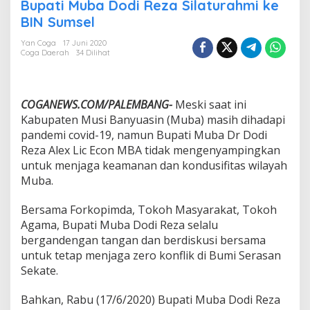
t
Bupati Muba Dodi Reza Silaturahmi ke
a
BIN Sumsel
h
a
Yan Coga
17 Juni 2020
n
Coga Daerah
34 Dilihat
k
a
n
Z
COGANEWS.COM/PALEMBANG-
Meski saat ini
e
Kabupaten Musi Banyuasin (Muba) masih dihadapi
r
pandemi covid-19, namun Bupati Muba Dr Dodi
o
Reza Alex Lic Econ MBA tidak mengenyampingkan
K
o
untuk menjaga keamanan dan kondusifitas wilayah
n
Muba.
f
l
Bersama Forkopimda, Tokoh Masyarakat, Tokoh
i
Agama, Bupati Muba Dodi Reza selalu
k
d
bergandengan tangan dan berdiskusi bersama
i
untuk tetap menjaga zero konflik di Bumi Serasan
M
Sekate.
u
b
Bahkan, Rabu (17/6/2020) Bupati Muba Dodi Reza
a