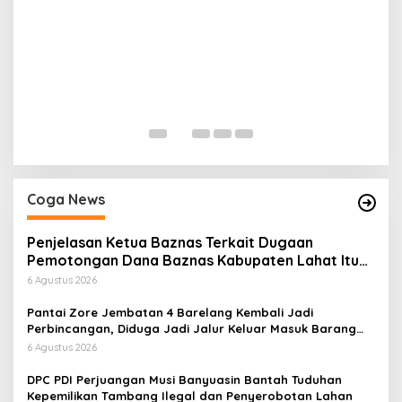
H
P
Di
Coga News
Penjelasan Ketua Baznas Terkait Dugaan
Pemotongan Dana Baznas Kabupaten Lahat Itu
Tidak Benar
6 Agustus 2026
Pantai Zore Jembatan 4 Barelang Kembali Jadi
Perbincangan, Diduga Jadi Jalur Keluar Masuk Barang
Tanpa Dokumen Kepabeanan, Nama Berinisial WL
6 Agustus 2026
Disebut, Bea Cukai Diminta Mengungkap Dugaan Aktivitas
di Kawasan Pesisir
DPC PDI Perjuangan Musi Banyuasin Bantah Tuduhan
Kepemilikan Tambang Ilegal dan Penyerobotan Lahan