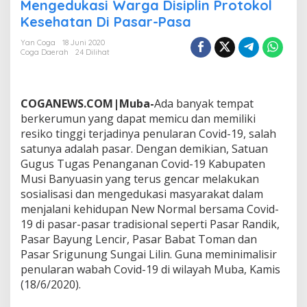
g
Mengedukasi Warga Disiplin Protokol
a
Kesehatan Di Pasar-Pasa
s
C
Yan Coga
18 Juni 2020
o
Coga Daerah
24 Dilihat
v
i
d
-
COGANEWS.COM|Muba-
Ada banyak tempat
1
berkerumun yang dapat memicu dan memiliki
9
resiko tinggi terjadinya penularan Covid-19, salah
M
satunya adalah pasar. Dengan demikian, Satuan
u
b
Gugus Tugas Penanganan Covid-19 Kabupaten
a
Musi Banyuasin yang terus gencar melakukan
G
sosialisasi dan mengedukasi masyarakat dalam
e
menjalani kehidupan New Normal bersama Covid-
n
19 di pasar-pasar tradisional seperti Pasar Randik,
c
a
Pasar Bayung Lencir, Pasar Babat Toman dan
r
Pasar Srigunung Sungai Lilin. Guna meminimalisir
M
penularan wabah Covid-19 di wilayah Muba, Kamis
e
(18/6/2020).
n
g