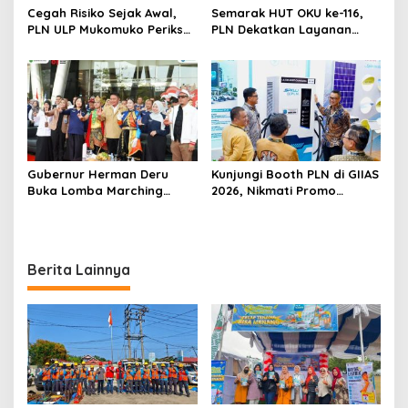
Cegah Risiko Sejak Awal,
Semarak HUT OKU ke-116,
PLN ULP Mukomuko Periksa
PLN Dekatkan Layanan
Peralatan dan APD Petugas
Digital melalui Gelegar PLN
secara Rutin
Mobile 2026
Gubernur Herman Deru
Kunjungi Booth PLN di GIIAS
Buka Lomba Marching
2026, Nikmati Promo
Band Piala Kemerdekaan
Tambah Daya 50 Persen
2026: Ajang Asah Mental
dan Kedisiplinan Generasi
Muda
Berita Lainnya