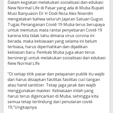
e
Dalam kegiatan melakukan sosialisasi dan edukasi
d
New Normal Life di Pasar yang ada di Muba Bupati
u
Musi Banyuasin Dr H Dodi Reza Alex Noerdin
k
mengatakan bahwa seluruh Jajaran Satuan Gugus
a
s
Tugas Penanganan Covid-19 Muba terus berupaya
i
untuk memutus mata rantai penyebaran Covid-19
W
karena kita tidak tahu dimana virus corona ini
a
berada, maka kebiasaan yang selama ini belum
r
terbiasa, harus diperhatikan dan dijadikan
g
a
kebiasan baru. Pemkab Muba juga akan terus
D
bersinergi untuk melakukan sosialisasi dan edukasi
i
New Normal Life.
s
i
“Di setiap titik pasar dan pelayanan publik itu wajib
p
l
dan harus disiapkan fasilitas fasilitas cuci tangan
i
atau hand sanitizer. Tetap jaga jarak dan wajib
n
menggunakan masker. Kebiasaan inilah yang
P
harus terus digencarkan di Muba, sehingga kita
r
o
semua tetap terlindung dari penularan covid-
t
19,”Ungkapnya.
o