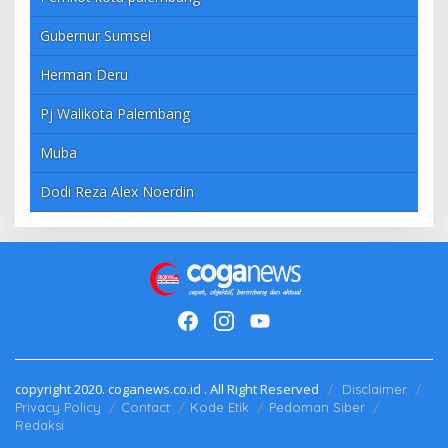
Gubernur Sumsel
Herman Deru
Pj Walikota Palembang
Muba
Dodi Reza Alex Noerdin
copyright 2020. coganews.co.id . All Right Reserved
Disclaimer
Privacy Policy
Contact
Kode Etik
Pedoman Siber
Redaksi