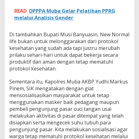
k
o
READ
DPPPA Muba Gelar Pelatihan PPRG
l
melalui Analisis Gender
K
e
s
Di tambahkan Bupati Musi Banyuasin, New Normal
e
life bukan untuk melonggarakan dari protokol
h
a
kesehatan yang sudah ada tapi justru merubah
t
prilaku sehari-hari untuk dapat bekerja secara
a
produktif dan aman dengan tetap mematuhi
n
protokol kesehatan.
D
i
P
Sementara itu, Kapolres Muba AKBP Yudhi Markus
a
Pinem, SIK mengatakan dengan giat
s
mensosialisasikan masyarakat untuk tetap
a
menggunakan masker baik pedagang maupun
r
-
pembeli pengunjung pasar cuci tangan usai
P
melakukan aktivitas di pasar ditempat yang telah
a
disiapkan serta mengecek suhu tubuh para
s
pengunjung pasar. Kita melakukan sosialisasi agar
a
warga tetap mematuhi protokol kesehatan melalui