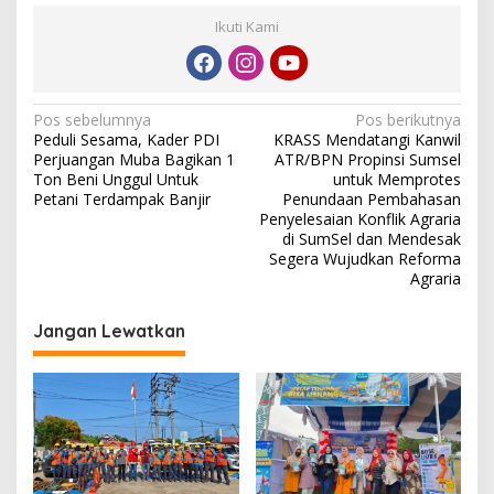
Ikuti Kami
N
Pos sebelumnya
Pos berikutnya
Peduli Sesama, Kader PDI
KRASS Mendatangi Kanwil
a
Perjuangan Muba Bagikan 1
ATR/BPN Propinsi Sumsel
v
Ton Beni Unggul Untuk
untuk Memprotes
Petani Terdampak Banjir
Penundaan Pembahasan
i
Penyelesaian Konflik Agraria
di SumSel dan Mendesak
g
Segera Wujudkan Reforma
a
Agraria
s
Jangan Lewatkan
i
p
o
s