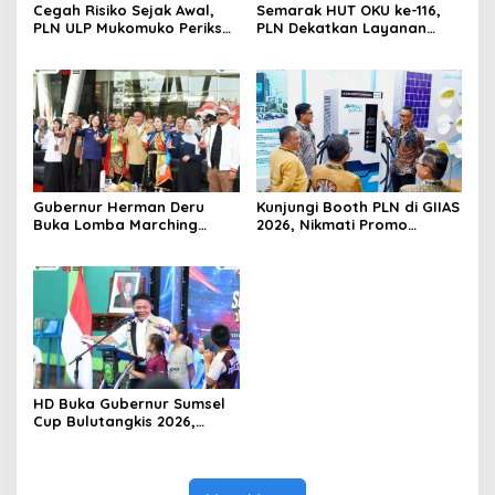
Cegah Risiko Sejak Awal,
Semarak HUT OKU ke-116,
PLN ULP Mukomuko Periksa
PLN Dekatkan Layanan
Peralatan dan APD Petugas
Digital melalui Gelegar PLN
secara Rutin
Mobile 2026
Gubernur Herman Deru
Kunjungi Booth PLN di GIIAS
Buka Lomba Marching
2026, Nikmati Promo
Band Piala Kemerdekaan
Tambah Daya 50 Persen
2026: Ajang Asah Mental
dan Kedisiplinan Generasi
Muda
HD Buka Gubernur Sumsel
Cup Bulutangkis 2026,
Ajang Pembinaan Lahirkan
Bibit Atlet Baru