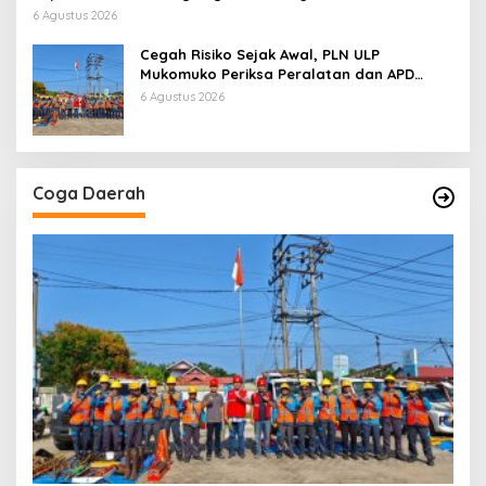
6 Agustus 2026
Cegah Risiko Sejak Awal, PLN ULP
Mukomuko Periksa Peralatan dan APD
Petugas secara Rutin
6 Agustus 2026
Coga Daerah