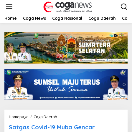
L
e
w
a
Home
Coga News
Coga Nasional
Coga Daerah
Coga
t
i
k
e
k
o
n
t
e
n
Homepage
/
Coga Daerah
S
a
Satgas Covid-19 Muba Gencar
t