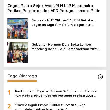
Cegah Risiko Sejak Awal, PLN ULP Mukomuko
Periksa Peralatan dan APD Petugas secara Rutin
Semarak HUT OKU ke-116, PLN Dekatkan
Layanan Digital melalui Gelegar PLN
Mobile 2026
Gubernur Herman Deru Buka Lomba
Marching Band Piala Kemerdekaan 2026:
Ajang Asah Mental dan Kedisiplinan
Generasi Muda
Coga Olahraga
1
Tumbangkan Popsivo Polwan 3-0, Jakarta Electric
PLN Mobile Tutup Putaran Pertama Proliga 2026
dengan Meyakinkan
2
“Novriansyah Pimpin KORMI Muratara, Siap
Mengolahragakan Masyarakat”