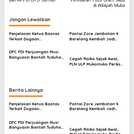
v
di Wilayah Muba
i
g
Jangan Lewatkan
a
s
Penjelasan Ketua Baznas
Pantai Zore Jembatan 4
Terkait Dugaan
Barelang Kembali Jadi
i
Pemotongan Dana Baznas
Perbincangan, Diduga Jadi
p
Kabupaten Lahat Itu Tidak
Jalur Keluar Masuk Barang
DPC PDI Perjuangan Musi
Benar
Tanpa Dokumen
Banyuasin Bantah Tuduhan
o
Cegah Risiko Sejak Awal,
Kepabeanan, Nama
Kepemilikan Tambang
PLN ULP Mukomuko Periksa
Berinisial WL Disebut, Bea
s
Ilegal dan Penyerobotan
Peralatan dan APD Petugas
Cukai Diminta Mengungkap
Lahan
secara Rutin
Dugaan Aktivitas di
Kawasan Pesisir
Berita Lainnya
Penjelasan Ketua Baznas
Pantai Zore Jembatan 4
Terkait Dugaan
Barelang Kembali Jadi
Pemotongan Dana Baznas
Perbincangan, Diduga Jadi
Kabupaten Lahat Itu Tidak
Jalur Keluar Masuk Barang
DPC PDI Perjuangan Musi
Benar
Tanpa Dokumen
Banyuasin Bantah Tuduhan
Kepabeanan, Nama
Cegah Risiko Sejak Awal,
Kepemilikan Tambang
Berinisial WL Disebut, Bea
PLN ULP Mukomuko Periksa