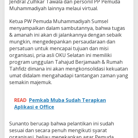
Jendral Zulfikar Tawala dan personil PP Pemuda
n
t
Muhammadiyah lainnya melaui virtual.
i
k
Ketua PW Pemuda Muhammadiyah Sumsel
S
menyampaikan dalam sambutannya, bahwa tugas
e
& amanah ini akan di jalankannya dengan sebaik
c
a
mungkin, mengedepankan persaudaraan dan
r
persatuan untuk mencapai tujuan dan misi
a
organisasi, pria asli OKU Selatan ini memiliki
V
program unggulan Tahajud Berjamaah & Rumah
i
r
Tahfidz dimana ini akan mengkonsolidasi kekuatan
t
umat didalam mengahadapi tantangan zaman yang
u
semakin majemuk.
a
l
READ
Pemkab Muba Sudah Terapkan
Aplikasi e Office
Sunanto berucap bahwa pelantikan ini sudah
sesuai dan secara penuh mengikuti syarat
organisasi, beliau menekankan agar Pemuda