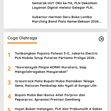
Semarak HUT OKU ke-116, PLN Dekatkan
Layanan Digital melalui Gelegar PLN
Mobile 2026
Gubernur Herman Deru Buka Lomba
Marching Band Piala Kemerdekaan 2026:
Ajang Asah Mental dan Kedisiplinan
Generasi Muda
Coga Olahraga
1
Tumbangkan Popsivo Polwan 3-0, Jakarta Electric
PLN Mobile Tutup Putaran Pertama Proliga 2026
dengan Meyakinkan
2
“Novriansyah Pimpin KORMI Muratara, Siap
Mengolahragakan Masyarakat”
3
Grasstrack Piala Bupati Muba Ramaikan Telaga
Sena, Ratusan Pembalap Adu Nyali di Sungai Lilin
4
Bupati Muba Beri Bonus Atlet Porprov dan
Peparprov, Apresiasi Prestasi Gemilang
5
Hujan Bukan Halangan, PLN dan Prabumulih A Sabet