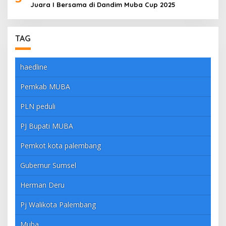
Juara I Bersama di Dandim Muba Cup 2025
TAG
haedline
Pemkab MUBA
PLN peduli
PJ Bupati MUBA
Pemkot kota palembang
Gubernur Sumsel
Herman Deru
Pj Walikota Palembang
Muba