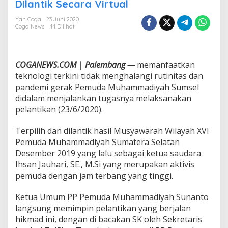
u
Dilantik Secara Virtual
d
a
Yan Coga
23 Juni 2020
Coga News
44 Dilihat
M
u
h
a
COGANEWS.COM | Palembang —
memanfaatkan
m
m
teknologi terkini tidak menghalangi rutinitas dan
a
pandemi gerak Pemuda Muhammadiyah Sumsel
d
didalam menjalankan tugasnya melaksanakan
i
pelantikan (23/6/2020).
y
a
h
Terpilih dan dilantik hasil Musyawarah Wilayah XVI
S
Pemuda Muhammadiyah Sumatera Selatan
u
Desember 2019 yang lalu sebagai ketua saudara
m
Ihsan Jauhari, SE., M.Si yang merupakan aktivis
s
pemuda dengan jam terbang yang tinggi.
e
l
D
Ketua Umum PP Pemuda Muhammadiyah Sunanto
i
langsung memimpin pelantikan yang berjalan
l
hikmad ini, dengan di bacakan SK oleh Sekretaris
a