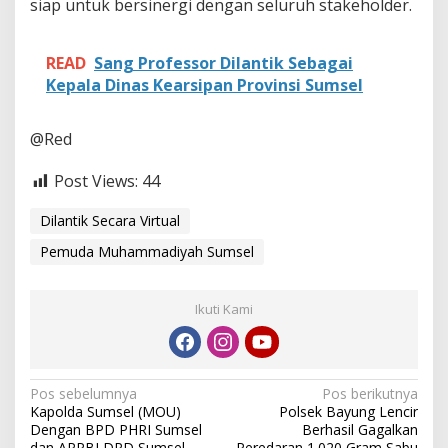
siap untuk bersinergi dengan seluruh stakeholder.
READ
Sang Professor Dilantik Sebagai
Kepala Dinas Kearsipan Provinsi Sumsel
@Red
Post Views:
44
Dilantik Secara Virtual
Pemuda Muhammadiyah Sumsel
Ikuti Kami
N
Pos sebelumnya
Pos berikutnya
Kapolda Sumsel (MOU)
Polsek Bayung Lencir
a
Dengan BPD PHRI Sumsel
Berhasil Gagalkan
dan APPBI DPD Sumsel
Peredaran 1.020 Gram Sabu