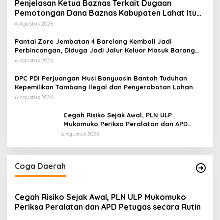
Penjelasan Ketua Baznas Terkait Dugaan
Pemotongan Dana Baznas Kabupaten Lahat Itu
Tidak Benar
6 Agustus 2026
Pantai Zore Jembatan 4 Barelang Kembali Jadi
Perbincangan, Diduga Jadi Jalur Keluar Masuk Barang
Tanpa Dokumen Kepabeanan, Nama Berinisial WL
6 Agustus 2026
Disebut, Bea Cukai Diminta Mengungkap Dugaan Aktivitas
di Kawasan Pesisir
DPC PDI Perjuangan Musi Banyuasin Bantah Tuduhan
Kepemilikan Tambang Ilegal dan Penyerobotan Lahan
6 Agustus 2026
Cegah Risiko Sejak Awal, PLN ULP
Mukomuko Periksa Peralatan dan APD
Petugas secara Rutin
6 Agustus 2026
Coga Daerah
Cegah Risiko Sejak Awal, PLN ULP Mukomuko
Periksa Peralatan dan APD Petugas secara Rutin