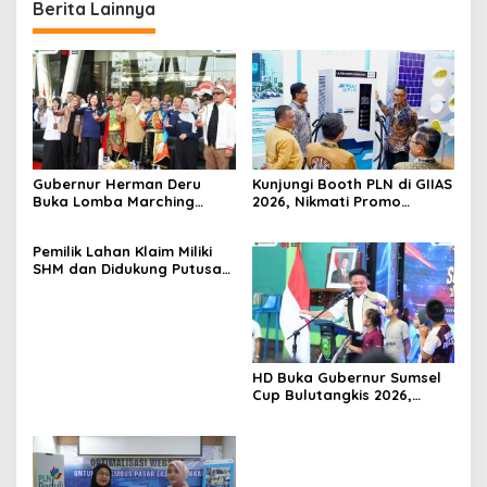
Berita Lainnya
Gubernur Herman Deru
Kunjungi Booth PLN di GIIAS
Buka Lomba Marching
2026, Nikmati Promo
Band Piala Kemerdekaan
Tambah Daya 50 Persen
2026: Ajang Asah Mental
Pemilik Lahan Klaim Miliki
dan Kedisiplinan Generasi
SHM dan Didukung Putusan
Muda
Pengadilan, Efriadi bin
Bakri: “Tanah Ini Milik Saya”
HD Buka Gubernur Sumsel
Cup Bulutangkis 2026,
Ajang Pembinaan Lahirkan
Bibit Atlet Baru