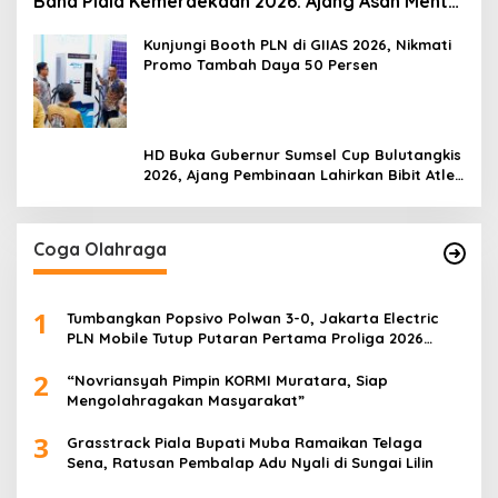
Band Piala Kemerdekaan 2026: Ajang Asah Mental
dan Kedisiplinan Generasi Muda
Kunjungi Booth PLN di GIIAS 2026, Nikmati
Promo Tambah Daya 50 Persen
HD Buka Gubernur Sumsel Cup Bulutangkis
2026, Ajang Pembinaan Lahirkan Bibit Atlet
Baru
Coga Olahraga
1
Tumbangkan Popsivo Polwan 3-0, Jakarta Electric
PLN Mobile Tutup Putaran Pertama Proliga 2026
dengan Meyakinkan
2
“Novriansyah Pimpin KORMI Muratara, Siap
Mengolahragakan Masyarakat”
3
Grasstrack Piala Bupati Muba Ramaikan Telaga
Sena, Ratusan Pembalap Adu Nyali di Sungai Lilin