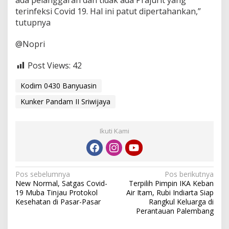
terinfeksi Covid 19. Hal ini patut dipertahankan,”
tutupnya
@Nopri
Post Views:
42
Kodim 0430 Banyuasin
Kunker Pandam II Sriwijaya
Ikuti Kami
N
Pos sebelumnya
Pos berikutnya
New Normal, Satgas Covid-
Terpilih Pimpin IKA Keban
a
19 Muba Tinjau Protokol
Air Itam, Rubi Indiarta Siap
v
Kesehatan di Pasar-Pasar
Rangkul Keluarga di
Perantauan Palembang
i