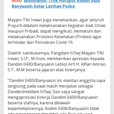
READ
Minimalisir Titik Hotspot Kodim 0430
Banyuasin Gelar Latihan Posko
Mayjen TNI Irwan juga menekankan, agar seluruh
Prajurit didalam melaksanakan kegiatan baik Dinas
maupun Pribadi, dapat mengikuti, mematuhi dan
melaksanakan Protokol Kesehatan (Prokes) agar
terhindar dari Penularan Covid-19.
Diakhir sambutannya, Pangdam II/Swj Mayjen TNI
Irwan, S.I.P., M.Hum, memberikan apresiasi kepada
Dandim 0430/Banyuasin Letkol Arh H. Alfian Amran,
S.T., M.M beserta jajaran atas kinerjanya.
“Dandim 0430/Banyuasin ini, mantan anggota saya
langsung pada saat masih menjabat sebagai
Dandeninteldam II/Swj. Dan saya sangat
mengapresiasi kinerja Dandim 0430/Banyuasin
beserta stafnya, karena dibawah
kepemimpinannya, Kodim 0430/Banyuasin tidak
ada pelanggaran dan tidak ada Prajurit yang