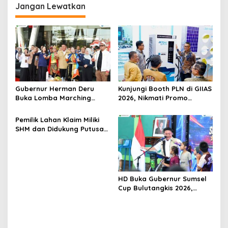
g
Jangan Lewatkan
a
s
i
p
o
s
Gubernur Herman Deru
Kunjungi Booth PLN di GIIAS
Buka Lomba Marching
2026, Nikmati Promo
Band Piala Kemerdekaan
Tambah Daya 50 Persen
2026: Ajang Asah Mental
Pemilik Lahan Klaim Miliki
dan Kedisiplinan Generasi
SHM dan Didukung Putusan
Muda
Pengadilan, Efriadi bin
Bakri: “Tanah Ini Milik Saya”
HD Buka Gubernur Sumsel
Cup Bulutangkis 2026,
Ajang Pembinaan Lahirkan
Bibit Atlet Baru