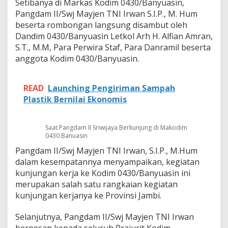
Setibanya di Markas Kodim 0430/Banyuasin,
e
r
Pangdam II/Swj Mayjen TNI Irwan S.I.P., M. Hum
P
beserta rombongan langsung disambut oleh
a
Dandim 0430/Banyuasin Letkol Arh H. Alfian Amran,
n
S.T., M.M, Para Perwira Staf, Para Danramil beserta
g
d
anggota Kodim 0430/Banyuasin.
a
m
I
READ
Launching Pengiriman Sampah
I
Plastik Bernilai Ekonomis
S
r
i
Saat Pangdam II Sriwijaya Berkunjung di Makodim
w
0430 Banuasin
i
j
Pangdam II/Swj Mayjen TNI Irwan, S.I.P., M.Hum
a
dalam kesempatannya menyampaikan, kegiatan
y
kunjungan kerja ke Kodim 0430/Banyuasin ini
a
merupakan salah satu rangkaian kegiatan
kunjungan kerjanya ke Provinsi Jambi.
Selanjutnya, Pangdam II/Swj Mayjen TNI Irwan
berpesan kepada seluruh Prajurit Kodim