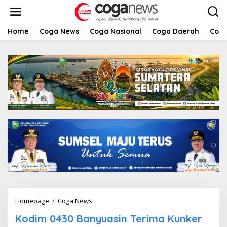
L
e
w
a
Home
Coga News
Coga Nasional
Coga Daerah
Coga
t
i
k
e
k
o
n
t
e
n
Homepage
/
Coga News
K
o
Kodim 0430 Banyuasin Terima Kunker
d