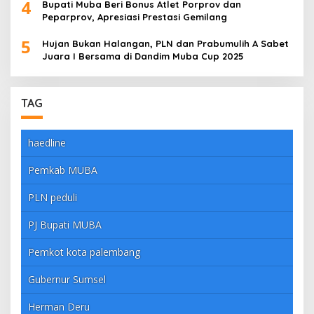
4
Bupati Muba Beri Bonus Atlet Porprov dan
Peparprov, Apresiasi Prestasi Gemilang
5
Hujan Bukan Halangan, PLN dan Prabumulih A Sabet
Juara I Bersama di Dandim Muba Cup 2025
TAG
haedline
Pemkab MUBA
PLN peduli
PJ Bupati MUBA
Pemkot kota palembang
Gubernur Sumsel
Herman Deru