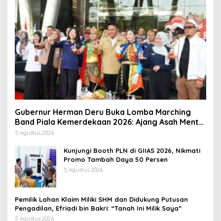
Gubernur Herman Deru Buka Lomba Marching
Band Piala Kemerdekaan 2026: Ajang Asah Mental
dan Kedisiplinan Generasi Muda
5 Agustus 2026
Kunjungi Booth PLN di GIIAS 2026, Nikmati
Promo Tambah Daya 50 Persen
5 Agustus 2026
Pemilik Lahan Klaim Miliki SHM dan Didukung Putusan
Pengadilan, Efriadi bin Bakri: “Tanah Ini Milik Saya”
5 Agustus 2026