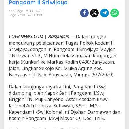
i
Pangdam II Sriwijaya
m
0
Yan Coga
5 Juli 2020
Coga News
42 Dilihat
4
3
0
B
COGANEWS.COM | Banyuasin —
Dalam rangka
a
n
mendukung pelaksanaan Tugas Pokok Kodam II
y
Sriwijaya, dengan ini Pangdam II Sriwijaya Mayjen
u
TNI Irwan S.I.P., M.Hum melaksanakan kunjungan
a
kerja (Kunker) ke Markas Kodim 0430/Banyuasin,
s
Jalan. Lingkar Sekojo Kel. Mulya Agung Kec.
i
n
Banyuasin III Kab. Banyuasin, Minggu (5/7/2020).
T
e
Dalam kunjungannya kali ini, Pangdam II/Swj
r
didampingi oleh Kapok Sahli Pangdam II/Swj
i
Brigjen TNI Puji Cahyono, Aster Kasdam II/Swj
m
a
Kolonel Arh Fithrizal Setiawan, S.Sos., M.Sc,
K
Kapendam II/Swj Kolonel Inf Djohan Darmawan dan
u
Kasmin Pangdam II/Swj Mayor Czi Dedi Tri S.
n
k