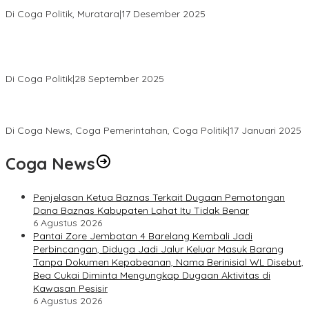
Sumsel Periode 2025–2030
Di Coga Politik, Muratara
|
17 Desember 2025
PENGURUS DPC KOTA LUBUK LINGGAU MENGUCAPKAN
SELAMAT ATAS TERPILIHNYA H. MOHAMMAD MURDIONO SEBAGAI
KETUA UMUM PPP
Di Coga Politik
|
28 September 2025
Paripurna DPRD Muratara Tetapkan Devi-Yudi Bupati dan Wakil
Bupati Terpilih Hasil Pilkada 2024
Di Coga News, Coga Pemerintahan, Coga Politik
|
17 Januari 2025
Coga News
Penjelasan Ketua Baznas Terkait Dugaan Pemotongan
Dana Baznas Kabupaten Lahat Itu Tidak Benar
6 Agustus 2026
Pantai Zore Jembatan 4 Barelang Kembali Jadi
Perbincangan, Diduga Jadi Jalur Keluar Masuk Barang
Tanpa Dokumen Kepabeanan, Nama Berinisial WL Disebut,
Bea Cukai Diminta Mengungkap Dugaan Aktivitas di
Kawasan Pesisir
6 Agustus 2026