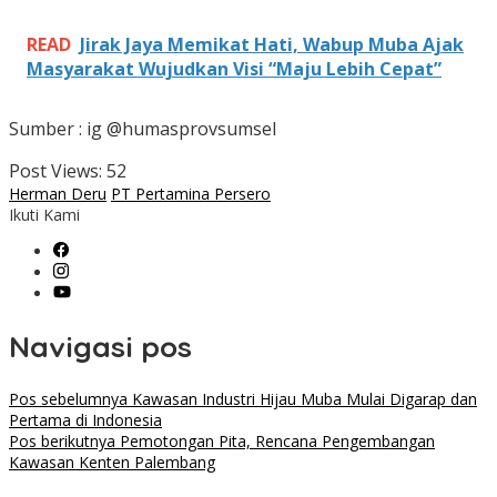
READ
Jirak Jaya Memikat Hati, Wabup Muba Ajak
Masyarakat Wujudkan Visi “Maju Lebih Cepat”
Sumber : ig @humasprovsumsel
Post Views:
52
Herman Deru
PT Pertamina Persero
Ikuti Kami
Navigasi pos
Pos sebelumnya
Kawasan Industri Hijau Muba Mulai Digarap dan
Pertama di Indonesia
Pos berikutnya
Pemotongan Pita, Rencana Pengembangan
Kawasan Kenten Palembang