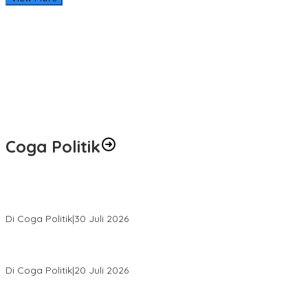
Coga Politik
Relawan Rasyid Rajasa Muratara Resmi Dilantik, Siap Perkuat
Pengabdian Bantu Rakyat.
Di Coga Politik
|
30 Juli 2026
Hendri Akan Perjuangkan Semua Aspirasi Dari Masyarakat Saat
Gelar Reses Tahap II Di Kelurahan Tanjung Indah
Di Coga Politik
|
20 Juli 2026
H. Devi Suhartoni Dipercaya Menakhodai DPD PDI Perjuangan