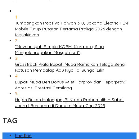
1
Tumbangkan Popsivo Polwan 3-0, Jakarta Electric PLN
Mobile Tutup Putaran Pertama Proliga 2026 dengan
Meyakinkan
2
“Novriansyah Pimpin KORMI Muratara, Siap
Mengolahragakan Masyarakat”
3
Grasstrack Piala Bupati Muba Ramaikan Telaga Sena,
Ratusan Pembalap Adu Nyali di Sungai Lilin
4
Bupati Muba Beri Bonus Atlet Porprov dan Peparprov,
Apresiasi Prestasi Gemilang
5
Hujan Bukan Halangan, PLN dan Prabumulih A Sabet
Juara I Bersama di Dandim Muba Cup 2025
TAG
haedline