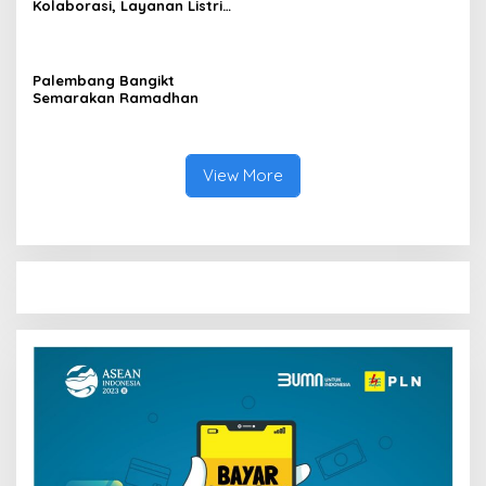
Kolaborasi, Layanan Listrik
Ombudsman Saat Hadiri
Andal dan Kontribusi PAD
Musrenbang Bappeda
Kian Optimal
Palembang Bangikt
Semarakan Ramadhan
View More