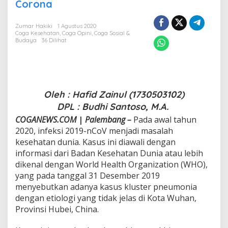
g
Corona
k
a
Zumar Hakiki
1 Agustus 2020
h
Coga Kesehatan
,
Coga Opini
,
Coga Sosial &
-
Budaya
36 Dilihat
L
a
n
g
k
a
Oleh : Hafid Zainul (1730503102)
h
D
PL : Budhi Santoso, M.A.
P
COGANEWS.COM
|
Palembang –
Pada awal tahun
e
n
2020, infeksi 2019-nCoV menjadi masalah
c
kesehatan dunia. Kasus ini diawali dengan
e
informasi dari Badan Kesehatan Dunia atau lebih
g
dikenal dengan World Health Organization (WHO),
a
yang pada tanggal 31 Desember 2019
h
a
menyebutkan adanya kasus kluster pneumonia
n
dengan etiologi yang tidak jelas di Kota Wuhan,
V
Provinsi Hubei, China.
i
r