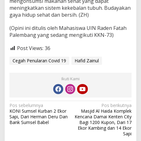
mengonsumsi makanan sehat yang dapat
meningkatkan sistem kekebalan tubuh. Budayakan
gaya hidup sehat dan bersih. (ZH)
(Opini ini ditulis oleh Mahasiswa UIN Raden Fatah
Palembang yang sedang mengikuti KKN-73)
Post Views:
36
Cegah Penularan Covid 19
Hafid Zainul
Ikuti Kami
N
Pos sebelumnya
Pos berikutnya
KONI Sumsel Kurban 2 Ekor
Masjid Al Haida Komplek
a
Sapi, Dari Herman Deru Dan
Kencana Damai Kenten City
v
Bank Sumsel Babel
Bagi 1200 Kupon, Dari 17
Ekor Kambing dan 14 Ekor
i
Sapi