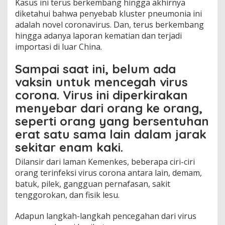
Kasus ini terus berkembang hingga akhirnya
u
s
diketahui bahwa penyebab kluster pneumonia ini
C
adalah novel coronavirus. Dan, terus berkembang
o
hingga adanya laporan kematian dan terjadi
r
importasi di luar China.
o
n
a
Sampai saat ini, belum ada
vaksin untuk mencegah virus
corona. Virus ini diperkirakan
menyebar dari orang ke orang,
seperti orang yang bersentuhan
erat satu sama lain dalam jarak
sekitar enam kaki.
Dilansir dari laman Kemenkes, beberapa ciri-ciri
orang terinfeksi virus corona antara lain, demam,
batuk, pilek, gangguan pernafasan, sakit
tenggorokan, dan fisik lesu.
Adapun langkah-langkah pencegahan dari virus