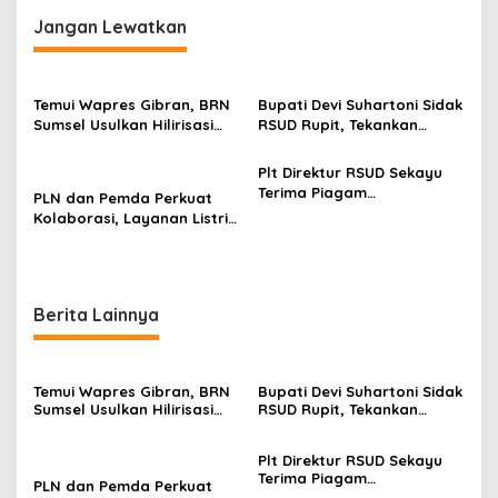
g
Jangan Lewatkan
a
s
i
Temui Wapres Gibran, BRN
Bupati Devi Suhartoni Sidak
p
Sumsel Usulkan Hilirisasi
RSUD Rupit, Tekankan
SDA dan Lanjutkan
Pelayanan Prima dan
o
Pembangunan Tol Strategis
Peningkatan Mutu
Plt Direktur RSUD Sekayu
s
di Sumatera Selatan
Kesehata
Terima Piagam
PLN dan Pemda Perkuat
Penghargaan Evaluasi
Kolaborasi, Layanan Listrik
Ombudsman Saat Hadiri
Andal dan Kontribusi PAD
Musrenbang Bappeda
Kian Optimal
Berita Lainnya
Temui Wapres Gibran, BRN
Bupati Devi Suhartoni Sidak
Sumsel Usulkan Hilirisasi
RSUD Rupit, Tekankan
SDA dan Lanjutkan
Pelayanan Prima dan
Pembangunan Tol Strategis
Peningkatan Mutu
Plt Direktur RSUD Sekayu
di Sumatera Selatan
Kesehata
Terima Piagam
PLN dan Pemda Perkuat
Penghargaan Evaluasi