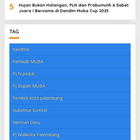
5
Hujan Bukan Halangan, PLN dan Prabumulih A Sabet
Juara I Bersama di Dandim Muba Cup 2025
TAG
haedline
Pemkab MUBA
PLN peduli
PJ Bupati MUBA
Pemkot kota palembang
Gubernur Sumsel
Herman Deru
Pj Walikota Palembang