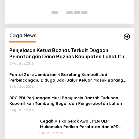
Di
Coga News
Penjelasan Ketua Baznas Terkait Dugaan
Pemotongan Dana Baznas Kabupaten Lahat Itu
Tidak Benar
6 Agustus 2026
Pantai Zore Jembatan 4 Barelang Kembali Jadi
Perbincangan, Diduga Jadi Jalur Keluar Masuk Barang
Tanpa Dokumen Kepabeanan, Nama Berinisial WL
6 Agustus 2026
Disebut, Bea Cukai Diminta Mengungkap Dugaan Aktivitas
di Kawasan Pesisir
DPC PDI Perjuangan Musi Banyuasin Bantah Tuduhan
Kepemilikan Tambang Ilegal dan Penyerobotan Lahan
6 Agustus 2026
Cegah Risiko Sejak Awal, PLN ULP
Mukomuko Periksa Peralatan dan APD
Petugas secara Rutin
6 Agustus 2026