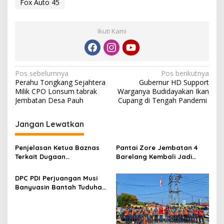
Fox Auto 45
Ikuti Kami
N
Pos sebelumnya
Pos berikutnya
Perahu Tongkang Sejahtera
Gubernur HD Support
a
Milik CPO Lonsum tabrak
Warganya Budidayakan Ikan
v
Jembatan Desa Pauh
Cupang di Tengah Pandemi
i
Jangan Lewatkan
g
a
Penjelasan Ketua Baznas
Pantai Zore Jembatan 4
s
Terkait Dugaan
Barelang Kembali Jadi
Pemotongan Dana Baznas
Perbincangan, Diduga Jadi
i
Kabupaten Lahat Itu Tidak
Jalur Keluar Masuk Barang
DPC PDI Perjuangan Musi
p
Benar
Tanpa Dokumen
Banyuasin Bantah Tuduhan
Kepabeanan, Nama
Kepemilikan Tambang
o
Berinisial WL Disebut, Bea
Ilegal dan Penyerobotan
Cukai Diminta Mengungkap
s
Lahan
Dugaan Aktivitas di