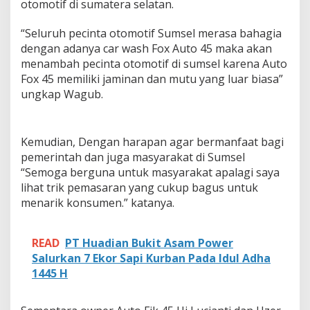
otomotif di sumatera selatan.
e
n
c
“Seluruh pecinta otomotif Sumsel merasa bahagia
u
dengan adanya car wash Fox Auto 45 maka akan
c
menambah pecinta otomotif di sumsel karena Auto
i
Fox 45 memiliki jaminan dan mutu yang luar biasa”
a
n
ungkap Wagub.
M
o
b
i
Kemudian, Dengan harapan agar bermanfaat bagi
l
pemerintah dan juga masyarakat di Sumsel
M
“Semoga berguna untuk masyarakat apalagi saya
o
lihat trik pemasaran yang cukup bagus untuk
d
menarik konsumen.” katanya.
e
r
n
READ
PT Huadian Bukit Asam Power
Salurkan 7 Ekor Sapi Kurban Pada Idul Adha
1445 H