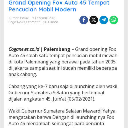
n
Grand Opening Fox Auto 45 Tempat
d
Pencucian Mobil Modern
O
p
Zumar Hakiki
5 Februari 2021
e
Coga News
,
Otomatif
380 Dilihat
n
i
n
g
F
Coganews.co.id
| Palembang –
Grand opening Fox
o
Auto 45 salah satu tempat pencucian mobil mewah
x
di kota Palembang yang berawal pada tahun 2005
A
di jakarta sampai saat ini sudah memiliki beberapa
u
t
anak cabang.
o
4
Cabang yang ke-7 baru saja dilaunching oleh wakil
5
Gubernur Sumatera Selatan yang bertempat
T
dijalan angkatan 45, Jum’at (05/02/2021).
e
m
p
Wakil Gubernur Sumatera Selatan Mawardi Yahya
a
mengatakan bahwa Dengan di launching nya Fox
t
Auto 45 menambah semangat para pencinta
P