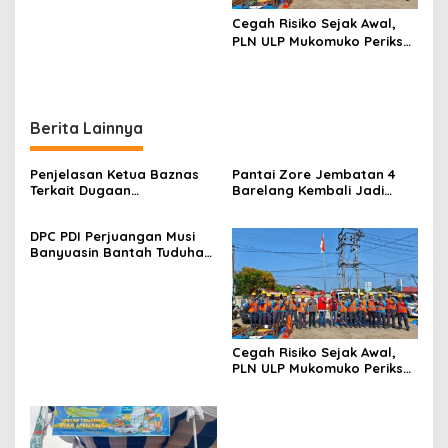
Kawasan Pesisir
Cegah Risiko Sejak Awal,
PLN ULP Mukomuko Periksa
Peralatan dan APD Petugas
secara Rutin
Berita Lainnya
Penjelasan Ketua Baznas
Pantai Zore Jembatan 4
Terkait Dugaan
Barelang Kembali Jadi
Pemotongan Dana Baznas
Perbincangan, Diduga Jadi
Kabupaten Lahat Itu Tidak
Jalur Keluar Masuk Barang
DPC PDI Perjuangan Musi
Benar
Tanpa Dokumen
Banyuasin Bantah Tuduhan
Kepabeanan, Nama
Kepemilikan Tambang
Berinisial WL Disebut, Bea
Ilegal dan Penyerobotan
Cukai Diminta Mengungkap
Lahan
Dugaan Aktivitas di
Kawasan Pesisir
Cegah Risiko Sejak Awal,
PLN ULP Mukomuko Periksa
Peralatan dan APD Petugas
secara Rutin