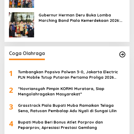
Gubernur Herman Deru Buka Lomba
Marching Band Piala Kemerdekaan 2026:
Ajang Asah Mental dan Kedisiplinan
Generasi Muda
Coga Olahraga
1
Tumbangkan Popsivo Polwan 3-0, Jakarta Electric
PLN Mobile Tutup Putaran Pertama Proliga 2026
dengan Meyakinkan
2
“Novriansyah Pimpin KORMI Muratara, Siap
Mengolahragakan Masyarakat”
3
Grasstrack Piala Bupati Muba Ramaikan Telaga
Sena, Ratusan Pembalap Adu Nyali di Sungai Lilin
4
Bupati Muba Beri Bonus Atlet Porprov dan
Peparprov, Apresiasi Prestasi Gemilang