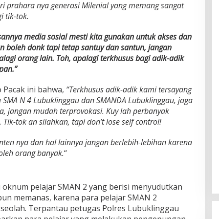
ari prahara nya generasi Milenial yang memang sangat
 tik-tok.
nnya media sosial mesti kita gunakan untuk akses dan
n boleh donk tapi tetap santuy dan santun, jangan
lagi orang lain. Toh, apalagi terkhusus bagi adik-adik
pan.”
o Pacak ini bahwa,
“
Terkhusus adik-adik kami tersayang
a SMA N 4 Lubuklinggau dan SMANDA Lubuklinggau, jaga
a, jangan mudah terprovokasi. Kuy lah perbanyak
 Tik-tok an silahkan, tapi don’t lose self control!
onten nya dan hal lainnya jangan berlebih-lebihan karena
 oleh orang banyak.
“
ari oknum pelajar SMAN 2 yang berisi menyudutkan
i pun memanas, karena para pelajar SMAN 2
r seolah. Terpantau petugas Polres Lubuklinggau