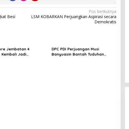
Pos berikutnya
kat Besi
LSM KOBARKAN Perjuangkan Aspirasi secara
Demokratis
ore Jembatan 4
DPC PDI Perjuangan Musi
 Kembali Jadi
Banyuasin Bantah Tuduhan
ngan, Diduga Jadi Jalur
Kepemilikan Tambang Ilegal dan
asuk Barang Tanpa
Penyerobotan Lahan
 Kepabeanan, Nama
l WL Disebut, Bea Cukai
 Mengungkap Dugaan
 di Kawasan Pesisir