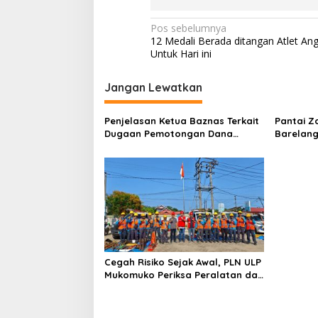
t
o
N
Pos sebelumnya
k
12 Medali Berada ditangan Atlet Ang
a
Untuk Hari ini
v
i
Jangan Lewatkan
g
Penjelasan Ketua Baznas Terkait
Pantai Z
a
Dugaan Pemotongan Dana
Barelang
s
Baznas Kabupaten Lahat Itu
Perbinca
Tidak Benar
Keluar M
i
Dokumen
p
Berinisia
Diminta
o
Aktivitas
s
Cegah Risiko Sejak Awal, PLN ULP
Mukomuko Periksa Peralatan dan
APD Petugas secara Rutin