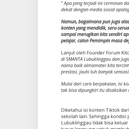
e
”
Apa yang terjadi ini cerminan d
n
dekat dengan media sosial apalagi
e
r
Namun, bagaimana pun juga alasa
a
s
konten yang mendidik, seru-serua
i
sampai merugikan kita sendiri apa
M
pelajar, calon Pemimpin masa de
i
l
Lanjut oleh Founder Forum Kit
l
e
di SMANTA Lubuklinggau dan jug
n
nama baik almamater kita tercint
i
prestasi, jauhi tuh banyak sensasi.
a
l
Mulai dari cara berpakaian, isi k
D
i
tak bisa dipungkiri itu disaksikan
a
j
a
Diketahui isi konten Tiktok d
k
'
sekolah lain. Sehingga kondis
S
Lubuklinggau tidak bisa kelua
a