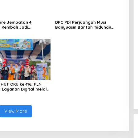
ore Jembatan 4
DPC PDI Perjuangan Musi
 Kembali Jadi
Banyuasin Bantah Tuduhan
ngan, Diduga Jadi Jalur
Kepemilikan Tambang Ilegal dan
asuk Barang Tanpa
Penyerobotan Lahan
 Kepabeanan, Nama
l WL Disebut, Bea Cukai
 Mengungkap Dugaan
 di Kawasan Pesisir
HUT OKU ke-116, PLN
 Layanan Digital melalui
PLN Mobile 2026
View More