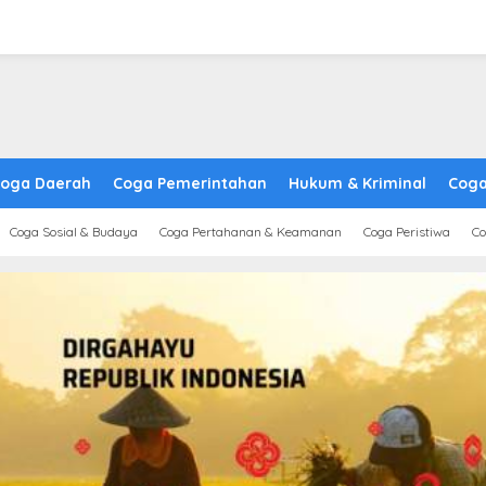
oga Daerah
Coga Pemerintahan
Hukum & Kriminal
Coga
Coga Sosial & Budaya
Coga Pertahanan & Keamanan
Coga Peristiwa
Co