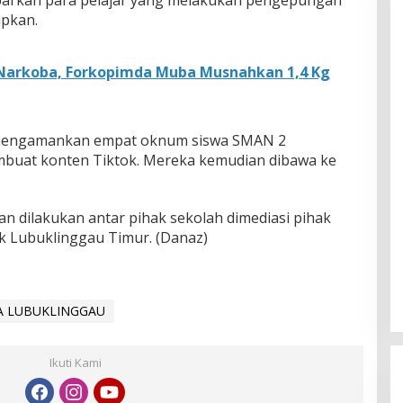
arkan para pelajar yang melakukan pengepungan
apkan.
Narkoba, Forkopimda Muba Musnahkan 1,4 Kg
 mengamankan empat oknum siswa SMAN 2
buat konten Tiktok. Mereka kemudian dibawa ke
n dilakukan antar pihak sekolah dimediasi pihak
k Lubuklinggau Timur. (Danaz)
 LUBUKLINGGAU
Ikuti Kami