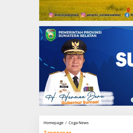
Homepage
/
Coga News
S
M
Tanggapan