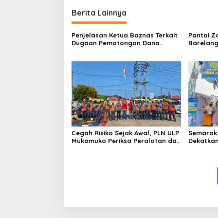
Berita Lainnya
Penjelasan Ketua Baznas Terkait
Pantai Z
Dugaan Pemotongan Dana
Barelang
Baznas Kabupaten Lahat Itu
Perbinca
Tidak Benar
Keluar M
Dokumen
Berinisia
Diminta
Aktivitas
Cegah Risiko Sejak Awal, PLN ULP
Semarak 
Mukomuko Periksa Peralatan dan
Dekatkan
APD Petugas secara Rutin
Gelegar 