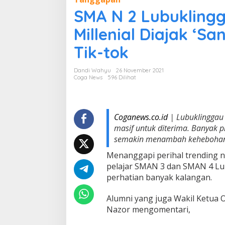
A
N
SMA N 2 Lubuklingg
2
L
Millenial Diajak ‘S
u
b
Tik-tok
u
k
Dandi Wahyu
26 November 2021
l
Coga News
596 Dilihat
i
n
g
g
Coganews.co.id
| Lubuklinggau 
a
masif untuk diterima. Banyak p
u
D
semakin menambah kehebohan 
i
Menanggapi perihal trending n
k
e
pelajar SMAN 3 dan SMAN 4 Lub
p
perhatian banyak kalangan.
u
n
Alumni yang juga Wakil Ketua 
g
Nazor mengomentari,
,
G