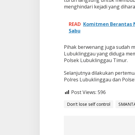
turun langsung untuk membub
n
menghindari kejadi yang dihar
t
u
y
d
READ
Komitmen Berantas 
a
Sabu
n
S
a
Pihak berwenang juga sudah
n
Lubuklinggau yang diduga mem
t
Polsek Lubuklinggau Timur.
u
n
'
Selanjutnya dilakukan pertemua
G
Polres Lubuklinggau dan Polse
u
n
Post Views:
596
a
k
Don't lose self control
SMANTA
a
n
T
i
k
-