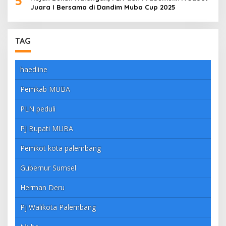
5
Juara I Bersama di Dandim Muba Cup 2025
TAG
haedline
Pemkab MUBA
PLN peduli
PJ Bupati MUBA
Pemkot kota palembang
Gubernur Sumsel
Herman Deru
Pj Walikota Palembang