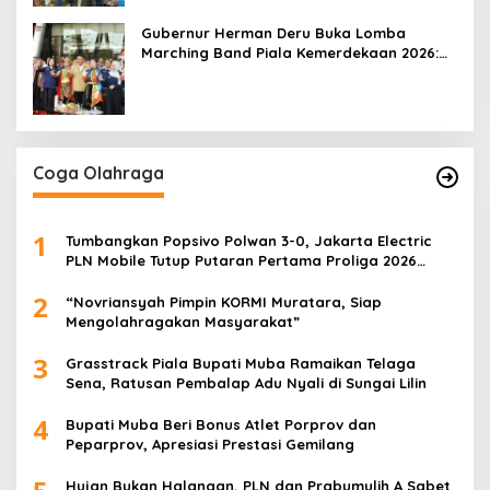
Gubernur Herman Deru Buka Lomba
Marching Band Piala Kemerdekaan 2026:
Ajang Asah Mental dan Kedisiplinan
Generasi Muda
Coga Olahraga
1
Tumbangkan Popsivo Polwan 3-0, Jakarta Electric
PLN Mobile Tutup Putaran Pertama Proliga 2026
dengan Meyakinkan
2
“Novriansyah Pimpin KORMI Muratara, Siap
Mengolahragakan Masyarakat”
3
Grasstrack Piala Bupati Muba Ramaikan Telaga
Sena, Ratusan Pembalap Adu Nyali di Sungai Lilin
4
Bupati Muba Beri Bonus Atlet Porprov dan
Peparprov, Apresiasi Prestasi Gemilang
Hujan Bukan Halangan, PLN dan Prabumulih A Sabet