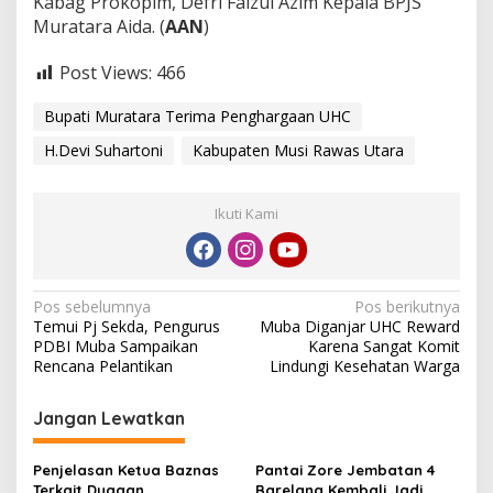
Kabag Prokopim, Defri Faizul Azim Kepala BPJS
Muratara Aida. (
AAN
)
Post Views:
466
Bupati Muratara Terima Penghargaan UHC
H.Devi Suhartoni
Kabupaten Musi Rawas Utara
Ikuti Kami
N
Pos sebelumnya
Pos berikutnya
Temui Pj Sekda, Pengurus
Muba Diganjar UHC Reward
a
PDBI Muba Sampaikan
Karena Sangat Komit
v
Rencana Pelantikan
Lindungi Kesehatan Warga
i
Jangan Lewatkan
g
a
Penjelasan Ketua Baznas
Pantai Zore Jembatan 4
Terkait Dugaan
Barelang Kembali Jadi