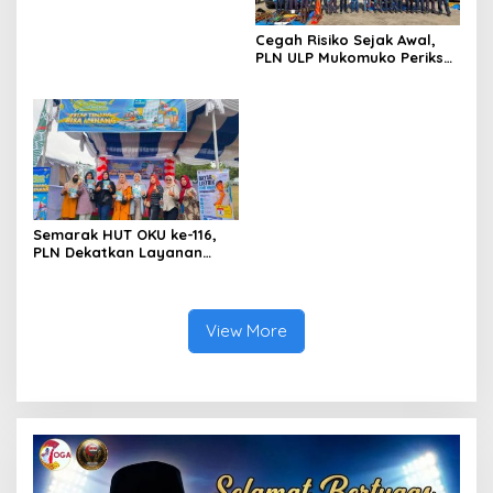
Kawasan Pesisir
Cegah Risiko Sejak Awal,
PLN ULP Mukomuko Periksa
Peralatan dan APD Petugas
secara Rutin
Semarak HUT OKU ke-116,
PLN Dekatkan Layanan
Digital melalui Gelegar PLN
Mobile 2026
View More