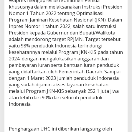
Wapres mengapresiasi komitmen Pemda
g
khususnya dalam melaksanakan Instruksi Presiden
C
a
Nomor 1 Tahun 2022 tentang Optimalisasi
p
Program Jaminan Kesehatan Nasional (JKN). Dalam
a
Inpres Nomor 1 tahun 2022, salah satu instruksi
i
Presiden kepada Gubernur dan Bupati/Walikota
a
n
adalah mendorong target RPJMN. Target tersebut
U
yaitu 98% penduduk Indonesia terlindungi
H
kesehatannya melalui Program JKN-KIS pada tahun
C
2024, dengan mengalokasikan anggaran dan
d
pembayaran iuran serta bantuan iuran penduduk
i
I
yang didaftarkan oleh Pemerintah Daerah. Sampai
n
dengan 1 Maret 2023 jumlah penduduk Indonesia
d
yang sudah dijamin akses layanan kesehatan
o
melalui Program JKN-KIS sebanyak 252,1 juta jiwa
n
e
atau lebih dari 90% dari seluruh penduduk
s
Indonesia.
i
a
Penghargaan UHC ini diberikan langsung oleh