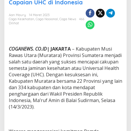
u
Capaian UHC di Indonesia
p
a
Aan Maury
14 Maret 2023
t
Coga Kesehatan
,
Coga Nasional
,
Coga News
466
e
Dilihat
n
M
u
r
a
COGANEWS. CO.ID
| JAKARTA
– Kabupaten Musi
t
Rawas Utara (Muratara) Provinsi Sumatera menjadi
a
salah satu daerah yang sukses mencapai cakupan
r
semesta jaminan kesehatan atau Universal Health
a
Coverage (UHC). Dengan kesuksesan ini,
S
u
Kabupaten Muratara bersama 22 Provinsi yang lain
k
dan 334 kabupaten dan kota mendapat
s
penghargaan dari Wakil Presiden Republik
e
Indonesia, Ma’ruf Amin di Balai Sudirman, Selasa
s
D
(14/3/2023).
o
r
o
n