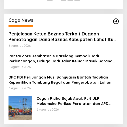
Coga News
Penjelasan Ketua Baznas Terkait Dugaan
Pemotongan Dana Baznas Kabupaten Lahat Itu
Tidak Benar
6 Agustus 2026
Pantai Zore Jembatan 4 Barelang Kembali Jadi
Perbincangan, Diduga Jadi Jalur Keluar Masuk Barang
Tanpa Dokumen Kepabeanan, Nama Berinisial WL
6 Agustus 2026
Disebut, Bea Cukai Diminta Mengungkap Dugaan Aktivitas
di Kawasan Pesisir
DPC PDI Perjuangan Musi Banyuasin Bantah Tuduhan
Kepemilikan Tambang Ilegal dan Penyerobotan Lahan
6 Agustus 2026
Cegah Risiko Sejak Awal, PLN ULP
Mukomuko Periksa Peralatan dan APD
Petugas secara Rutin
6 Agustus 2026