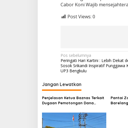
Cabor Koni Wajib mensejahtera
Post Views:
0
N
Pos sebelumnya
Peringati Hari Kartini : Lebih Dekat 
a
Sosok Srikandi Inspiratif Punggawa K
v
UP3 Bengkulu
i
Jangan Lewatkan
g
a
Penjelasan Ketua Baznas Terkait
Pantai Z
s
Dugaan Pemotongan Dana
Barelang
Baznas Kabupaten Lahat Itu
Perbinca
i
Tidak Benar
Keluar M
p
Dokumen
Berinisia