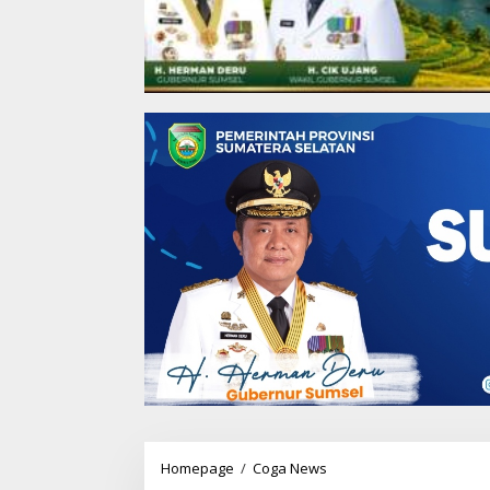
Homepage
/
Coga News
I
n