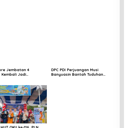
 Mengungkap Dugaan
 di Kawasan Pesisir
ore Jembatan 4
DPC PDI Perjuangan Musi
 Kembali Jadi
Banyuasin Bantah Tuduhan
ngan, Diduga Jadi Jalur
Kepemilikan Tambang Ilegal dan
asuk Barang Tanpa
Penyerobotan Lahan
 Kepabeanan, Nama
l WL Disebut, Bea Cukai
 Mengungkap Dugaan
 di Kawasan Pesisir
HUT OKU ke-116, PLN