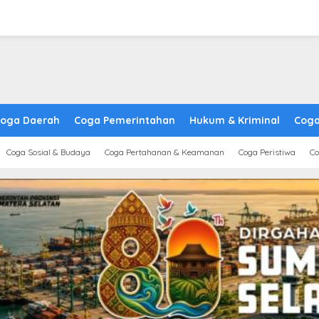
oga Daerah
Coga Pemerintahan
Hukum & Kriminal
Coga
Coga Sosial & Budaya
Coga Pertahanan & Keamanan
Coga Peristiwa
Co