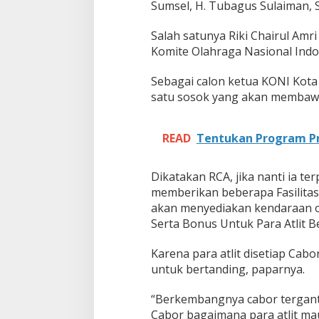
a
Sumsel, H. Tubagus Sulaiman, S.
u
Salah satunya Riki Chairul Amr
Komite Olahraga Nasional Indon
Sebagai calon ketua KONI Kota 
satu sosok yang akan membawa
READ
Tentukan Program Pr
Dikatakan RCA, jika nanti ia t
memberikan beberapa Fasilitas
akan menyediakan kendaraan op
Serta Bonus Untuk Para Atlit B
Karena para atlit disetiap Cab
untuk bertanding, paparnya.
“Berkembangnya cabor tergantu
Cabor bagaimana para atlit mau