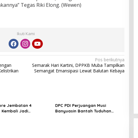
kannya” Tegas Riki Elong. (Wewen)
Ikuti Kami
Pos berikutnya
dengan
Semarak Hari Kartini, DPPKB Muba Tampilkan
elistrikan
Semangat Emansipasi Lewat Balutan Kebaya
ore Jembatan 4
DPC PDI Perjuangan Musi
 Kembali Jadi
Banyuasin Bantah Tuduhan
ngan, Diduga Jadi Jalur
Kepemilikan Tambang Ilegal dan
asuk Barang Tanpa
Penyerobotan Lahan
 Kepabeanan, Nama
l WL Disebut, Bea Cukai