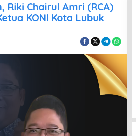
 Riki Chairul Amri (RCA)
Ketua KONI Kota Lubuk