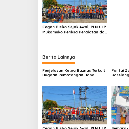
o
Diminta
Aktivitas
s
Cegah Risiko Sejak Awal, PLN ULP
Mukomuko Periksa Peralatan dan
APD Petugas secara Rutin
Berita Lainnya
Penjelasan Ketua Baznas Terkait
Pantai Z
Dugaan Pemotongan Dana
Barelang
Baznas Kabupaten Lahat Itu
Perbinca
Tidak Benar
Keluar M
Dokumen
Berinisia
Diminta
Aktivitas
Cegah Risiko Sejak Awal, PLN ULP
Semarak 