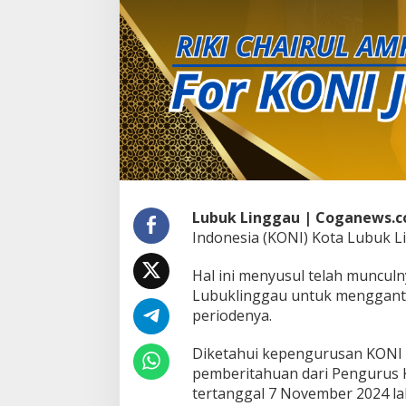
d
i
K
e
t
u
a
K
O
N
I
K
o
t
Lubuk Linggau
| Coganews.c
a
Indonesia (KONI) Kota Lubuk L
L
u
Hal ini menyusul telah muncul
b
Lubuklinggau untuk menggant
u
k
periodenya.
L
i
Diketahui kepengurusan KONI 
n
pemberitahuan dari Pengurus 
g
tertanggal 7 November 2024 la
g