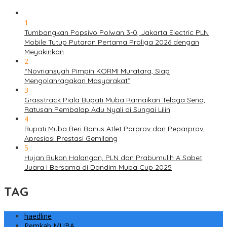
1
Tumbangkan Popsivo Polwan 3-0, Jakarta Electric PLN
Mobile Tutup Putaran Pertama Proliga 2026 dengan
Meyakinkan
2
“Novriansyah Pimpin KORMI Muratara, Siap
Mengolahragakan Masyarakat”
3
Grasstrack Piala Bupati Muba Ramaikan Telaga Sena,
Ratusan Pembalap Adu Nyali di Sungai Lilin
4
Bupati Muba Beri Bonus Atlet Porprov dan Peparprov,
Apresiasi Prestasi Gemilang
5
Hujan Bukan Halangan, PLN dan Prabumulih A Sabet
Juara I Bersama di Dandim Muba Cup 2025
TAG
haedline
Pemkab MUBA