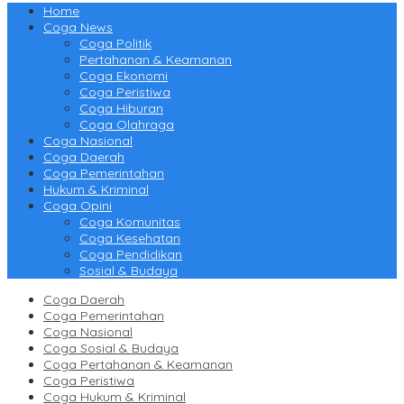
Home
Coga News
Coga Politik
Pertahanan & Keamanan
Coga Ekonomi
Coga Peristiwa
Coga Hiburan
Coga Olahraga
Coga Nasional
Coga Daerah
Coga Pemerintahan
Hukum & Kriminal
Coga Opini
Coga Komunitas
Coga Kesehatan
Coga Pendidikan
Sosial & Budaya
Coga Daerah
Coga Pemerintahan
Coga Nasional
Coga Sosial & Budaya
Coga Pertahanan & Keamanan
Coga Peristiwa
Coga Hukum & Kriminal