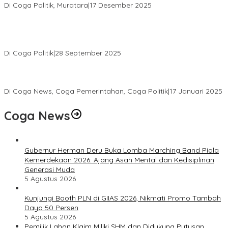
Di Coga Politik, Muratara
|
17 Desember 2025
PENGURUS DPC KOTA LUBUK LINGGAU MENGUCAPKAN
SELAMAT ATAS TERPILIHNYA H. MOHAMMAD MURDIONO SEBAGAI
KETUA UMUM PPP
Di Coga Politik
|
28 September 2025
Paripurna DPRD Muratara Tetapkan Devi-Yudi Bupati dan Wakil
Bupati Terpilih Hasil Pilkada 2024
Di Coga News, Coga Pemerintahan, Coga Politik
|
17 Januari 2025
Coga News
Gubernur Herman Deru Buka Lomba Marching Band Piala
Kemerdekaan 2026: Ajang Asah Mental dan Kedisiplinan
Generasi Muda
5 Agustus 2026
Kunjungi Booth PLN di GIIAS 2026, Nikmati Promo Tambah
Daya 50 Persen
5 Agustus 2026
Pemilik Lahan Klaim Miliki SHM dan Didukung Putusan