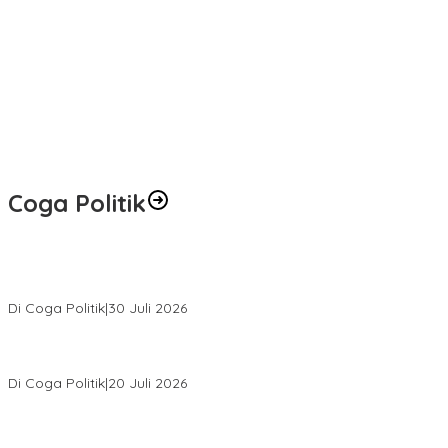
Coga Politik
Relawan Rasyid Rajasa Muratara Resmi Dilantik, Siap Perkuat
Pengabdian Bantu Rakyat.
Di Coga Politik
|
30 Juli 2026
Hendri Akan Perjuangkan Semua Aspirasi Dari Masyarakat Saat
Gelar Reses Tahap II Di Kelurahan Tanjung Indah
Di Coga Politik
|
20 Juli 2026
H. Devi Suhartoni Dipercaya Menakhodai DPD PDI Perjuangan
Sumsel Periode 2025–2030