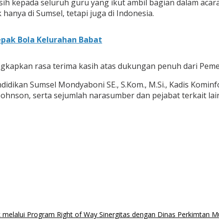
 kepada seluruh guru yang ikut ambil bagian dalam acara t
hanya di Sumsel, tetapi juga di Indonesia.
pak Bola Kelurahan Babat
kapkan rasa terima kasih atas dukungan penuh dari Pemer
endidikan Sumsel Mondyaboni SE., S.Kom., M.Si., Kadis Kominf
ohnson, serta sejumlah narasumber dan pejabat terkait lain
 melalui Program Right of Way Sinergitas dengan Dinas Perkimtan 