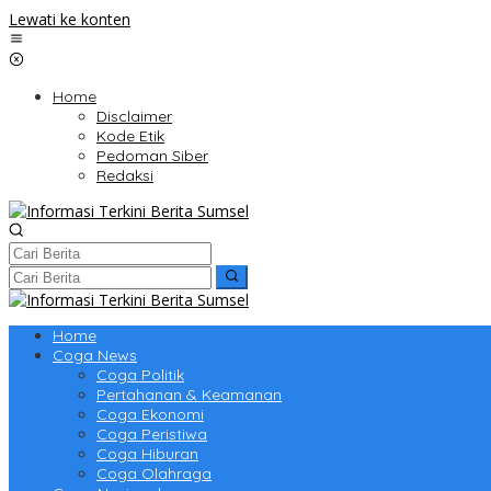
Lewati ke konten
Home
Disclaimer
Kode Etik
Pedoman Siber
Redaksi
Home
Coga News
Coga Politik
Pertahanan & Keamanan
Coga Ekonomi
Coga Peristiwa
Coga Hiburan
Coga Olahraga