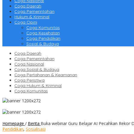
Coga Nasional
Coga Daerah
Coga Pemerintahan
Hukum & Kriminal
Coga Opini
Coga Komunitas
Coga Kesehatan
Coga Pendidikan
Sosial & Budaya
Coga Daerah
Coga Pemerintahan
Coga Nasional
Coga Sosial & Budaya
Coga Pertahanan & Keamanan
Coga Peristiwa
Coga Hukum & Kriminal
Coga Komunitas
Homepage
/
Berita
Buka webinar Guru Belajar AI Pecahkan Rekor D
Pendidikan
,
Sosialisasi