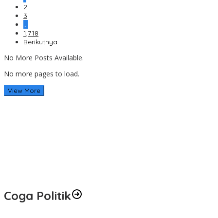
2
3
…
1,718
Berikutnya
No More Posts Available.
No more pages to load.
View More
Coga Politik