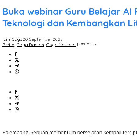
Buka webinar Guru Belajar AI
Teknologi dan Kembangkan Lite
Iam Coga
20 September 2025
Berita
,
Coga Daerah
,
Coga Nasional
1437 Dilihat
Palembang. Sebuah momentum bersejarah kembali tercipt