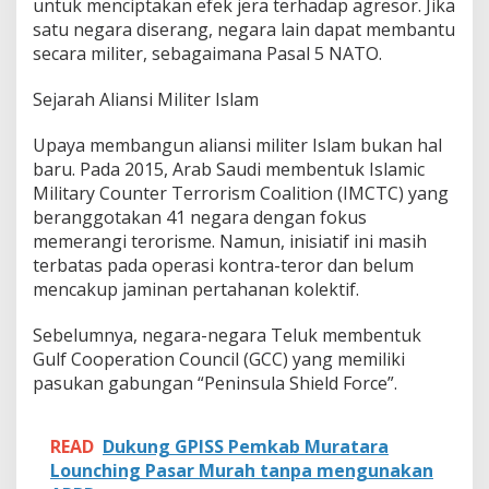
untuk menciptakan efek jera terhadap agresor. Jika
l
satu negara diserang, negara lain dapat membantu
i
k
secara militer, sebagaimana Pasal 5 NATO.
A
r
Sejarah Aliansi Militer Islam
a
b
Upaya membangun aliansi militer Islam bukan hal
–
I
baru. Pada 2015, Arab Saudi membentuk Islamic
s
Military Counter Terrorism Coalition (IMCTC) yang
r
beranggotakan 41 negara dengan fokus
a
memerangi terorisme. Namun, inisiatif ini masih
e
terbatas pada operasi kontra-teror dan belum
l
mencakup jaminan pertahanan kolektif.
Sebelumnya, negara-negara Teluk membentuk
Gulf Cooperation Council (GCC) yang memiliki
pasukan gabungan “Peninsula Shield Force”.
READ
Dukung GPISS Pemkab Muratara
Lounching Pasar Murah tanpa mengunakan