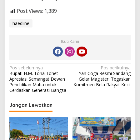
Post Views:
1,389
haedline
Ikuti Kami
N
Pos sebelumnya
Pos berikutnya
Bupati H.M. Toha Tohet
Yan Coga Resmi Sandang
a
Apresiasi Semangat Dewan
Gelar Magister, Tegaskan
v
Pendidikan Muba untuk
Komitmen Bela Rakyat Kecil
Cerdaskan Generasi Bangsa
i
g
Jangan Lewatkan
a
s
i
p