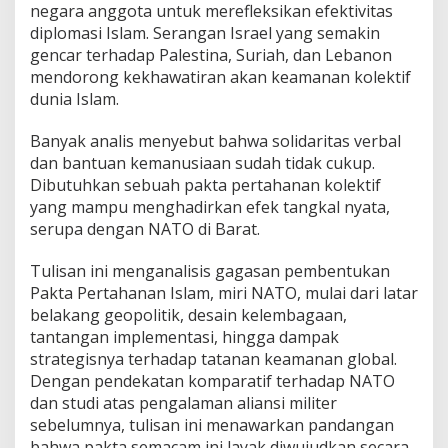
s
negara anggota untuk merefleksikan efektivitas
,
diplomasi Islam. Serangan Israel yang semakin
T
gencar terhadap Palestina, Suriah, dan Lebanon
a
mendorong kekhawatiran akan keamanan kolektif
n
t
dunia Islam.
a
n
Banyak analis menyebut bahwa solidaritas verbal
g
dan bantuan kemanusiaan sudah tidak cukup.
a
Dibutuhkan sebuah pakta pertahanan kolektif
n
,
yang mampu menghadirkan efek tangkal nyata,
d
serupa dengan NATO di Barat.
a
n
Tulisan ini menganalisis gagasan pembentukan
P
Pakta Pertahanan Islam, miri NATO, mulai dari latar
e
l
belakang geopolitik, desain kelembagaan,
u
tantangan implementasi, hingga dampak
a
strategisnya terhadap tatanan keamanan global.
n
Dengan pendekatan komparatif terhadap NATO
g
P
dan studi atas pengalaman aliansi militer
a
sebelumnya, tulisan ini menawarkan pandangan
s
bahwa pakta semacam ini layak diwujudkan secara