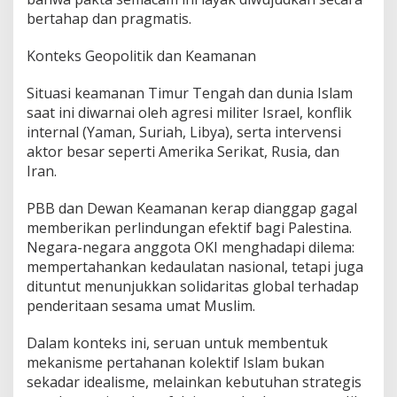
c
bertahap dan pragmatis.
a
O
K
Konteks Geopolitik dan Keamanan
I
t
Situasi keamanan Timur Tengah dan dunia Islam
e
saat ini diwarnai oleh agresi militer Israel, konflik
r
internal (Yaman, Suriah, Libya), serta intervensi
h
a
aktor besar seperti Amerika Serikat, Rusia, dan
d
Iran.
a
p
PBB dan Dewan Keamanan kerap dianggap gagal
E
memberikan perlindungan efektif bagi Palestina.
s
k
Negara-negara anggota OKI menghadapi dilema:
a
mempertahankan kedaulatan nasional, tetapi juga
l
dituntut menunjukkan solidaritas global terhadap
a
penderitaan sesama umat Muslim.
s
i
K
Dalam konteks ini, seruan untuk membentuk
o
mekanisme pertahanan kolektif Islam bukan
n
sekadar idealisme, melainkan kebutuhan strategis
f