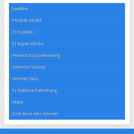
haedline
Pemkab MUBA
PLN peduli
PJ Bupati MUBA
Pemkot kota palembang
Gubernur Sumsel
Herman Deru
Pj Walikota Palembang
Muba
Dodi Reza Alex Noerdin