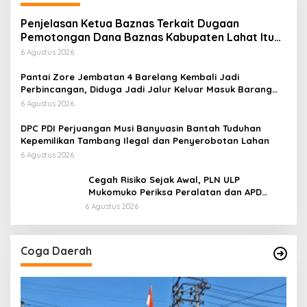
Penjelasan Ketua Baznas Terkait Dugaan
Pemotongan Dana Baznas Kabupaten Lahat Itu
Tidak Benar
6 Agustus 2026
Pantai Zore Jembatan 4 Barelang Kembali Jadi
Perbincangan, Diduga Jadi Jalur Keluar Masuk Barang
Tanpa Dokumen Kepabeanan, Nama Berinisial WL
6 Agustus 2026
Disebut, Bea Cukai Diminta Mengungkap Dugaan Aktivitas
di Kawasan Pesisir
DPC PDI Perjuangan Musi Banyuasin Bantah Tuduhan
Kepemilikan Tambang Ilegal dan Penyerobotan Lahan
6 Agustus 2026
Cegah Risiko Sejak Awal, PLN ULP
Mukomuko Periksa Peralatan dan APD
Petugas secara Rutin
6 Agustus 2026
Coga Daerah