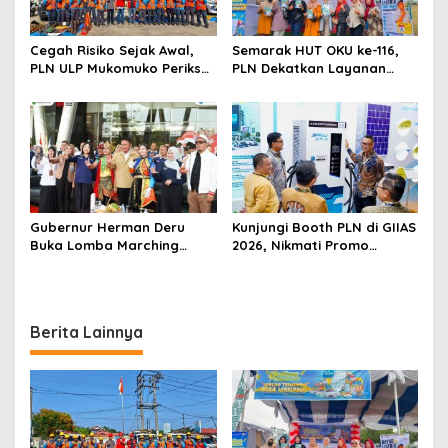
o
s
Cegah Risiko Sejak Awal,
Semarak HUT OKU ke-116,
PLN ULP Mukomuko Periksa
PLN Dekatkan Layanan
Peralatan dan APD Petugas
Digital melalui Gelegar PLN
secara Rutin
Mobile 2026
Gubernur Herman Deru
Kunjungi Booth PLN di GIIAS
Buka Lomba Marching
2026, Nikmati Promo
Band Piala Kemerdekaan
Tambah Daya 50 Persen
2026: Ajang Asah Mental
dan Kedisiplinan Generasi
Muda
Berita Lainnya