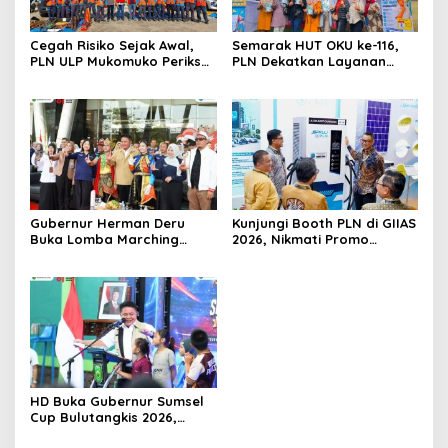
Cegah Risiko Sejak Awal,
Semarak HUT OKU ke-116,
PLN ULP Mukomuko Periksa
PLN Dekatkan Layanan
Peralatan dan APD Petugas
Digital melalui Gelegar PLN
secara Rutin
Mobile 2026
Gubernur Herman Deru
Kunjungi Booth PLN di GIIAS
Buka Lomba Marching
2026, Nikmati Promo
Band Piala Kemerdekaan
Tambah Daya 50 Persen
2026: Ajang Asah Mental
dan Kedisiplinan Generasi
Muda
HD Buka Gubernur Sumsel
Cup Bulutangkis 2026,
Ajang Pembinaan Lahirkan