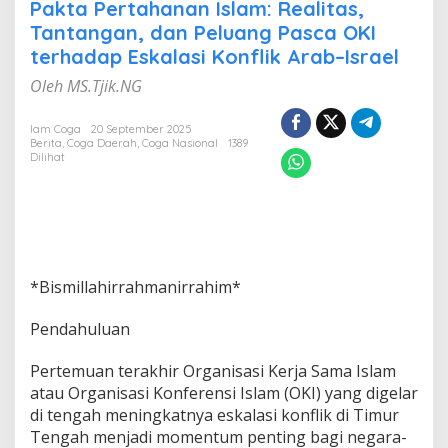
t
Pakta Pertahanan Islam: Realitas,
a
Tantangan, dan Peluang Pasca OKI
P
terhadap Eskalasi Konflik Arab–Israel
e
r
Oleh MS.Tjik.NG
t
a
h
Iam Coga
20 September 2025
Berita
,
Coga Daerah
,
Coga Nasional
1389
a
Dilihat
n
a
n
I
s
l
a
*Bismillahirrahmanirrahim*
m
:
R
Pendahuluan
e
a
Pertemuan terakhir Organisasi Kerja Sama Islam
l
atau Organisasi Konferensi Islam (OKI) yang digelar
i
di tengah meningkatnya eskalasi konflik di Timur
t
a
Tengah menjadi momentum penting bagi negara-