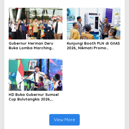
Peralatan dan APD Petugas
Digital melalui Gelegar PLN
secara Rutin
Mobile 2026
Gubernur Herman Deru
Kunjungi Booth PLN di GIIAS
Buka Lomba Marching
2026, Nikmati Promo
Band Piala Kemerdekaan
Tambah Daya 50 Persen
2026: Ajang Asah Mental
dan Kedisiplinan Generasi
Muda
HD Buka Gubernur Sumsel
Cup Bulutangkis 2026,
Ajang Pembinaan Lahirkan
Bibit Atlet Baru
View More