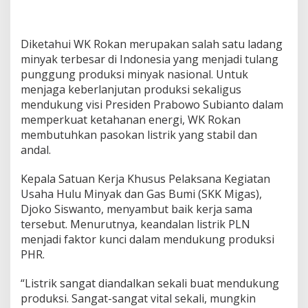
,
P
L
Diketahui WK Rokan merupakan salah satu ladang
N
minyak terbesar di Indonesia yang menjadi tulang
P
punggung produksi minyak nasional. Untuk
e
r
menjaga keberlanjutan produksi sekaligus
k
mendukung visi Presiden Prabowo Subianto dalam
u
memperkuat ketahanan energi, WK Rokan
a
membutuhkan pasokan listrik yang stabil dan
t
K
andal.
e
a
Kepala Satuan Kerja Khusus Pelaksana Kegiatan
n
Usaha Hulu Minyak dan Gas Bumi (SKK Migas),
d
Djoko Siswanto, menyambut baik kerja sama
a
l
tersebut. Menurutnya, keandalan listrik PLN
a
menjadi faktor kunci dalam mendukung produksi
n
PHR.
L
i
“Listrik sangat diandalkan sekali buat mendukung
s
t
produksi. Sangat-sangat vital sekali, mungkin