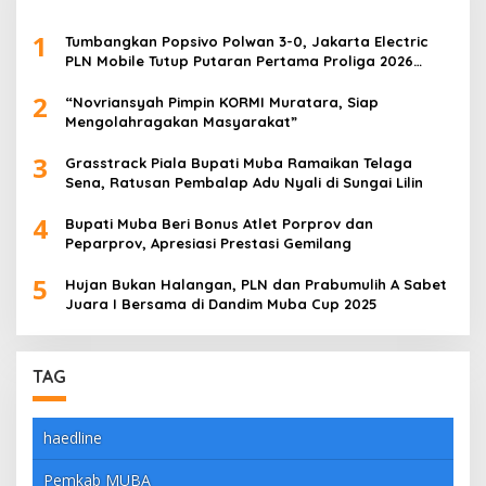
1
Tumbangkan Popsivo Polwan 3-0, Jakarta Electric
PLN Mobile Tutup Putaran Pertama Proliga 2026
dengan Meyakinkan
2
“Novriansyah Pimpin KORMI Muratara, Siap
Mengolahragakan Masyarakat”
3
Grasstrack Piala Bupati Muba Ramaikan Telaga
Sena, Ratusan Pembalap Adu Nyali di Sungai Lilin
4
Bupati Muba Beri Bonus Atlet Porprov dan
Peparprov, Apresiasi Prestasi Gemilang
5
Hujan Bukan Halangan, PLN dan Prabumulih A Sabet
Juara I Bersama di Dandim Muba Cup 2025
TAG
haedline
Pemkab MUBA