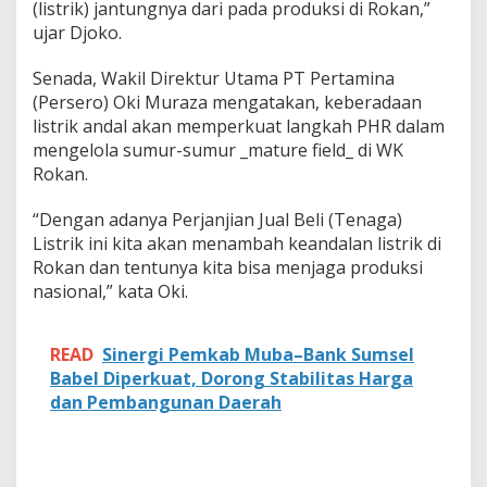
r
(listrik) jantungnya dari pada produksi di Rokan,”
i
ujar Djoko.
k
u
Senada, Wakil Direktur Utama PT Pertamina
n
t
(Persero) Oki Muraza mengatakan, keberadaan
u
listrik andal akan memperkuat langkah PHR dalam
k
mengelola sumur-sumur _mature field_ di WK
P
Rokan.
H
R
d
“Dengan adanya Perjanjian Jual Beli (Tenaga)
i
Listrik ini kita akan menambah keandalan listrik di
W
Rokan dan tentunya kita bisa menjaga produksi
K
nasional,” kata Oki.
R
o
k
READ
Sinergi Pemkab Muba–Bank Sumsel
a
n
Babel Diperkuat, Dorong Stabilitas Harga
dan Pembangunan Daerah