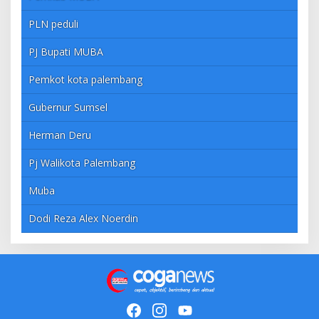
PLN peduli
PJ Bupati MUBA
Pemkot kota palembang
Gubernur Sumsel
Herman Deru
Pj Walikota Palembang
Muba
Dodi Reza Alex Noerdin