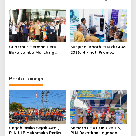
Peralatan dan APD Petugas
Digital melalui Gelegar PLN
secara Rutin
Mobile 2026
Gubernur Herman Deru
Kunjungi Booth PLN di GIIAS
Buka Lomba Marching
2026, Nikmati Promo
Band Piala Kemerdekaan
Tambah Daya 50 Persen
2026: Ajang Asah Mental
dan Kedisiplinan Generasi
Muda
Berita Lainnya
Cegah Risiko Sejak Awal,
Semarak HUT OKU ke-116,
PLN ULP Mukomuko Periksa
PLN Dekatkan Layanan