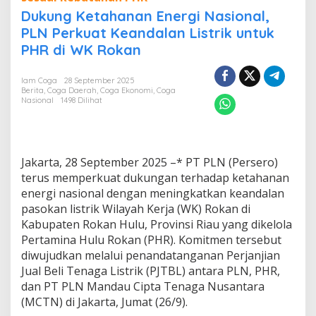
n
Dukung Ketahanan Energi Nasional,
g
PLN Perkuat Keandalan Listrik untuk
K
PHR di WK Rokan
e
t
a
Iam Coga
28 September 2025
h
Berita
,
Coga Daerah
,
Coga Ekonomi
,
Coga
a
Nasional
1498 Dilihat
n
a
n
E
Jakarta, 28 September 2025 –* PT PLN (Persero)
n
e
terus memperkuat dukungan terhadap ketahanan
r
energi nasional dengan meningkatkan keandalan
g
pasokan listrik Wilayah Kerja (WK) Rokan di
i
Kabupaten Rokan Hulu, Provinsi Riau yang dikelola
N
Pertamina Hulu Rokan (PHR). Komitmen tersebut
a
s
diwujudkan melalui penandatanganan Perjanjian
i
Jual Beli Tenaga Listrik (PJTBL) antara PLN, PHR,
o
dan PT PLN Mandau Cipta Tenaga Nusantara
n
(MCTN) di Jakarta, Jumat (26/9).
a
l