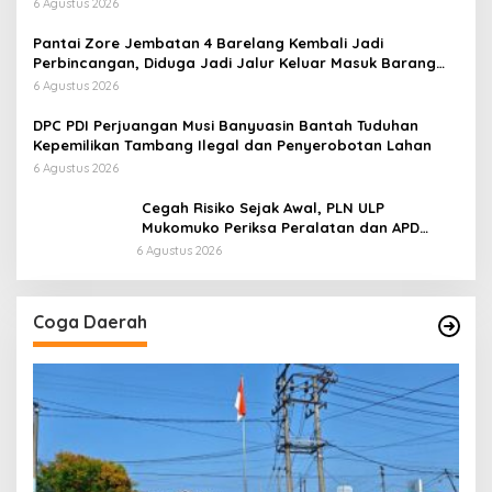
Tidak Benar
6 Agustus 2026
Pantai Zore Jembatan 4 Barelang Kembali Jadi
Perbincangan, Diduga Jadi Jalur Keluar Masuk Barang
Tanpa Dokumen Kepabeanan, Nama Berinisial WL
6 Agustus 2026
Disebut, Bea Cukai Diminta Mengungkap Dugaan Aktivitas
di Kawasan Pesisir
DPC PDI Perjuangan Musi Banyuasin Bantah Tuduhan
Kepemilikan Tambang Ilegal dan Penyerobotan Lahan
6 Agustus 2026
Cegah Risiko Sejak Awal, PLN ULP
Mukomuko Periksa Peralatan dan APD
Petugas secara Rutin
6 Agustus 2026
Coga Daerah