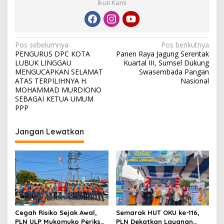
Ikuti Kami
N
Pos sebelumnya
Pos berikutnya
PENGURUS DPC KOTA
Panen Raya Jagung Serentak
a
LUBUK LINGGAU
Kuartal III, Sumsel Dukung
v
MENGUCAPKAN SELAMAT
Swasembada Pangan
ATAS TERPILIHNYA H.
Nasional
i
MOHAMMAD MURDIONO
SEBAGAI KETUA UMUM
g
PPP
a
s
Jangan Lewatkan
i
p
o
s
Cegah Risiko Sejak Awal,
Semarak HUT OKU ke-116,
PLN ULP Mukomuko Periksa
PLN Dekatkan Layanan