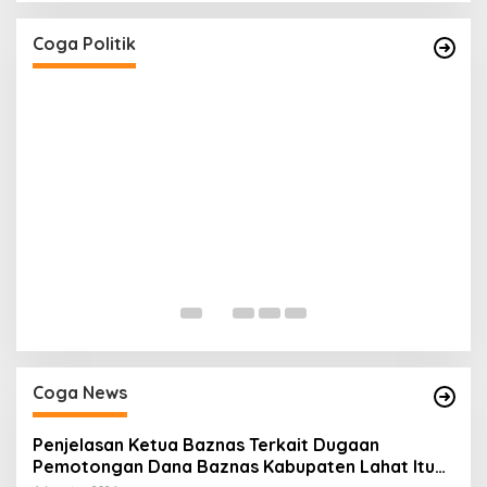
Masyarakat Saat Gelar Reses Tahap II Di
Kelurahan Tanjung Indah
Di Coga Politik
|
20 Juli 2026
Coga Politik
H
P
Di
Coga News
Penjelasan Ketua Baznas Terkait Dugaan
Pemotongan Dana Baznas Kabupaten Lahat Itu