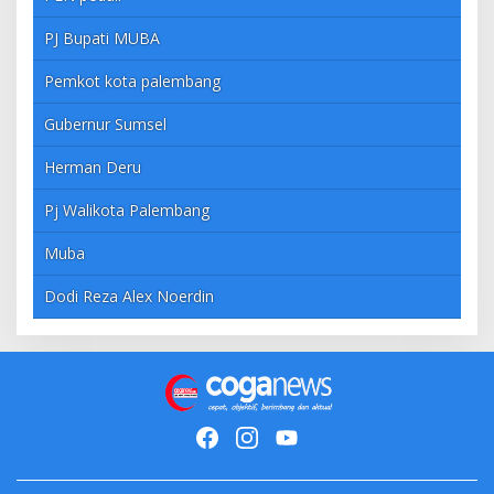
PJ Bupati MUBA
Pemkot kota palembang
Gubernur Sumsel
Herman Deru
Pj Walikota Palembang
Muba
Dodi Reza Alex Noerdin