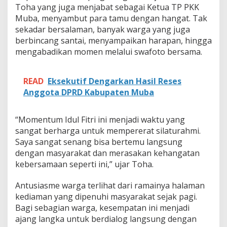
b
Toha yang juga menjabat sebagai Ketua TP PKK
a
Muba, menyambut para tamu dengan hangat. Tak
P
sekadar bersalaman, banyak warga yang juga
e
berbincang santai, menyampaikan harapan, hingga
n
u
mengabadikan momen melalui swafoto bersama.
h
K
e
READ
Eksekutif Dengarkan Hasil Reses
a
Anggota DPRD Kabupaten Muba
k
r
a
“Momentum Idul Fitri ini menjadi waktu yang
b
sangat berharga untuk mempererat silaturahmi.
a
n
Saya sangat senang bisa bertemu langsung
dengan masyarakat dan merasakan kehangatan
kebersamaan seperti ini,” ujar Toha.
Antusiasme warga terlihat dari ramainya halaman
kediaman yang dipenuhi masyarakat sejak pagi.
Bagi sebagian warga, kesempatan ini menjadi
ajang langka untuk berdialog langsung dengan