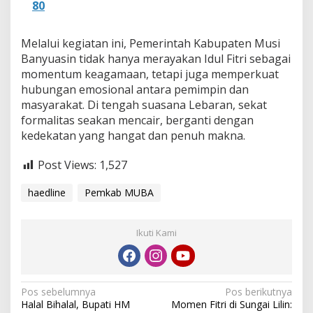
80
Melalui kegiatan ini, Pemerintah Kabupaten Musi
Banyuasin tidak hanya merayakan Idul Fitri sebagai
momentum keagamaan, tetapi juga memperkuat
hubungan emosional antara pemimpin dan
masyarakat. Di tengah suasana Lebaran, sekat
formalitas seakan mencair, berganti dengan
kedekatan yang hangat dan penuh makna.
Post Views:
1,527
haedline
Pemkab MUBA
Ikuti Kami
N
Pos sebelumnya
Pos berikutnya
Halal Bihalal, Bupati HM
Momen Fitri di Sungai Lilin: