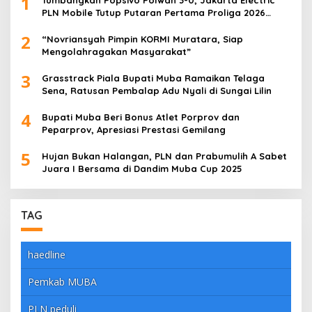
1
PLN Mobile Tutup Putaran Pertama Proliga 2026
dengan Meyakinkan
2
“Novriansyah Pimpin KORMI Muratara, Siap
Mengolahragakan Masyarakat”
3
Grasstrack Piala Bupati Muba Ramaikan Telaga
Sena, Ratusan Pembalap Adu Nyali di Sungai Lilin
4
Bupati Muba Beri Bonus Atlet Porprov dan
Peparprov, Apresiasi Prestasi Gemilang
5
Hujan Bukan Halangan, PLN dan Prabumulih A Sabet
Juara I Bersama di Dandim Muba Cup 2025
TAG
haedline
Pemkab MUBA
PLN peduli