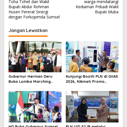
a
Toha Tohet dan Wakil
warga mendatangi
v
Bupati Abdur Rohman
Kediaman Pribadi Wakil
Husen Pererat Sinergi
Bupati Muba
i
dengan Forkopimda Sumsel
g
Jangan Lewatkan
a
s
i
p
o
s
Gubernur Herman Deru
Kunjungi Booth PLN di GIIAS
Buka Lomba Marching
2026, Nikmati Promo
Band Piala Kemerdekaan
Tambah Daya 50 Persen
2026: Ajang Asah Mental
dan Kedisiplinan Generasi
Muda
HD Buka Gubernur Sumsel
PLN UID S2JB melalui