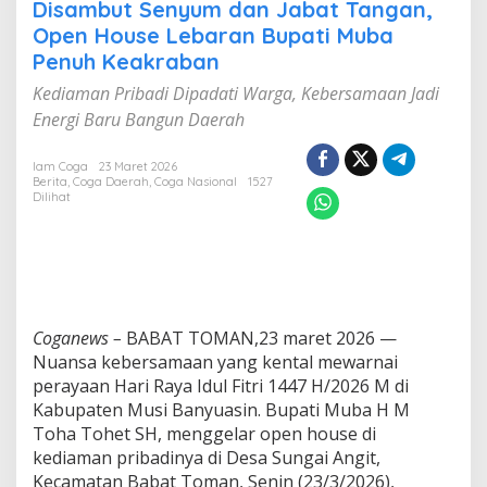
a
Disambut Senyum dan Jabat Tangan,
m
Open House Lebaran Bupati Muba
b
Penuh Keakraban
u
t
Kediaman Pribadi Dipadati Warga, Kebersamaan Jadi
S
Energi Baru Bangun Daerah
e
n
y
Iam Coga
23 Maret 2026
u
Berita
,
Coga Daerah
,
Coga Nasional
1527
m
Dilihat
d
a
n
J
a
b
a
Coganews –
BABAT TOMAN,23 maret 2026 —
t
Nuansa kebersamaan yang kental mewarnai
T
perayaan Hari Raya Idul Fitri 1447 H/2026 M di
a
Kabupaten Musi Banyuasin. Bupati Muba H M
n
Toha Tohet SH, menggelar open house di
g
a
kediaman pribadinya di Desa Sungai Angit,
n
Kecamatan Babat Toman, Senin (23/3/2026),