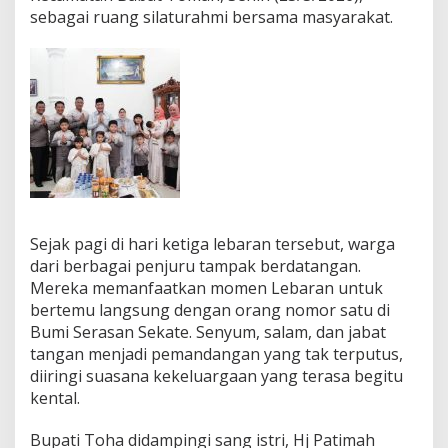
,
sebagai ruang silaturahmi bersama masyarakat.
O
p
e
n
H
o
u
s
e
L
e
b
a
Sejak pagi di hari ketiga lebaran tersebut, warga
r
dari berbagai penjuru tampak berdatangan.
a
Mereka memanfaatkan momen Lebaran untuk
n
bertemu langsung dengan orang nomor satu di
B
u
Bumi Serasan Sekate. Senyum, salam, dan jabat
p
tangan menjadi pemandangan yang tak terputus,
a
diiringi suasana kekeluargaan yang terasa begitu
t
kental.
i
M
u
Bupati Toha didampingi sang istri, Hj Patimah