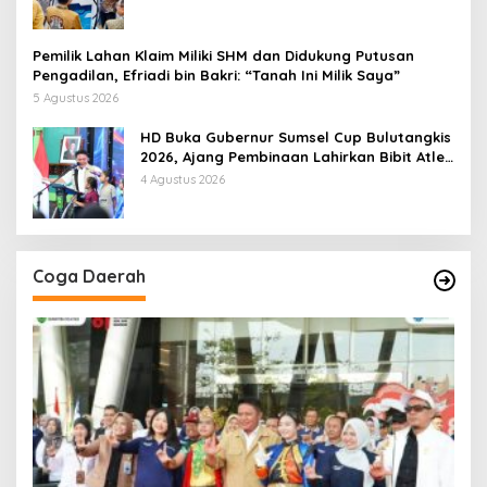
Pemilik Lahan Klaim Miliki SHM dan Didukung Putusan
Pengadilan, Efriadi bin Bakri: “Tanah Ini Milik Saya”
5 Agustus 2026
HD Buka Gubernur Sumsel Cup Bulutangkis
2026, Ajang Pembinaan Lahirkan Bibit Atlet
Baru
4 Agustus 2026
Coga Daerah