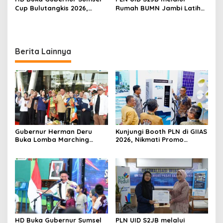
Cup Bulutangkis 2026,
Rumah BUMN Jambi Latih
Ajang Pembinaan Lahirkan
UMKM Optimalkan Website
Bibit Atlet Baru
untuk Pasar Ekspor
Berita Lainnya
Gubernur Herman Deru
Kunjungi Booth PLN di GIIAS
Buka Lomba Marching
2026, Nikmati Promo
Band Piala Kemerdekaan
Tambah Daya 50 Persen
2026: Ajang Asah Mental
dan Kedisiplinan Generasi
Muda
HD Buka Gubernur Sumsel
PLN UID S2JB melalui