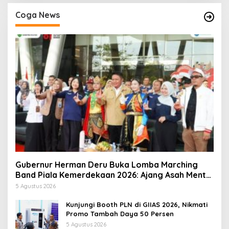
Coga News
Gubernur Herman Deru Buka Lomba Marching
Band Piala Kemerdekaan 2026: Ajang Asah Mental
dan Kedisiplinan Generasi Muda
5 Agustus 2026
Kunjungi Booth PLN di GIIAS 2026, Nikmati
Promo Tambah Daya 50 Persen
5 Agustus 2026