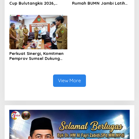
Cup Bulutangkis 2026,
Rumah BUMN Jambi Latih
Ajang Pembinaan Lahirkan
UMKM Optimalkan Website
Bibit Atlet Baru
untuk Pasar Ekspor
Perkuat Sinergi, Komitmen
Pemprov Sumsel Dukung
BNNP Berantas Narkoba
Lebih Optimal
View More