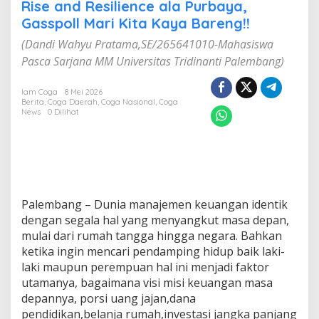
e
Rise and Resilience ala Purbaya,
a
Gasspoll Mari Kita Kaya Bareng!!
n
d
(Dandi Wahyu Pratama,SE/265641010-Mahasiswa
R
Pasca Sarjana MM Universitas Tridinanti Palembang)
e
s
i
Iam Coga
8 Mei 2026
Berita
,
Coga Daerah
,
Coga Nasional
,
Coga
l
News
0 Dilihat
i
e
n
c
e
a
l
Palembang – Dunia manajemen keuangan identik
a
dengan segala hal yang menyangkut masa depan,
P
u
mulai dari rumah tangga hingga negara. Bahkan
r
ketika ingin mencari pendamping hidup baik laki-
b
laki maupun perempuan hal ini menjadi faktor
a
utamanya, bagaimana visi misi keuangan masa
y
a
depannya, porsi uang jajan,dana
,
pendidikan,belanja rumah,investasi jangka panjang