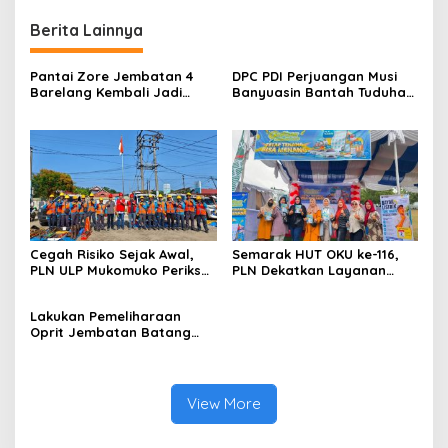
Berita Lainnya
Pantai Zore Jembatan 4
DPC PDI Perjuangan Musi
Barelang Kembali Jadi
Banyuasin Bantah Tuduhan
Perbincangan, Diduga Jadi
Kepemilikan Tambang
Jalur Keluar Masuk Barang
Ilegal dan Penyerobotan
Tanpa Dokumen
Lahan
Kepabeanan, Nama
Berinisial WL Disebut, Bea
Cukai Diminta Mengungkap
Dugaan Aktivitas di
Kawasan Pesisir
Cegah Risiko Sejak Awal,
Semarak HUT OKU ke-116,
PLN ULP Mukomuko Periksa
PLN Dekatkan Layanan
Peralatan dan APD Petugas
Digital melalui Gelegar PLN
secara Rutin
Mobile 2026
Lakukan Pemeliharaan
Oprit Jembatan Batang
Serangan, Hutama Karya
Uji Coba Contraflow di KM
55 Tol Binjai–Langsa
View More