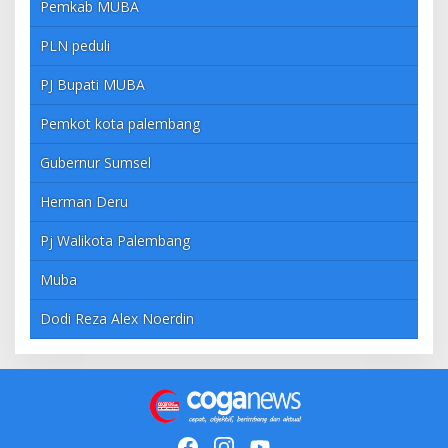
Pemkab MUBA
PLN peduli
PJ Bupati MUBA
Pemkot kota palembang
Gubernur Sumsel
Herman Deru
Pj Walikota Palembang
Muba
Dodi Reza Alex Noerdin