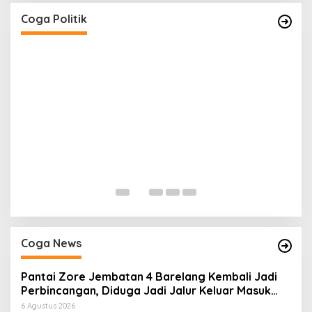
Masyarakat Saat Gelar Reses Tahap II Di
Kelurahan Tanjung Indah
Di Coga Politik
|
20 Juli 2026
Coga Politik
H
P
Di
Coga News
Pantai Zore Jembatan 4 Barelang Kembali Jadi
Perbincangan, Diduga Jadi Jalur Keluar Masuk
Barang Tanpa Dokumen Kepabeanan, Nama
6 Agustus 2026