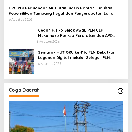
Berinisial WL Disebut, Bea Cukai Diminta
Mengungkap Dugaan Aktivitas di Kawasan Pesisir
DPC PDI Perjuangan Musi Banyuasin Bantah Tuduhan
Kepemilikan Tambang Ilegal dan Penyerobotan Lahan
6 Agustus 2026
Cegah Risiko Sejak Awal, PLN ULP
Mukomuko Periksa Peralatan dan APD
Petugas secara Rutin
6 Agustus 2026
Semarak HUT OKU ke-116, PLN Dekatkan
Layanan Digital melalui Gelegar PLN
Mobile 2026
6 Agustus 2026
Coga Daerah