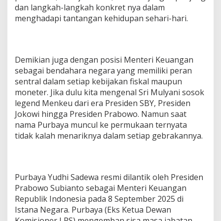
G
dan langkah-langkah konkret nya dalam
a
menghadapi tantangan kehidupan sehari-hari.
s
s
p
o
l
Demikian juga dengan posisi Menteri Keuangan
l
sebagai bendahara negara yang memiliki peran
M
sentral dalam setiap kebijakan fiskal maupun
a
r
moneter. Jika dulu kita mengenal Sri Mulyani sosok
i
legend Menkeu dari era Presiden SBY, Presiden
K
Jokowi hingga Presiden Prabowo. Namun saat
i
nama Purbaya muncul ke permukaan ternyata
t
tidak kalah menariknya dalam setiap gebrakannya.
a
K
a
y
a
Purbaya Yudhi Sadewa resmi dilantik oleh Presiden
B
Prabowo Subianto sebagai Menteri Keuangan
a
r
Republik Indonesia pada 8 September 2025 di
e
Istana Negara. Purbaya (Eks Ketua Dewan
n
Komisioner LPS) mengemban sisa masa jabatan