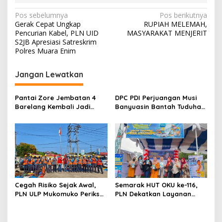
N
Pos sebelumnya
Pos berikutnya
Gerak Cepat Ungkap
RUPIAH MELEMAH,
a
Pencurian Kabel, PLN UID
MASYARAKAT MENJERIT
v
S2JB Apresiasi Satreskrim
Polres Muara Enim
i
g
Jangan Lewatkan
a
s
Pantai Zore Jembatan 4
DPC PDI Perjuangan Musi
Barelang Kembali Jadi
Banyuasin Bantah Tuduhan
i
Perbincangan, Diduga Jadi
Kepemilikan Tambang
p
Jalur Keluar Masuk Barang
Ilegal dan Penyerobotan
Tanpa Dokumen
Lahan
o
Kepabeanan, Nama
Berinisial WL Disebut, Bea
s
Cukai Diminta Mengungkap
Dugaan Aktivitas di
Kawasan Pesisir
Cegah Risiko Sejak Awal,
Semarak HUT OKU ke-116,
PLN ULP Mukomuko Periksa
PLN Dekatkan Layanan
Peralatan dan APD Petugas
Digital melalui Gelegar PLN
secara Rutin
Mobile 2026