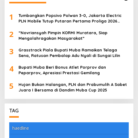
1
Tumbangkan Popsivo Polwan 3-0, Jakarta Electric
PLN Mobile Tutup Putaran Pertama Proliga 2026
dengan Meyakinkan
2
“Novriansyah Pimpin KORMI Muratara, Siap
Mengolahragakan Masyarakat”
3
Grasstrack Piala Bupati Muba Ramaikan Telaga
Sena, Ratusan Pembalap Adu Nyali di Sungai Lilin
4
Bupati Muba Beri Bonus Atlet Porprov dan
Peparprov, Apresiasi Prestasi Gemilang
5
Hujan Bukan Halangan, PLN dan Prabumulih A Sabet
Juara I Bersama di Dandim Muba Cup 2025
TAG
haedline