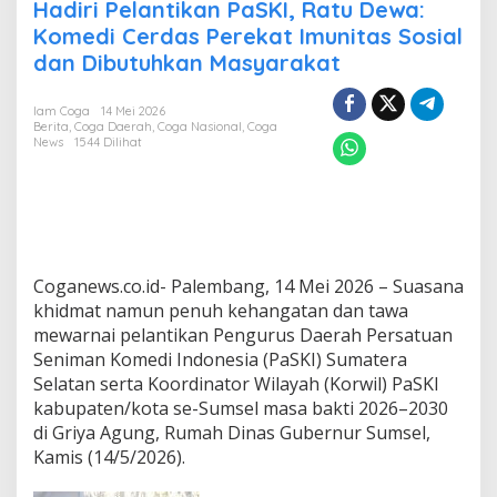
i
Hadiri Pelantikan PaSKI, Ratu Dewa:
r
Komedi Cerdas Perekat Imunitas Sosial
i
dan Dibutuhkan Masyarakat
P
e
l
Iam Coga
14 Mei 2026
a
Berita
,
Coga Daerah
,
Coga Nasional
,
Coga
n
News
1544 Dilihat
t
i
k
a
n
P
a
Coganews.co.id- Palembang, 14 Mei 2026 – Suasana
S
khidmat namun penuh kehangatan dan tawa
K
mewarnai pelantikan Pengurus Daerah Persatuan
I
Seniman Komedi Indonesia (PaSKI) Sumatera
,
Selatan serta Koordinator Wilayah (Korwil) PaSKI
R
a
kabupaten/kota se-Sumsel masa bakti 2026–2030
t
di Griya Agung, Rumah Dinas Gubernur Sumsel,
u
Kamis (14/5/2026).
D
e