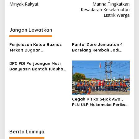
v
Minyak Rakyat
Manna Tingkatkan
Kesadaran Keselamatan
i
Listrik Warga
g
Jangan Lewatkan
a
s
Penjelasan Ketua Baznas
Pantai Zore Jembatan 4
i
Terkait Dugaan
Barelang Kembali Jadi
p
Pemotongan Dana Baznas
Perbincangan, Diduga Jadi
Kabupaten Lahat Itu Tidak
Jalur Keluar Masuk Barang
DPC PDI Perjuangan Musi
o
Benar
Tanpa Dokumen
Banyuasin Bantah Tuduhan
Kepabeanan, Nama
s
Kepemilikan Tambang
Berinisial WL Disebut, Bea
Ilegal dan Penyerobotan
Cukai Diminta Mengungkap
Lahan
Dugaan Aktivitas di
Kawasan Pesisir
Cegah Risiko Sejak Awal,
PLN ULP Mukomuko Periksa
Peralatan dan APD Petugas
secara Rutin
Berita Lainnya