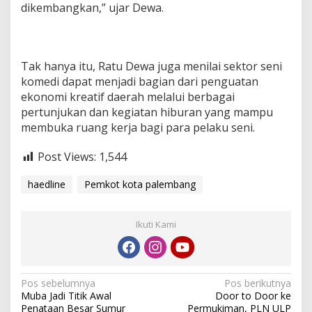
dikembangkan,” ujar Dewa.
Tak hanya itu, Ratu Dewa juga menilai sektor seni
komedi dapat menjadi bagian dari penguatan
ekonomi kreatif daerah melalui berbagai
pertunjukan dan kegiatan hiburan yang mampu
membuka ruang kerja bagi para pelaku seni.
Post Views:
1,544
haedline
Pemkot kota palembang
Ikuti Kami
N
Pos sebelumnya
Pos berikutnya
Muba Jadi Titik Awal
Door to Door ke
a
Penataan Besar Sumur
Permukiman, PLN ULP