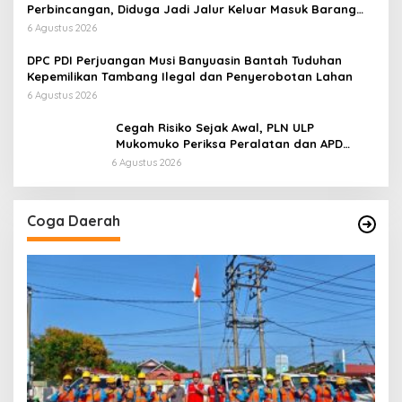
Perbincangan, Diduga Jadi Jalur Keluar Masuk Barang
Tanpa Dokumen Kepabeanan, Nama Berinisial WL
6 Agustus 2026
Disebut, Bea Cukai Diminta Mengungkap Dugaan Aktivitas
di Kawasan Pesisir
DPC PDI Perjuangan Musi Banyuasin Bantah Tuduhan
Kepemilikan Tambang Ilegal dan Penyerobotan Lahan
6 Agustus 2026
Cegah Risiko Sejak Awal, PLN ULP
Mukomuko Periksa Peralatan dan APD
Petugas secara Rutin
6 Agustus 2026
Coga Daerah