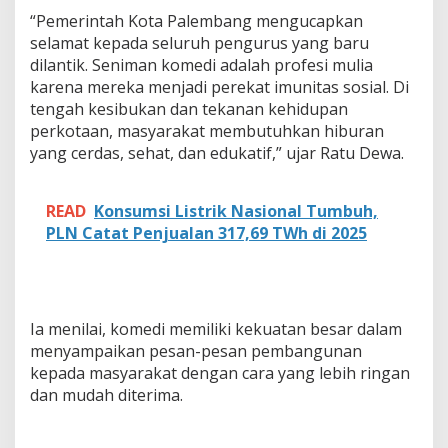
n
“Pemerintah Kota Palembang mengucapkan
i
selamat kepada seluruh pengurus yang baru
t
a
dilantik. Seniman komedi adalah profesi mulia
s
karena mereka menjadi perekat imunitas sosial. Di
S
tengah kesibukan dan tekanan kehidupan
o
perkotaan, masyarakat membutuhkan hiburan
s
i
yang cerdas, sehat, dan edukatif,” ujar Ratu Dewa.
a
l
d
READ
Konsumsi Listrik Nasional Tumbuh,
a
PLN Catat Penjualan 317,69 TWh di 2025
n
D
i
b
u
Ia menilai, komedi memiliki kekuatan besar dalam
t
u
menyampaikan pesan-pesan pembangunan
h
kepada masyarakat dengan cara yang lebih ringan
k
dan mudah diterima.
a
n
M