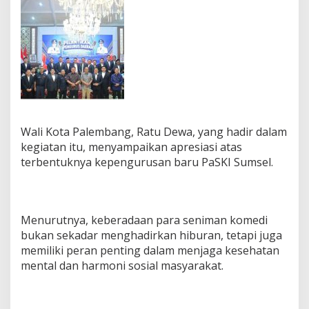
w
a
:
K
o
m
e
d
i
C
e
Wali Kota Palembang, Ratu Dewa, yang hadir dalam
r
kegiatan itu, menyampaikan apresiasi atas
d
terbentuknya kepengurusan baru PaSKI Sumsel.
a
s
P
e
r
Menurutnya, keberadaan para seniman komedi
e
bukan sekadar menghadirkan hiburan, tetapi juga
k
memiliki peran penting dalam menjaga kesehatan
a
t
mental dan harmoni sosial masyarakat.
I
m
u