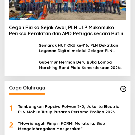
Cegah Risiko Sejak Awal, PLN ULP Mukomuko
Periksa Peralatan dan APD Petugas secara Rutin
Semarak HUT OKU ke-116, PLN Dekatkan
Layanan Digital melalui Gelegar PLN
Mobile 2026
Gubernur Herman Deru Buka Lomba
Marching Band Piala Kemerdekaan 2026:
Ajang Asah Mental dan Kedisiplinan
Generasi Muda
Coga Olahraga
1
Tumbangkan Popsivo Polwan 3-0, Jakarta Electric
PLN Mobile Tutup Putaran Pertama Proliga 2026
dengan Meyakinkan
2
“Novriansyah Pimpin KORMI Muratara, Siap
Mengolahragakan Masyarakat”