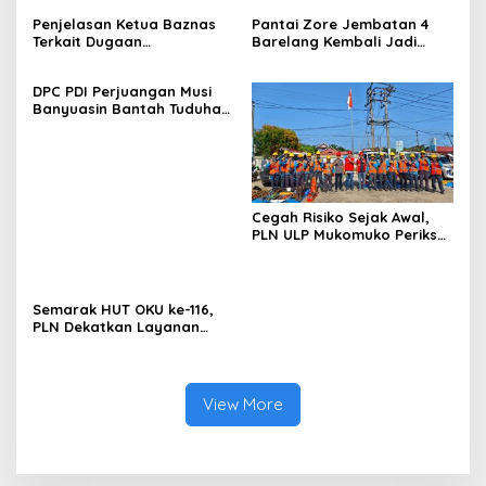
Penjelasan Ketua Baznas
Pantai Zore Jembatan 4
Terkait Dugaan
Barelang Kembali Jadi
Pemotongan Dana Baznas
Perbincangan, Diduga Jadi
Kabupaten Lahat Itu Tidak
Jalur Keluar Masuk Barang
DPC PDI Perjuangan Musi
Benar
Tanpa Dokumen
Banyuasin Bantah Tuduhan
Kepabeanan, Nama
Kepemilikan Tambang
Berinisial WL Disebut, Bea
Ilegal dan Penyerobotan
Cukai Diminta Mengungkap
Lahan
Dugaan Aktivitas di
Kawasan Pesisir
Cegah Risiko Sejak Awal,
PLN ULP Mukomuko Periksa
Peralatan dan APD Petugas
secara Rutin
Semarak HUT OKU ke-116,
PLN Dekatkan Layanan
Digital melalui Gelegar PLN
Mobile 2026
View More