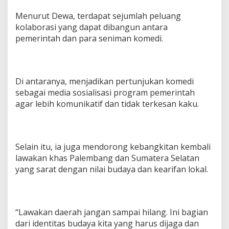
a
s
Menurut Dewa, terdapat sejumlah peluang
y
kolaborasi yang dapat dibangun antara
a
pemerintah dan para seniman komedi.
r
a
k
a
t
Di antaranya, menjadikan pertunjukan komedi
sebagai media sosialisasi program pemerintah
agar lebih komunikatif dan tidak terkesan kaku.
Selain itu, ia juga mendorong kebangkitan kembali
lawakan khas Palembang dan Sumatera Selatan
yang sarat dengan nilai budaya dan kearifan lokal.
“Lawakan daerah jangan sampai hilang. Ini bagian
dari identitas budaya kita yang harus dijaga dan