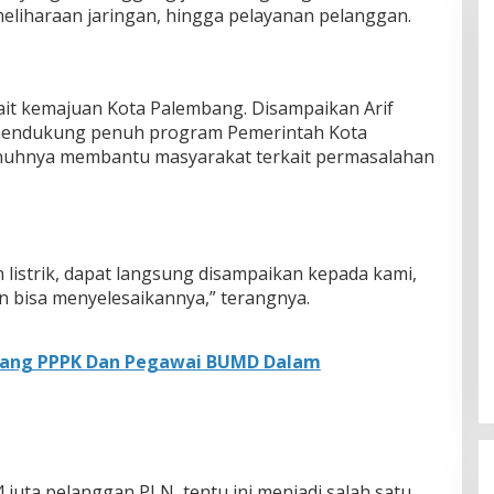
emeliharaan jaringan, hingga pelayanan pelanggan.
it kemajuan Kota Palembang. Disampaikan Arif
mendukung penuh program Pemerintah Kota
nuhnya membantu masyarakat terkait permasalahan
 listrik, dapat langsung disampaikan kepada kami,
n bisa menyelesaikannya,” terangnya.
lang PPPK Dan Pegawai BUMD Dalam
 juta pelanggan PLN, tentu ini menjadi salah satu