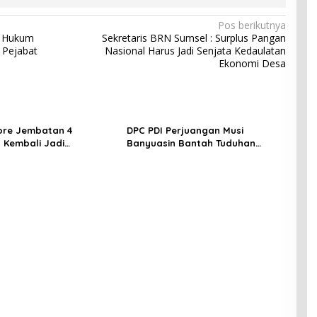
Pos berikutnya
n Hukum
Sekretaris BRN Sumsel : Surplus Pangan
3 Pejabat
Nasional Harus Jadi Senjata Kedaulatan
Ekonomi Desa
ore Jembatan 4
DPC PDI Perjuangan Musi
 Kembali Jadi
Banyuasin Bantah Tuduhan
ngan, Diduga Jadi Jalur
Kepemilikan Tambang Ilegal dan
asuk Barang Tanpa
Penyerobotan Lahan
 Kepabeanan, Nama
l WL Disebut, Bea Cukai
 Mengungkap Dugaan
 di Kawasan Pesisir