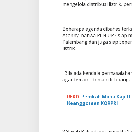
J
mengelola distribusi listrik, p
a
r
i
n
g
Beberapa agenda dibahas terka
a
Azanny, bahwa PLN UP3 siap 
n
Palembang dan juga siap sepe
B
listrik.
a
r
u
“Bila ada kendala permasalahan
agar teman – teman di lapanga
READ
Pemkab Muba Kaji U
Keanggotaan KORPRI
Wilayah Palembang memiliki 1,4