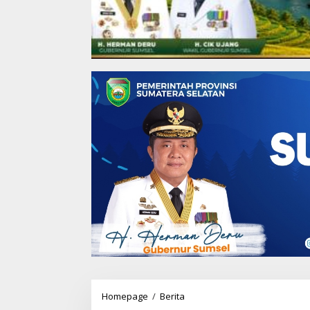
Homepage
/
Berita
P
e