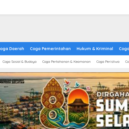
oga Daerah
Coga Pemerintahan
Hukum & Kriminal
Coga
Coga Sosial & Budaya
Coga Pertahanan & Keamanan
Coga Peristiwa
Co