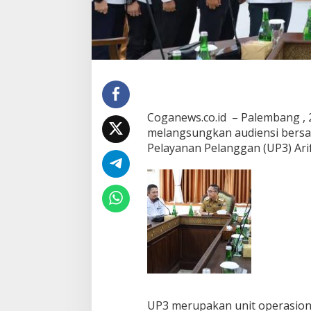
u
a
t
S
i
n
e
r
g
Coganews.co.id – Palembang , 
i
melangsungkan audiensi bersa
A
Pelayanan Pelanggan (UP3) Arif
t
a
s
i
P
e
r
s
o
a
l
a
n
UP3 merupakan unit operasion