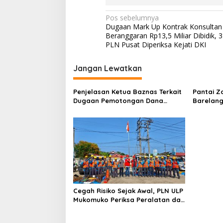
N
Pos sebelumnya
Dugaan Mark Up Kontrak Konsulta
a
Beranggaran Rp13,5 Miliar Dibidik, 
v
PLN Pusat Diperiksa Kejati DKI
i
Jangan Lewatkan
g
a
Penjelasan Ketua Baznas Terkait
Pantai Z
s
Dugaan Pemotongan Dana
Barelang
Baznas Kabupaten Lahat Itu
Perbinca
i
Tidak Benar
Keluar M
p
Dokumen
Berinisia
o
Diminta
Aktivitas
s
Cegah Risiko Sejak Awal, PLN ULP
Mukomuko Periksa Peralatan dan
APD Petugas secara Rutin