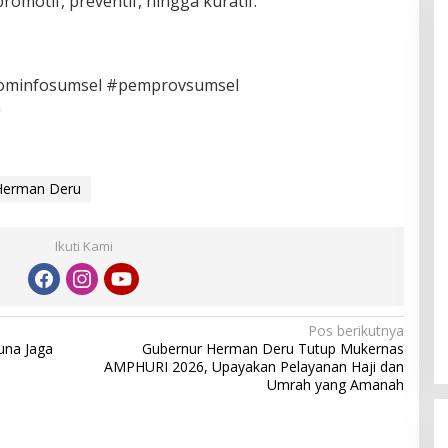
omotif, preventif, hingga kuratif.
kominfosumsel #pemprovsumsel
a
Herman Deru
Ikuti Kami
Pos berikutnya
una Jaga
Gubernur Herman Deru Tutup Mukernas
AMPHURI 2026, Upayakan Pelayanan Haji dan
Umrah yang Amanah