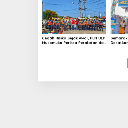
Berinisia
Diminta
Aktivitas
Cegah Risiko Sejak Awal, PLN ULP
Semarak 
Mukomuko Periksa Peralatan dan
Dekatkan
APD Petugas secara Rutin
Gelegar 