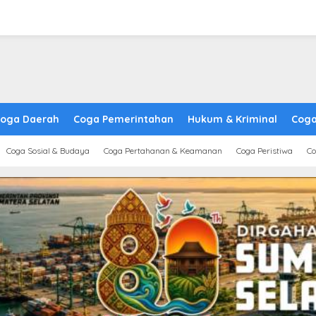
oga Daerah
Coga Pemerintahan
Hukum & Kriminal
Coga
Coga Sosial & Budaya
Coga Pertahanan & Keamanan
Coga Peristiwa
Co