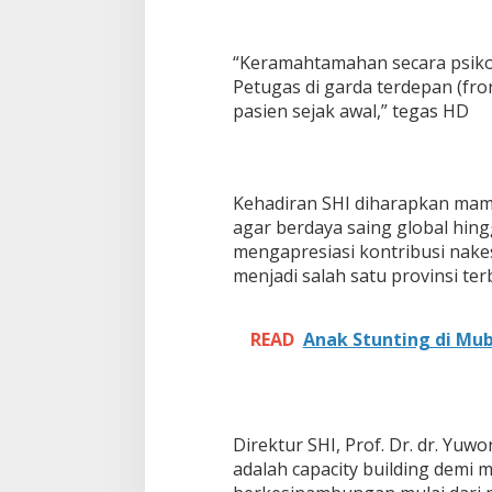
l
i
a
“Keramahtamahan secara psiko
n
Petugas di garda terdepan (fr
N
pasien sejak awal,” tegas HD
a
k
e
s
H
Kehadiran SHI diharapkan mam
a
agar berdaya saing global hin
r
mengapresiasi kontribusi nake
u
menjadi salah satu provinsi te
s
D
i
i
READ
Anak Stunting di Mu
m
b
a
n
g
Direktur SHI, Prof. Dr. dr. Yu
i
adalah capacity building demi
K