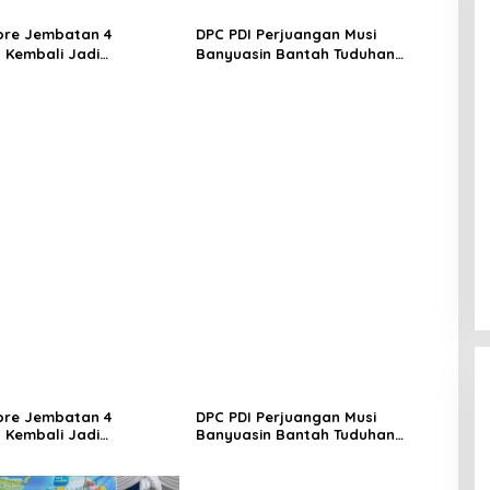
ore Jembatan 4
DPC PDI Perjuangan Musi
 Kembali Jadi
Banyuasin Bantah Tuduhan
ngan, Diduga Jadi Jalur
Kepemilikan Tambang Ilegal dan
asuk Barang Tanpa
Penyerobotan Lahan
 Kepabeanan, Nama
l WL Disebut, Bea Cukai
 Mengungkap Dugaan
 di Kawasan Pesisir
ore Jembatan 4
DPC PDI Perjuangan Musi
 Kembali Jadi
Banyuasin Bantah Tuduhan
ngan, Diduga Jadi Jalur
Kepemilikan Tambang Ilegal dan
asuk Barang Tanpa
Penyerobotan Lahan
 Kepabeanan, Nama