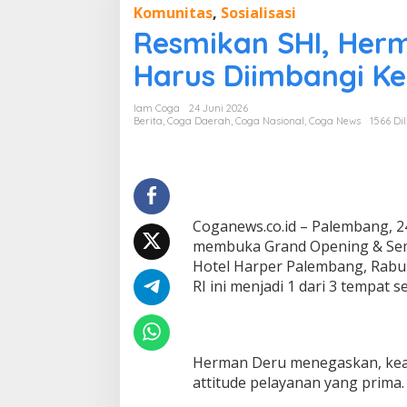
Komunitas
,
Sosialisasi
s
m
Resmikan SHI, Herm
i
k
Harus Diimbangi 
a
n
Iam Coga
24 Juni 2026
S
Berita
,
Coga Daerah
,
Coga Nasional
,
Coga News
1566 Dil
H
I
,
H
e
r
Coganews.co.id – Palembang, 2
m
a
membuka Grand Opening & Semina
n
Hotel Harper Palembang, Rabu 
D
RI ini menjadi 1 dari 3 tempat 
e
r
u
:
K
Herman Deru menegaskan, keah
e
attitude pelayanan yang prima.
a
h