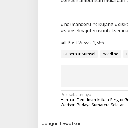
berkesinambungan mulai dari pr
e
r
a
m
a
#hermanderu #cikujang #dis
h
#sumselmajuterusuntuksemu
t
a
m
Post Views:
1,566
a
h
Gubernur Sumsel
haedline
a
n
N
Pos sebelumnya
Herman Deru Instruksikan Pergub G
a
Warisan Budaya Sumatera Selatan
v
i
Jangan Lewatkan
g