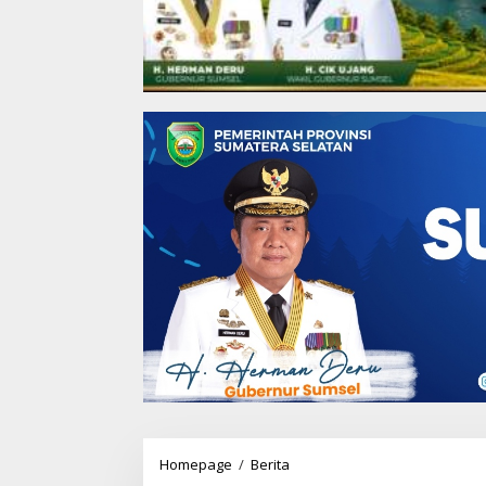
Homepage
/
Berita
R
e