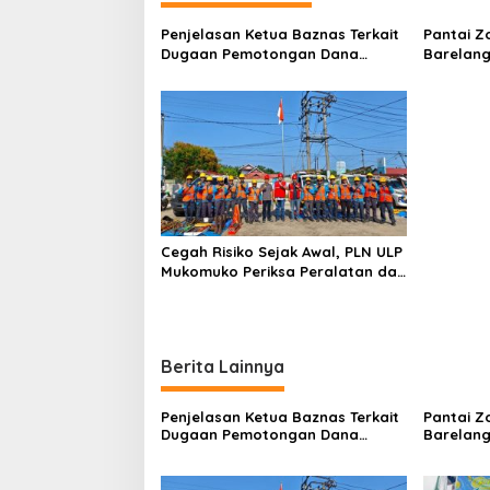
a
Penjelasan Ketua Baznas Terkait
Pantai Z
s
Dugaan Pemotongan Dana
Barelang
Baznas Kabupaten Lahat Itu
Perbinca
i
Tidak Benar
Keluar M
p
Dokumen
Berinisia
o
Diminta
Aktivitas
s
Cegah Risiko Sejak Awal, PLN ULP
Mukomuko Periksa Peralatan dan
APD Petugas secara Rutin
Berita Lainnya
Penjelasan Ketua Baznas Terkait
Pantai Z
Dugaan Pemotongan Dana
Barelang
Baznas Kabupaten Lahat Itu
Perbinca
Tidak Benar
Keluar M
Dokumen