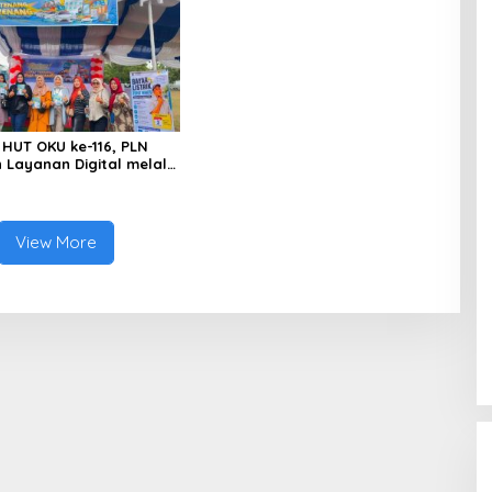
l WL Disebut, Bea Cukai
 Mengungkap Dugaan
 di Kawasan Pesisir
HUT OKU ke-116, PLN
 Layanan Digital melalui
PLN Mobile 2026
View More