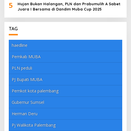
5
Hujan Bukan Halangan, PLN dan Prabumulih A Sabet
Juara I Bersama di Dandim Muba Cup 2025
TAG
haedline
Pemkab MUBA
PLN peduli
PJ Bupati MUBA
Pemkot kota palembang
Gubernur Sumsel
Herman Deru
Pj Walikota Palembang