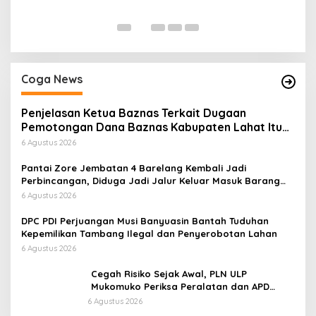
Di
Coga News
Penjelasan Ketua Baznas Terkait Dugaan
Pemotongan Dana Baznas Kabupaten Lahat Itu
Tidak Benar
6 Agustus 2026
Pantai Zore Jembatan 4 Barelang Kembali Jadi
Perbincangan, Diduga Jadi Jalur Keluar Masuk Barang
Tanpa Dokumen Kepabeanan, Nama Berinisial WL
6 Agustus 2026
Disebut, Bea Cukai Diminta Mengungkap Dugaan Aktivitas
di Kawasan Pesisir
DPC PDI Perjuangan Musi Banyuasin Bantah Tuduhan
Kepemilikan Tambang Ilegal dan Penyerobotan Lahan
6 Agustus 2026
Cegah Risiko Sejak Awal, PLN ULP
Mukomuko Periksa Peralatan dan APD
Petugas secara Rutin
6 Agustus 2026