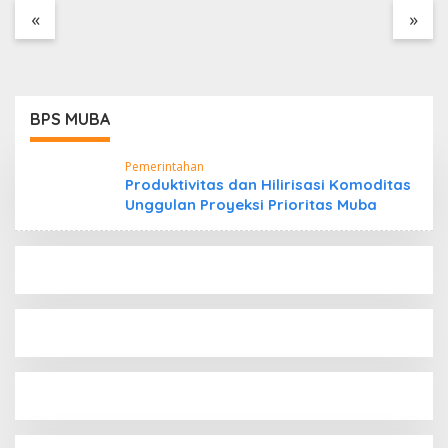
Tanpa Dokumen
«
»
Kepabeanan, Nama
Berinisial WL Disebut,
Bea Cukai Diminta
Mengungkap Dugaan
Aktivitas di Kawasan
BPS MUBA
Pesisir
Pemerintahan
Produktivitas dan Hilirisasi Komoditas
Unggulan Proyeksi Prioritas Muba