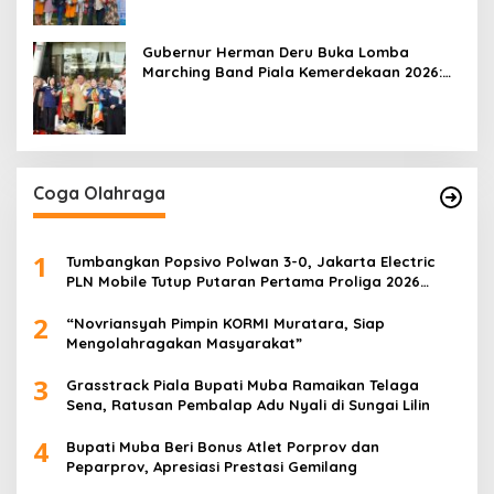
Gubernur Herman Deru Buka Lomba
Marching Band Piala Kemerdekaan 2026:
Ajang Asah Mental dan Kedisiplinan
Generasi Muda
Coga Olahraga
1
Tumbangkan Popsivo Polwan 3-0, Jakarta Electric
PLN Mobile Tutup Putaran Pertama Proliga 2026
dengan Meyakinkan
2
“Novriansyah Pimpin KORMI Muratara, Siap
Mengolahragakan Masyarakat”
3
Grasstrack Piala Bupati Muba Ramaikan Telaga
Sena, Ratusan Pembalap Adu Nyali di Sungai Lilin
4
Bupati Muba Beri Bonus Atlet Porprov dan
Peparprov, Apresiasi Prestasi Gemilang