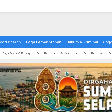
oga Daerah
Coga Pemerintahan
Hukum & Kriminal
Coga
Coga Sosial & Budaya
Coga Pertahanan & Keamanan
Coga Peristiwa
Co