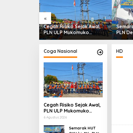
Penyerobotan
«
Cegah Risiko Sejak Awal,
Semara
PLN ULP Mukomuko
PLN De
Periksa Peralatan dan APD
Digital
Petugas secara Rutin
Mobile
Coga Nasional
HD
Cegah Risiko Sejak Awal,
PLN ULP Mukomuko
Periksa Peralatan dan
6 Agustus 2026
APD Petugas secara
Rutin
Semarak HUT