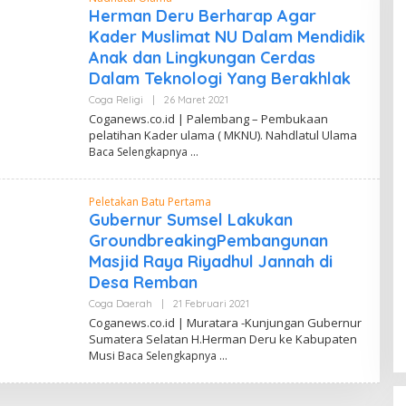
W
Herman Deru Berharap Agar
A
Kader Muslimat NU Dalam Mendidik
H
Y
Anak dan Lingkungan Cerdas
U
Dalam Teknologi Yang Berakhlak
Coga Religi
|
26 Maret 2021
O
L
Coganews.co.id | Palembang – Pembukaan
E
pelatihan Kader ulama ( MKNU). Nahdlatul Ulama
H
Baca Selengkapnya
D
A
N
D
Peletakan Batu Pertama
I
W
Gubernur Sumsel Lakukan
A
GroundbreakingPembangunan
H
Y
Masjid Raya Riyadhul Jannah di
U
Desa Remban
Coga Daerah
|
21 Februari 2021
O
L
Coganews.co.id | Muratara -Kunjungan Gubernur
E
Sumatera Selatan H.Herman Deru ke Kabupaten
H
Musi
Baca Selengkapnya
D
A
N
D
I