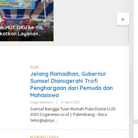
Uji Coba Contraflow di KM
55 Tol Binjai–Langsa
»
k HUT OKU ke-116,
G
katkan Layanan
B
 melalui Gelegar PLN
B
 2026
2
d
M
TOP!
Jelang Ramadhan, Gubernur
Sumsel Dianugerahi Trofi
Penghargaan dari Pemuda dan
Mahasiswa
Coga Ekonomi
|
12 April 2021
O
L
Sumsel Bangga Tuan Rumah Piala Dunia U-20
E
2023 Coganews.co.id | Palembang –
Baca
H
D
Selengkapnya
A
N
D
Nadhatul Ulama
I