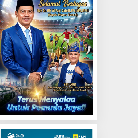
ubernur Herman Deru
Kunjungi Booth PLN di GIIAS
uka Lomba Marching
2026, Nikmati Promo
and Piala Kemerdekaan
Tambah Daya 50 Persen
026: Ajang Asah Mental
an Kedisiplinan Generasi
uda