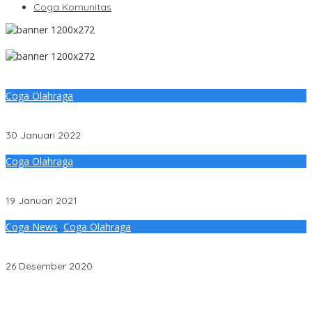
Coga Komunitas
Coga Olahraga
Senam Jantung Hingga Konsultasi Kesehatan Ala Klub Sehati
Muba
30 Januari 2022
Coga Olahraga
PBFI Butuh Dukungan dan Sentuhan Kemenpora Hadapi SEA
Games Hanoi 2021
19 Januari 2021
Coga News
,
Coga Olahraga
Penuh Kehangatan, FKPPI Sumatera Selatan Adakan Joging dan
Silaturahmi Temu Kangen
26 Desember 2020
Penjelasan Ketua Baznas Terkait Dugaan Pemotongan Dana
Baznas Kabupaten Lahat Itu Tidak Benar
Pantai Zore Jembatan 4 Barelang Kembali Jadi Perbincangan,