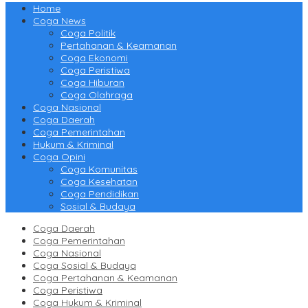
Home
Coga News
Coga Politik
Pertahanan & Keamanan
Coga Ekonomi
Coga Peristiwa
Coga Hiburan
Coga Olahraga
Coga Nasional
Coga Daerah
Coga Pemerintahan
Hukum & Kriminal
Coga Opini
Coga Komunitas
Coga Kesehatan
Coga Pendidikan
Sosial & Budaya
Coga Daerah
Coga Pemerintahan
Coga Nasional
Coga Sosial & Budaya
Coga Pertahanan & Keamanan
Coga Peristiwa
Coga Hukum & Kriminal