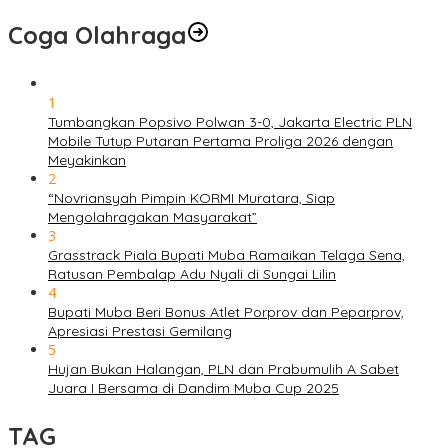
Coga Olahraga
1
Tumbangkan Popsivo Polwan 3-0, Jakarta Electric PLN
Mobile Tutup Putaran Pertama Proliga 2026 dengan
Meyakinkan
2
“Novriansyah Pimpin KORMI Muratara, Siap
Mengolahragakan Masyarakat”
3
Grasstrack Piala Bupati Muba Ramaikan Telaga Sena,
Ratusan Pembalap Adu Nyali di Sungai Lilin
4
Bupati Muba Beri Bonus Atlet Porprov dan Peparprov,
Apresiasi Prestasi Gemilang
5
Hujan Bukan Halangan, PLN dan Prabumulih A Sabet
Juara I Bersama di Dandim Muba Cup 2025
TAG