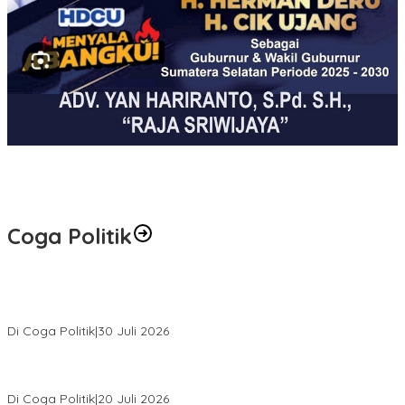
Coga Politik
Relawan Rasyid Rajasa Muratara Resmi Dilantik, Siap Perkuat
Pengabdian Bantu Rakyat.
Di Coga Politik
|
30 Juli 2026
Hendri Akan Perjuangkan Semua Aspirasi Dari Masyarakat Saat
Gelar Reses Tahap II Di Kelurahan Tanjung Indah
Di Coga Politik
|
20 Juli 2026