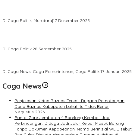
H. Devi Suhartoni Dipercaya Menakhodai DPD PDI Perjuangan
Sumsel Periode 2025–2030
Di Coga Politik, Muratara
|
17 Desember 2025
PENGURUS DPC KOTA LUBUK LINGGAU MENGUCAPKAN
SELAMAT ATAS TERPILIHNYA H. MOHAMMAD MURDIONO SEBAGAI
KETUA UMUM PPP
Di Coga Politik
|
28 September 2025
Paripurna DPRD Muratara Tetapkan Devi-Yudi Bupati dan Wakil
Bupati Terpilih Hasil Pilkada 2024
Di Coga News, Coga Pemerintahan, Coga Politik
|
17 Januari 2025
Coga News
Penjelasan Ketua Baznas Terkait Dugaan Pemotongan
Dana Baznas Kabupaten Lahat Itu Tidak Benar
6 Agustus 2026
Pantai Zore Jembatan 4 Barelang Kembali Jadi
Perbincangan, Diduga Jadi Jalur Keluar Masuk Barang
Tanpa Dokumen Kepabeanan, Nama Berinisial WL Disebut,
Bea Cukai Diminta Mengungkap Dugaan Aktivitas di