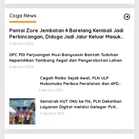
Coga News
Pantai Zore Jembatan 4 Barelang Kembali Jadi
Perbincangan, Diduga Jadi Jalur Keluar Masuk
Barang Tanpa Dokumen Kepabeanan, Nama
6 Agustus 2026
Berinisial WL Disebut, Bea Cukai Diminta
Mengungkap Dugaan Aktivitas di Kawasan Pesisir
DPC PDI Perjuangan Musi Banyuasin Bantah Tuduhan
Kepemilikan Tambang Ilegal dan Penyerobotan Lahan
6 Agustus 2026
Cegah Risiko Sejak Awal, PLN ULP
Mukomuko Periksa Peralatan dan APD
Petugas secara Rutin
6 Agustus 2026
Semarak HUT OKU ke-116, PLN Dekatkan
Layanan Digital melalui Gelegar PLN
Mobile 2026
6 Agustus 2026