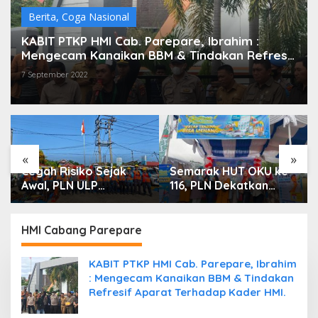
Berita
,
Coga Nasional
KABIT PTKP HMI Cab. Parepare, Ibrahim :
Mengecam Kanaikan BBM & Tindakan Refresif
Aparat Terhadap Kader HMI.
7 September 2022
«
»
Cegah Risiko Sejak
Semarak HUT OKU ke-
Awal, PLN ULP
116, PLN Dekatkan
Mukomuko Periksa
Layanan Digital
Peralatan dan APD
melalui Gelegar PLN
Petugas secara Rutin
Mobile 2026
HMI Cabang Parepare
KABIT PTKP HMI Cab. Parepare, Ibrahim
: Mengecam Kanaikan BBM & Tindakan
Refresif Aparat Terhadap Kader HMI.