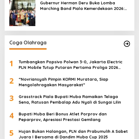
Gubernur Herman Deru Buka Lomba
Marching Band Piala Kemerdekaan 2026:
Ajang Asah Mental dan Kedisiplinan
Generasi Muda
Coga Olahraga
1
Tumbangkan Popsivo Polwan 3-0, Jakarta Electric
PLN Mobile Tutup Putaran Pertama Proliga 2026
dengan Meyakinkan
2
“Novriansyah Pimpin KORMI Muratara, Siap
Mengolahragakan Masyarakat”
3
Grasstrack Piala Bupati Muba Ramaikan Telaga
Sena, Ratusan Pembalap Adu Nyali di Sungai Lilin
4
Bupati Muba Beri Bonus Atlet Porprov dan
Peparprov, Apresiasi Prestasi Gemilang
5
Hujan Bukan Halangan, PLN dan Prabumulih A Sabet
Juara I Bersama di Dandim Muba Cup 2025