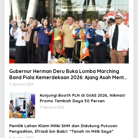
Gubernur Herman Deru Buka Lomba Marching
Band Piala Kemerdekaan 2026: Ajang Asah Mental
dan Kedisiplinan Generasi Muda
5 Agustus 2026
Kunjungi Booth PLN di GIIAS 2026, Nikmati
Promo Tambah Daya 50 Persen
5 Agustus 2026
Pemilik Lahan Klaim Miliki SHM dan Didukung Putusan
Pengadilan, Efriadi bin Bakri: “Tanah Ini Milik Saya”
5 Agustus 2026