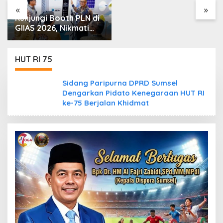
Saya”
«
»
Kunjungi Booth PLN di
GIIAS 2026, Nikmati
Promo Tambah Daya
50 Persen
HUT RI 75
Sidang Paripurna DPRD Sumsel
Dengarkan Pidato Kenegaraan HUT RI
ke-75 Berjalan Khidmat