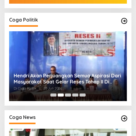
Coga Politik
Hendri Akan Perjuangkan Semua Aspirasi Dari
H
Masyarakat Saat Gelar Reses Tahap II Di
P
Kelurahan Tanjung Indah
Di Coga Politik
|
20 Juli 2026
Di
Coga News