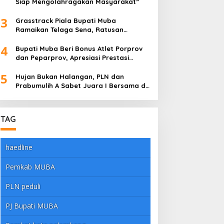
Siap Mengolahragakan Masyarakat”
3
Grasstrack Piala Bupati Muba
Ramaikan Telaga Sena, Ratusan
Pembalap Adu Nyali di Sungai Lilin
4
Bupati Muba Beri Bonus Atlet Porprov
dan Peparprov, Apresiasi Prestasi
Gemilang
5
Hujan Bukan Halangan, PLN dan
Prabumulih A Sabet Juara I Bersama di
Dandim Muba Cup 2025
TAG
haedline
Pemkab MUBA
PLN peduli
PJ Bupati MUBA