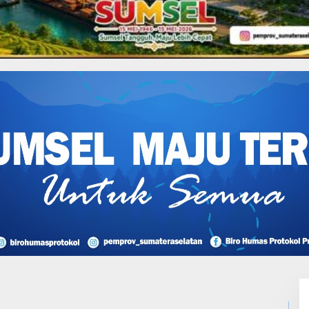
,
Coga Pemerintahan
nta Masyarakat Patuhi
 di Vaksin, dan Rapid Test.
I Perjuangan Musi
sin Bantah Tuduhan
likan Tambang