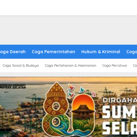
oga Daerah
Coga Pemerintahan
Hukum & Kriminal
Coga
Coga Sosial & Budaya
Coga Pertahanan & Keamanan
Coga Peristiwa
Co