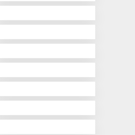
Uji Coba Contraflow di KM
55 Tol Binjai–Langsa
emarak HUT OKU ke-116,
LN Dekatkan Layanan
igital melalui Gelegar PLN
obile 2026