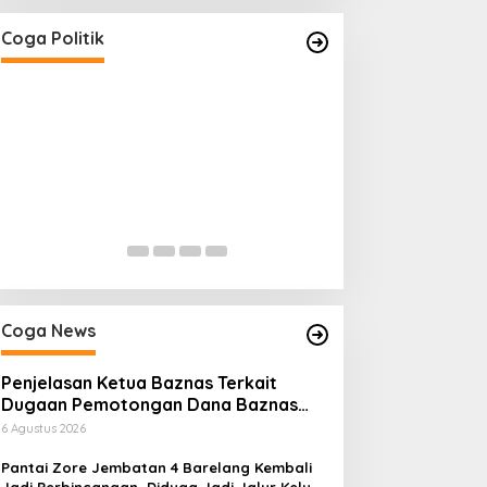
Coga Politik
Hendri Akan Perjuangkan Semua
H. Devi Suharton
Aspirasi Dari Masyarakat Saat
Menakhodai DPD
Gelar Reses Tahap II Di Kelurahan
Sumsel Periode
Di Coga Politik
|
20 Juli 2026
Di Coga Politik, Muratara
Tanjung Indah
Coga News
Penjelasan Ketua Baznas Terkait
Dugaan Pemotongan Dana Baznas
Kabupaten Lahat Itu Tidak Benar
6 Agustus 2026
Pantai Zore Jembatan 4 Barelang Kembali