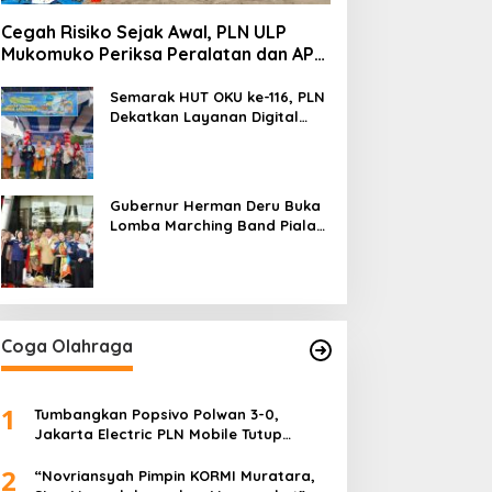
Cegah Risiko Sejak Awal, PLN ULP
Mukomuko Periksa Peralatan dan APD
Petugas secara Rutin
Semarak HUT OKU ke-116, PLN
Dekatkan Layanan Digital
melalui Gelegar PLN Mobile
2026
Gubernur Herman Deru Buka
Lomba Marching Band Piala
Kemerdekaan 2026: Ajang
Asah Mental dan Kedisiplinan
Generasi Muda
Coga Olahraga
1
Tumbangkan Popsivo Polwan 3-0,
Jakarta Electric PLN Mobile Tutup
Putaran Pertama Proliga 2026 dengan
2
Meyakinkan
“Novriansyah Pimpin KORMI Muratara,