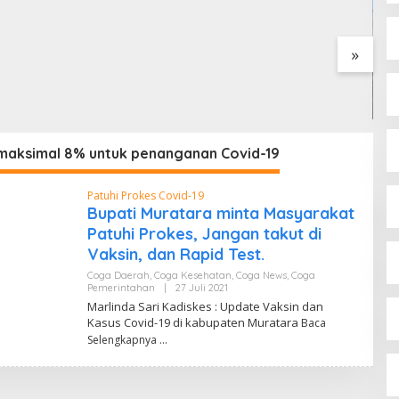
 dan Penyerobotan
»
Cegah Risiko Sejak Awal,
S
PLN ULP Mukomuko
P
Periksa Peralatan dan APD
D
Petugas secara Rutin
M
maksimal 8% untuk penanganan Covid-19
Patuhi Prokes Covid-19
Bupati Muratara minta Masyarakat
Patuhi Prokes, Jangan takut di
Vaksin, dan Rapid Test.
Coga Daerah
,
Coga Kesehatan
,
Coga News
,
Coga
Pemerintahan
|
27 Juli 2021
O
L
Marlinda Sari Kadiskes : Update Vaksin dan
E
Kasus Covid-19 di kabupaten Muratara
Baca
H
A
Selengkapnya
A
N
M
Relawan Rasyid Rajasa Muratara
A