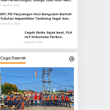
Jadi Perbincangan, Diduga Jadi Jalur Keluar
Masuk Barang Tanpa Dokumen Kepabeanan,
6 Agustus 2026
Nama Berinisial WL Disebut, Bea Cukai
Diminta Mengungkap Dugaan Aktivitas di
DPC PDI Perjuangan Musi Banyuasin Bantah
Kawasan Pesisir
Tuduhan Kepemilikan Tambang Ilegal dan
Penyerobotan Lahan
6 Agustus 2026
Cegah Risiko Sejak Awal, PLN
ULP Mukomuko Periksa
Peralatan dan APD Petugas
6 Agustus 2026
secara Rutin
Coga Daerah