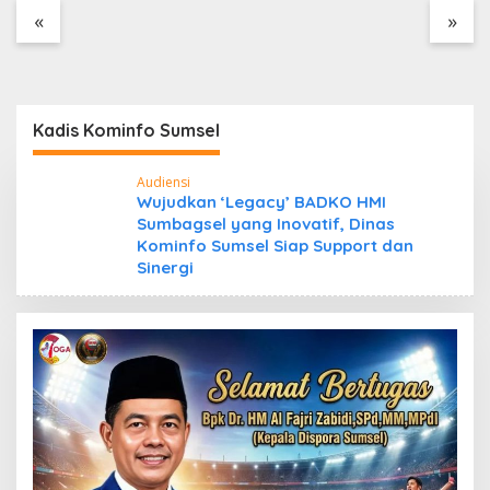
Tanpa Dokumen
«
»
Kepabeanan, Nama
Berinisial WL Disebut,
Bea Cukai Diminta
Mengungkap Dugaan
Aktivitas di Kawasan
Kadis Kominfo Sumsel
Pesisir
Audiensi
Wujudkan ‘Legacy’ BADKO HMI
Sumbagsel yang Inovatif, Dinas
Kominfo Sumsel Siap Support dan
Sinergi