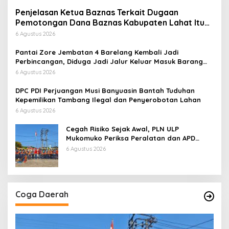
Penjelasan Ketua Baznas Terkait Dugaan
Pemotongan Dana Baznas Kabupaten Lahat Itu
Tidak Benar
6 Agustus 2026
Pantai Zore Jembatan 4 Barelang Kembali Jadi
Perbincangan, Diduga Jadi Jalur Keluar Masuk Barang
Tanpa Dokumen Kepabeanan, Nama Berinisial WL
6 Agustus 2026
Disebut, Bea Cukai Diminta Mengungkap Dugaan Aktivitas
di Kawasan Pesisir
DPC PDI Perjuangan Musi Banyuasin Bantah Tuduhan
Kepemilikan Tambang Ilegal dan Penyerobotan Lahan
6 Agustus 2026
Cegah Risiko Sejak Awal, PLN ULP
Mukomuko Periksa Peralatan dan APD
Petugas secara Rutin
6 Agustus 2026
Coga Daerah