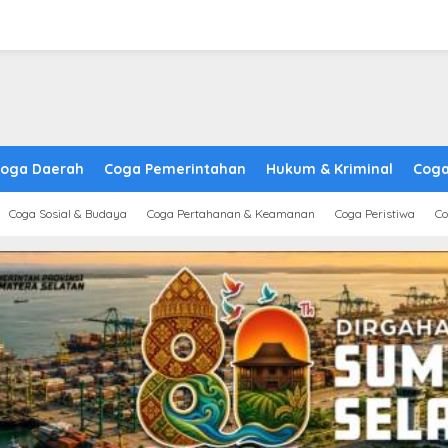
oga Daerah
Coga Pemerintahan
Hukum & Kriminal
Coga
Coga Sosial & Budaya
Coga Pertahanan & Keamanan
Coga Peristiwa
Co