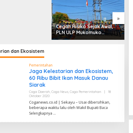
 dan Penyerobotan
»
Cegah Risiko Sejak Awal,
S
PLN ULP Mukomuko
P
Periksa Peralatan dan APD
D
Petugas secara Rutin
M
arian dan Ekosistem
Pemerintahan
Jaga Kelestarian dan Ekosistem,
60 Ribu Bibit Ikan Masuk Danau
Siarak
Coga Daerah
,
Coga News
,
Coga Pemerintahan
|
18
Oktober 2020
O
L
Coganews.co.id | Sekayu – Usai dibersihkan,
E
beberapa waktu lalu oleh Wakil Bupati
Baca
H
Z
Selengkapnya
U
M
A
R