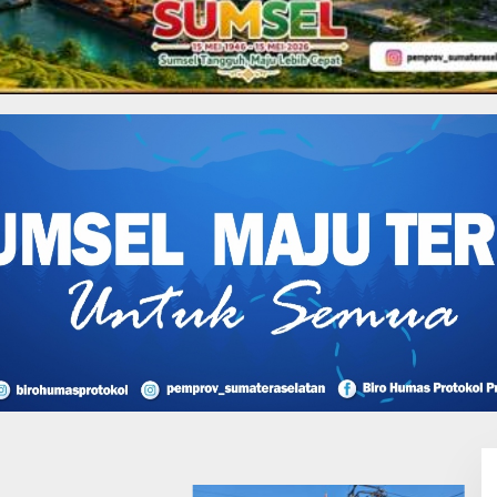
an
 Ekosistem, 60 Ribu Bibit
iarak
I Perjuangan Musi
sin Bantah Tuduhan
likan Tambang