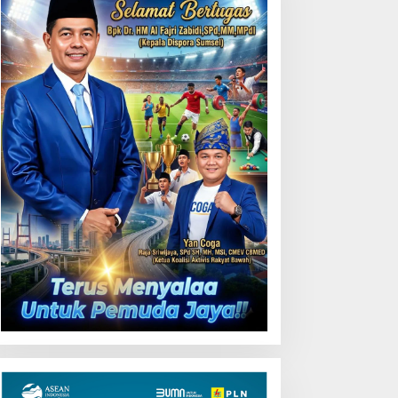
Uji Coba Contraflow di KM
55 Tol Binjai–Langsa
emarak HUT OKU ke-116,
LN Dekatkan Layanan
igital melalui Gelegar PLN
obile 2026