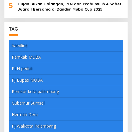
5
Hujan Bukan Halangan, PLN dan Prabumulih A Sabet
Juara I Bersama di Dandim Muba Cup 2025
TAG
haedline
Pemkab MUBA
PLN peduli
PJ Bupati MUBA
Pemkot kota palembang
Gubernur Sumsel
Herman Deru
Pj Walikota Palembang