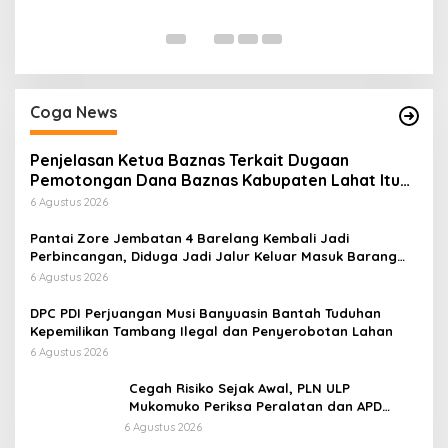
Di
Coga News
Penjelasan Ketua Baznas Terkait Dugaan
Pemotongan Dana Baznas Kabupaten Lahat Itu
Tidak Benar
6 Agustus 2026
Pantai Zore Jembatan 4 Barelang Kembali Jadi
Perbincangan, Diduga Jadi Jalur Keluar Masuk Barang
Tanpa Dokumen Kepabeanan, Nama Berinisial WL
6 Agustus 2026
Disebut, Bea Cukai Diminta Mengungkap Dugaan Aktivitas
di Kawasan Pesisir
DPC PDI Perjuangan Musi Banyuasin Bantah Tuduhan
Kepemilikan Tambang Ilegal dan Penyerobotan Lahan
6 Agustus 2026
Cegah Risiko Sejak Awal, PLN ULP
Mukomuko Periksa Peralatan dan APD
Petugas secara Rutin
6 Agustus 2026