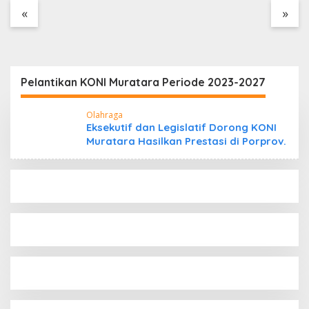
Tanpa Dokumen
«
»
Kepabeanan, Nama
Berinisial WL Disebut,
Bea Cukai Diminta
Mengungkap Dugaan
Aktivitas di Kawasan
Pelantikan KONI Muratara Periode 2023-2027
Pesisir
Olahraga
Eksekutif dan Legislatif Dorong KONI
Muratara Hasilkan Prestasi di Porprov.