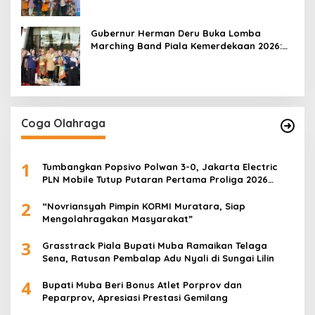
Gubernur Herman Deru Buka Lomba
Marching Band Piala Kemerdekaan 2026:
Ajang Asah Mental dan Kedisiplinan
Generasi Muda
Coga Olahraga
1
Tumbangkan Popsivo Polwan 3-0, Jakarta Electric
PLN Mobile Tutup Putaran Pertama Proliga 2026
dengan Meyakinkan
2
“Novriansyah Pimpin KORMI Muratara, Siap
Mengolahragakan Masyarakat”
3
Grasstrack Piala Bupati Muba Ramaikan Telaga
Sena, Ratusan Pembalap Adu Nyali di Sungai Lilin
4
Bupati Muba Beri Bonus Atlet Porprov dan
Peparprov, Apresiasi Prestasi Gemilang