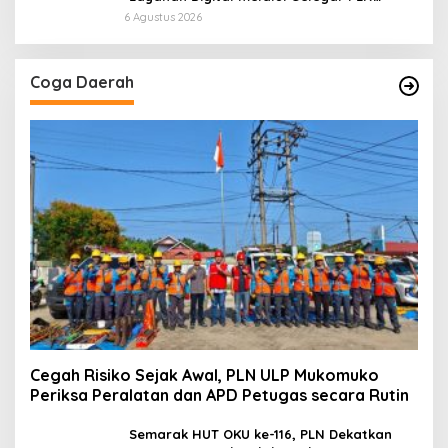
Mobile 2026
6 Agustus 2026
Coga Daerah
Cegah Risiko Sejak Awal, PLN ULP Mukomuko
Periksa Peralatan dan APD Petugas secara Rutin
Semarak HUT OKU ke-116, PLN Dekatkan