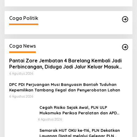
Coga Politik
Coga News
Pantai Zore Jembatan 4 Barelang Kembali Jadi
Perbincangan, Diduga Jadi Jalur Keluar Masuk
Barang Tanpa Dokumen Kepabeanan, Nama
6 Agustus 2026
Berinisial WL Disebut, Bea Cukai Diminta
Mengungkap Dugaan Aktivitas di Kawasan Pesisir
DPC PDI Perjuangan Musi Banyuasin Bantah Tuduhan
Kepemilikan Tambang Ilegal dan Penyerobotan Lahan
6 Agustus 2026
Cegah Risiko Sejak Awal, PLN ULP
Mukomuko Periksa Peralatan dan APD
Petugas secara Rutin
6 Agustus 2026
Semarak HUT OKU ke-116, PLN Dekatkan
Layanan Digital melalui Gelegar PLN