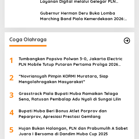
Layanan Digital melalui Gelegar PLN
Mobile 2026
Gubernur Herman Deru Buka Lomba
Marching Band Piala Kemerdekaan 2026:
Ajang Asah Mental dan Kedisiplinan
Generasi Muda
Coga Olahraga
1
Tumbangkan Popsivo Polwan 3-0, Jakarta Electric
PLN Mobile Tutup Putaran Pertama Proliga 2026
dengan Meyakinkan
2
“Novriansyah Pimpin KORMI Muratara, Siap
Mengolahragakan Masyarakat”
3
Grasstrack Piala Bupati Muba Ramaikan Telaga
Sena, Ratusan Pembalap Adu Nyali di Sungai Lilin
4
Bupati Muba Beri Bonus Atlet Porprov dan
Peparprov, Apresiasi Prestasi Gemilang
5
Hujan Bukan Halangan, PLN dan Prabumulih A Sabet
Juara I Bersama di Dandim Muba Cup 2025