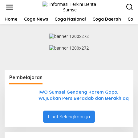
L
e
w
a
Home
Coga News
Coga Nasional
Coga Daerah
Coga
t
i
k
e
k
o
n
t
e
n
Pembelajaran
IWO Sumsel Gendeng Korem Gapo,
Wujudkan Pers Beradab dan Berakhlaq
Lihat Selengkapnya