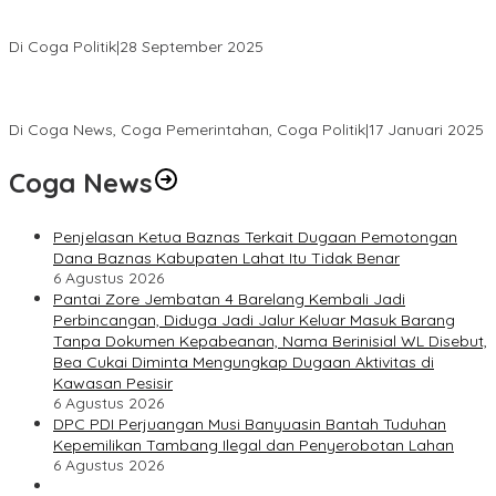
SELAMAT ATAS TERPILIHNYA H. MOHAMMAD MURDIONO SEBAGAI
KETUA UMUM PPP
Di Coga Politik
|
28 September 2025
Paripurna DPRD Muratara Tetapkan Devi-Yudi Bupati dan Wakil
Bupati Terpilih Hasil Pilkada 2024
Di Coga News, Coga Pemerintahan, Coga Politik
|
17 Januari 2025
Coga News
Penjelasan Ketua Baznas Terkait Dugaan Pemotongan
Dana Baznas Kabupaten Lahat Itu Tidak Benar
6 Agustus 2026
Pantai Zore Jembatan 4 Barelang Kembali Jadi
Perbincangan, Diduga Jadi Jalur Keluar Masuk Barang
Tanpa Dokumen Kepabeanan, Nama Berinisial WL Disebut,
Bea Cukai Diminta Mengungkap Dugaan Aktivitas di
Kawasan Pesisir
6 Agustus 2026
DPC PDI Perjuangan Musi Banyuasin Bantah Tuduhan
Kepemilikan Tambang Ilegal dan Penyerobotan Lahan
6 Agustus 2026