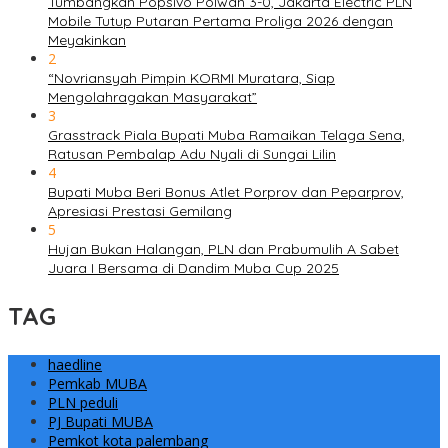
Tumbangkan Popsivo Polwan 3-0, Jakarta Electric PLN
Mobile Tutup Putaran Pertama Proliga 2026 dengan
Meyakinkan
2
“Novriansyah Pimpin KORMI Muratara, Siap
Mengolahragakan Masyarakat”
3
Grasstrack Piala Bupati Muba Ramaikan Telaga Sena,
Ratusan Pembalap Adu Nyali di Sungai Lilin
4
Bupati Muba Beri Bonus Atlet Porprov dan Peparprov,
Apresiasi Prestasi Gemilang
5
Hujan Bukan Halangan, PLN dan Prabumulih A Sabet
Juara I Bersama di Dandim Muba Cup 2025
TAG
haedline
Pemkab MUBA
PLN peduli
PJ Bupati MUBA
Pemkot kota palembang