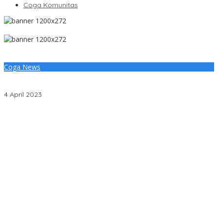
Coga Komunitas
Coga News
Siapkan Skema Beasiswa Spesialis untuk Dokter Non ASN di
Muba
4 April 2023
Penjelasan Ketua Baznas Terkait Dugaan Pemotongan Dana
Baznas Kabupaten Lahat Itu Tidak Benar
Pantai Zore Jembatan 4 Barelang Kembali Jadi Perbincangan,
Diduga Jadi Jalur Keluar Masuk Barang Tanpa Dokumen
Kepabeanan, Nama Berinisial WL Disebut, Bea Cukai Diminta
Mengungkap Dugaan Aktivitas di Kawasan Pesisir
DPC PDI Perjuangan Musi Banyuasin Bantah Tuduhan
Kepemilikan Tambang Ilegal dan Penyerobotan Lahan
Cegah Risiko Sejak Awal, PLN ULP Mukomuko Periksa Peralatan
dan APD Petugas secara Rutin
Semarak HUT OKU ke-116, PLN Dekatkan Layanan Digital melalui