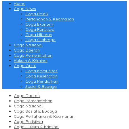
Home
Coga News
Coga Politik
Pertahanan & Keamanan
Coga Ekonomi
Coga Peristiwa
Coga Hiburan
Coga Olahraga
Coga Nasional
Coga Daerah
Coga Pemerintahan
Hukum & Kriminal
Coga Opini
Coga Komunitas
Coga Kesehatan
Coga Pendidikan
Sosial & Budaya
Coga Daerah
Coga Pemerintahan
Coga Nasional
Coga Sosial & Budaya
Coga Pertahanan & Keamanan
Coga Peristiwa
Coga Hukum & Kriminal