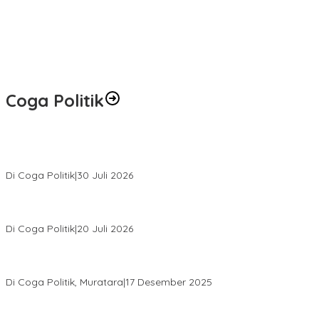
Coga Politik
Relawan Rasyid Rajasa Muratara Resmi Dilantik, Siap Perkuat
Pengabdian Bantu Rakyat.
Di Coga Politik
|
30 Juli 2026
Hendri Akan Perjuangkan Semua Aspirasi Dari Masyarakat Saat
Gelar Reses Tahap II Di Kelurahan Tanjung Indah
Di Coga Politik
|
20 Juli 2026
H. Devi Suhartoni Dipercaya Menakhodai DPD PDI Perjuangan
Sumsel Periode 2025–2030
Di Coga Politik, Muratara
|
17 Desember 2025
PENGURUS DPC KOTA LUBUK LINGGAU MENGUCAPKAN