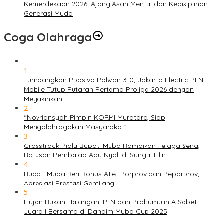
Kemerdekaan 2026: Ajang Asah Mental dan Kedisiplinan
Generasi Muda
Coga Olahraga
1
Tumbangkan Popsivo Polwan 3-0, Jakarta Electric PLN
Mobile Tutup Putaran Pertama Proliga 2026 dengan
Meyakinkan
2
“Novriansyah Pimpin KORMI Muratara, Siap
Mengolahragakan Masyarakat”
3
Grasstrack Piala Bupati Muba Ramaikan Telaga Sena,
Ratusan Pembalap Adu Nyali di Sungai Lilin
4
Bupati Muba Beri Bonus Atlet Porprov dan Peparprov,
Apresiasi Prestasi Gemilang
5
Hujan Bukan Halangan, PLN dan Prabumulih A Sabet
Juara I Bersama di Dandim Muba Cup 2025