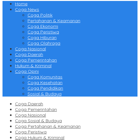
Home
Coga News
Coga Politik
Pertahanan & Keamanan
Coga Ekonomi
Coga Peristiwa
Coga Hiburan
Coga Olahraga
Coga Nasional
Coga Daerah
Coga Pemerintahan
Hukum & Kriminal
Coga Opini
Coga Komunitas
Coga Kesehatan
Coga Pendidikan
Sosial & Budaya
Coga Daerah
Coga Pemerintahan
Coga Nasional
Coga Sosial & Budaya
Coga Pertahanan & Keamanan
Coga Peristiwa
Coga Hukum & Kriminal