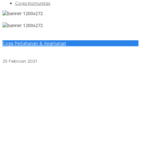
Coga Komunitas
Coga Pertahanan & Keamanan
Wabup Muba Tekankan Kesiapsiagaan Hadapi Karhutlah dan
Bencana Alam Tahun 2021
25 Februari 2021
Penjelasan Ketua Baznas Terkait Dugaan Pemotongan Dana
Baznas Kabupaten Lahat Itu Tidak Benar
Pantai Zore Jembatan 4 Barelang Kembali Jadi Perbincangan,
Diduga Jadi Jalur Keluar Masuk Barang Tanpa Dokumen
Kepabeanan, Nama Berinisial WL Disebut, Bea Cukai Diminta
Mengungkap Dugaan Aktivitas di Kawasan Pesisir
DPC PDI Perjuangan Musi Banyuasin Bantah Tuduhan
Kepemilikan Tambang Ilegal dan Penyerobotan Lahan
Cegah Risiko Sejak Awal, PLN ULP Mukomuko Periksa Peralatan
dan APD Petugas secara Rutin
Semarak HUT OKU ke-116, PLN Dekatkan Layanan Digital melalui