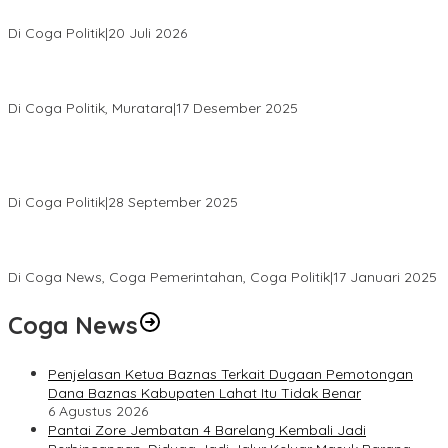
Gelar Reses Tahap II Di Kelurahan Tanjung Indah
Di Coga Politik
|
20 Juli 2026
H. Devi Suhartoni Dipercaya Menakhodai DPD PDI Perjuangan
Sumsel Periode 2025–2030
Di Coga Politik, Muratara
|
17 Desember 2025
PENGURUS DPC KOTA LUBUK LINGGAU MENGUCAPKAN
SELAMAT ATAS TERPILIHNYA H. MOHAMMAD MURDIONO SEBAGAI
KETUA UMUM PPP
Di Coga Politik
|
28 September 2025
Paripurna DPRD Muratara Tetapkan Devi-Yudi Bupati dan Wakil
Bupati Terpilih Hasil Pilkada 2024
Di Coga News, Coga Pemerintahan, Coga Politik
|
17 Januari 2025
Coga News
Penjelasan Ketua Baznas Terkait Dugaan Pemotongan
Dana Baznas Kabupaten Lahat Itu Tidak Benar
6 Agustus 2026
Pantai Zore Jembatan 4 Barelang Kembali Jadi