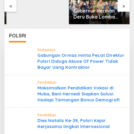
Tol Binjai–Langsa
«
»
Gubernur Herman
Deru Buka Lomba
Marching Band Piala
Kemerdekaan 2026:
Ajang Asah Mental dan
POLSRI
Kedisiplinan Generasi
Muda
Komunitas
Gabungan Ormas minta Pecat Direktur
Polsri Diduga Abuse Of Power Tidak
Bayar Uang Kontraktor
Pendidikan
Maksimalkan Pendidikan Vokasi di
Muba, Beni Hernedi Siapkan Solusi
Hadapi Tantangan Bonus Demografi
Pendidikan
Dies Natalis Ke-39, Polsri Kejar
Kerjasama tingkat Internasional