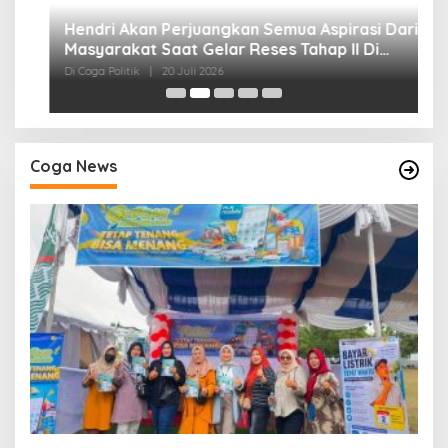
H
P
Di
Coga News