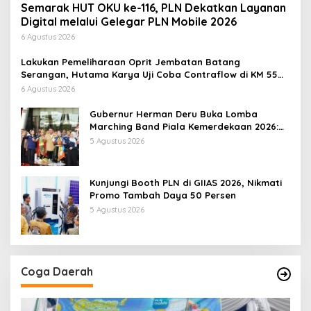
Semarak HUT OKU ke-116, PLN Dekatkan Layanan
Digital melalui Gelegar PLN Mobile 2026
6 Agustus 2026
Lakukan Pemeliharaan Oprit Jembatan Batang
Serangan, Hutama Karya Uji Coba Contraflow di KM 55
Tol Binjai–Langsa
6 Agustus 2026
Gubernur Herman Deru Buka Lomba
Marching Band Piala Kemerdekaan 2026:
Ajang Asah Mental dan Kedisiplinan
5 Agustus 2026
Generasi Muda
Kunjungi Booth PLN di GIIAS 2026, Nikmati
Promo Tambah Daya 50 Persen
5 Agustus 2026
Coga Daerah