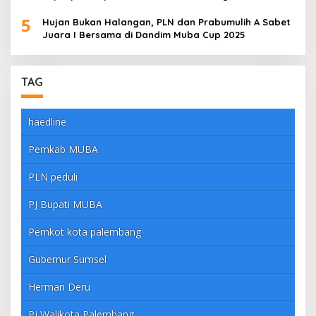
5
Hujan Bukan Halangan, PLN dan Prabumulih A Sabet
Juara I Bersama di Dandim Muba Cup 2025
TAG
haedline
Pemkab MUBA
PLN peduli
PJ Bupati MUBA
Pemkot kota palembang
Gubernur Sumsel
Herman Deru
Pj Walikota Palembang