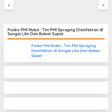
Tanpa Dokumen
«
»
Kepabeanan, Nama
Berinisial WL Disebut,
Bea Cukai Diminta
Mengungkap Dugaan
Aktivitas di Kawasan
Posko PMI Muba : Tim PMI Spraying Disinfektan dI
Pesisir
Sungai Lilin Dan Babat Supat
Posko PMI Muba : Tim PMI Spraying
Disinfektan dI Sungai Lilin Dan Babat
Supat