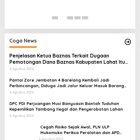
P
Di
Coga News
Penjelasan Ketua Baznas Terkait Dugaan
Pemotongan Dana Baznas Kabupaten Lahat Itu
Tidak Benar
6 Agustus 2026
Pantai Zore Jembatan 4 Barelang Kembali Jadi
Perbincangan, Diduga Jadi Jalur Keluar Masuk Barang
Tanpa Dokumen Kepabeanan, Nama Berinisial WL
6 Agustus 2026
Disebut, Bea Cukai Diminta Mengungkap Dugaan Aktivitas
di Kawasan Pesisir
DPC PDI Perjuangan Musi Banyuasin Bantah Tuduhan
Kepemilikan Tambang Ilegal dan Penyerobotan Lahan
6 Agustus 2026
Cegah Risiko Sejak Awal, PLN ULP
Mukomuko Periksa Peralatan dan APD
Petugas secara Rutin
6 Agustus 2026