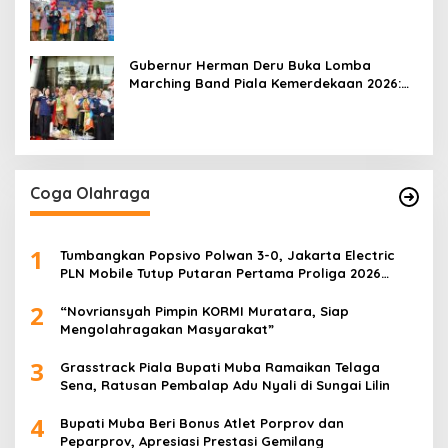
Mobile 2026
Gubernur Herman Deru Buka Lomba
Marching Band Piala Kemerdekaan 2026:
Ajang Asah Mental dan Kedisiplinan
Generasi Muda
Coga Olahraga
1
Tumbangkan Popsivo Polwan 3-0, Jakarta Electric
PLN Mobile Tutup Putaran Pertama Proliga 2026
dengan Meyakinkan
2
“Novriansyah Pimpin KORMI Muratara, Siap
Mengolahragakan Masyarakat”
3
Grasstrack Piala Bupati Muba Ramaikan Telaga
Sena, Ratusan Pembalap Adu Nyali di Sungai Lilin
4
Bupati Muba Beri Bonus Atlet Porprov dan
Peparprov, Apresiasi Prestasi Gemilang