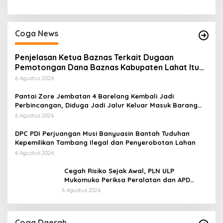
Coga News
Penjelasan Ketua Baznas Terkait Dugaan
Pemotongan Dana Baznas Kabupaten Lahat Itu
Tidak Benar
6 Agustus 2026
Pantai Zore Jembatan 4 Barelang Kembali Jadi
Perbincangan, Diduga Jadi Jalur Keluar Masuk Barang
Tanpa Dokumen Kepabeanan, Nama Berinisial WL
6 Agustus 2026
Disebut, Bea Cukai Diminta Mengungkap Dugaan Aktivitas
di Kawasan Pesisir
DPC PDI Perjuangan Musi Banyuasin Bantah Tuduhan
Kepemilikan Tambang Ilegal dan Penyerobotan Lahan
6 Agustus 2026
Cegah Risiko Sejak Awal, PLN ULP
Mukomuko Periksa Peralatan dan APD
Petugas secara Rutin
6 Agustus 2026
Coga Daerah