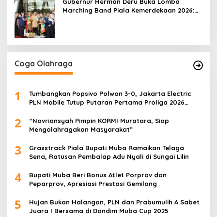
Gubernur Herman Deru Buka Lomba
Marching Band Piala Kemerdekaan 2026:
Ajang Asah Mental dan Kedisiplinan
Generasi Muda
Coga Olahraga
1
Tumbangkan Popsivo Polwan 3-0, Jakarta Electric
PLN Mobile Tutup Putaran Pertama Proliga 2026
dengan Meyakinkan
2
“Novriansyah Pimpin KORMI Muratara, Siap
Mengolahragakan Masyarakat”
3
Grasstrack Piala Bupati Muba Ramaikan Telaga
Sena, Ratusan Pembalap Adu Nyali di Sungai Lilin
4
Bupati Muba Beri Bonus Atlet Porprov dan
Peparprov, Apresiasi Prestasi Gemilang
5
Hujan Bukan Halangan, PLN dan Prabumulih A Sabet
Juara I Bersama di Dandim Muba Cup 2025