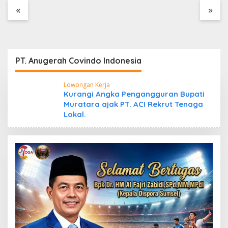
Tanpa Dokumen
«
»
Kepabeanan, Nama
Berinisial WL Disebut,
Bea Cukai Diminta
Mengungkap Dugaan
Aktivitas di Kawasan
PT. Anugerah Covindo Indonesia
Pesisir
Lowongan Kerja
Kurangi Angka Pengangguran Bupati
Muratara ajak PT. ACI Rekrut Tenaga
Lokal.