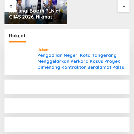
Saya”
«
»
Kunjungi Booth PLN di
GIIAS 2026, Nikmati
Promo Tambah Daya
50 Persen
Rakyat
Hukum
Pengadilan Negeri Kota Tangerang
Menggelarkan Perkara Kasus Proyek
Dimenang Kontraktor Beralamat Palsu