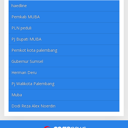
haedline
Pemkab MUBA
PLN peduli
PJ Bupati MUBA
Pemkot kota palembang
Gubernur Sumsel
Herman Deru
Pj Walikota Palembang
Muba
Dodi Reza Alex Noerdin