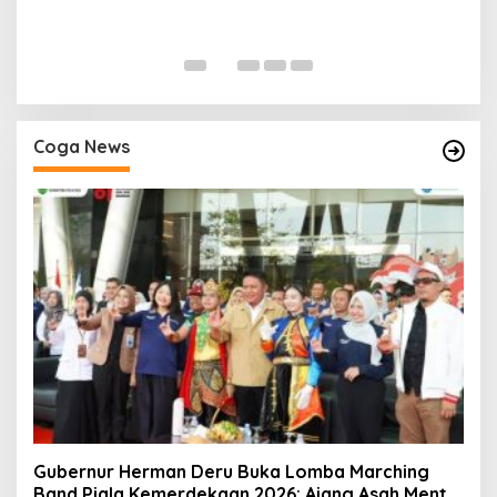
P
Di
Coga News
Gubernur Herman Deru Buka Lomba Marching
Band Piala Kemerdekaan 2026: Ajang Asah Mental