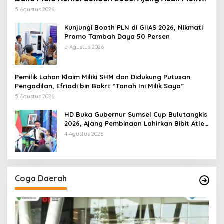
dan Kedisiplinan Generasi Muda
5 Agustus 2026
Kunjungi Booth PLN di GIIAS 2026, Nikmati
Promo Tambah Daya 50 Persen
5 Agustus 2026
Pemilik Lahan Klaim Miliki SHM dan Didukung Putusan
Pengadilan, Efriadi bin Bakri: “Tanah Ini Milik Saya”
5 Agustus 2026
HD Buka Gubernur Sumsel Cup Bulutangkis
2026, Ajang Pembinaan Lahirkan Bibit Atlet
Baru
4 Agustus 2026
Coga Daerah