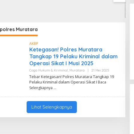
Resmi Dilantik, Siap Perkuat
Cegah Risiko Sejak Awal,
S
Pengabdian Bantu Rakyat.
Di Coga Politik
|
30 Juli 2026
PLN ULP Mukomuko
P
Periksa Peralatan dan APD
D
Petugas secara Rutin
M
apolres Muratara
AKBP
Ketegasan! Polres Muratara
Tangkap 19 Pelaku Kriminal dalam
Operasi Sikat I Musi 2025
Coga Hukum & Kriminal
,
Muratara
|
21 Mei 2025
O
L
Tebar Ketegasan! Polres Muratara Tangkap 19
E
Pelaku Kriminal dalam Operasi Sikat I
Baca
H
A
Selengkapnya
A
N
M
A
Lihat Selengkapnya
U
R
Y