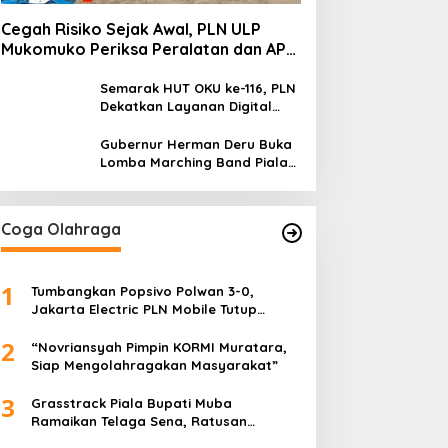
Cegah Risiko Sejak Awal, PLN ULP
Mukomuko Periksa Peralatan dan APD
Petugas secara Rutin
Semarak HUT OKU ke-116, PLN
Dekatkan Layanan Digital
melalui Gelegar PLN Mobile
2026
Gubernur Herman Deru Buka
Lomba Marching Band Piala
Kemerdekaan 2026: Ajang
Asah Mental dan Kedisiplinan
Generasi Muda
Coga Olahraga
1
Tumbangkan Popsivo Polwan 3-0,
Jakarta Electric PLN Mobile Tutup
Putaran Pertama Proliga 2026 dengan
2
Meyakinkan
“Novriansyah Pimpin KORMI Muratara,
Siap Mengolahragakan Masyarakat”
3
Grasstrack Piala Bupati Muba
Ramaikan Telaga Sena, Ratusan
Pembalap Adu Nyali di Sungai Lilin