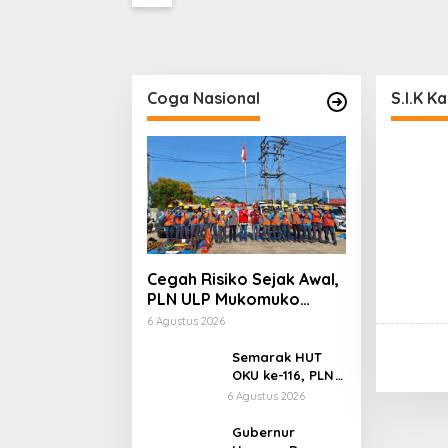
Cukai Diminta Mengungkap
Dugaan Aktivitas di
Kawasan Pesisir
Coga Nasional
S.I.K K
Cegah Risiko Sejak Awal,
PLN ULP Mukomuko
Periksa Peralatan dan
6 Agustus 2026
APD Petugas secara
Rutin
Semarak HUT
OKU ke-116, PLN
Dekatkan
6 Agustus 2026
Layanan Digital
melalui Gelegar
Gubernur
PLN Mobile 2026