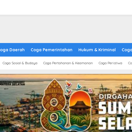
oga Daerah
Coga Pemerintahan
Hukum & Kriminal
Coga
Coga Sosial & Budaya
Coga Pertahanan & Keamanan
Coga Peristiwa
Co