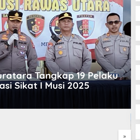
uratara Tangkap 19 Pelaku
si Sikat I Musi 2025
I Perjuangan Musi
sin Bantah Tuduhan
likan Tambang
 dan Penyerobotan
»
Relawan Rasyid Rajasa Muratara