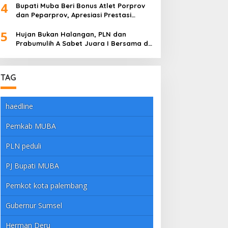
4
Bupati Muba Beri Bonus Atlet Porprov
dan Peparprov, Apresiasi Prestasi
Gemilang
5
Hujan Bukan Halangan, PLN dan
Prabumulih A Sabet Juara I Bersama di
Dandim Muba Cup 2025
TAG
haedline
Pemkab MUBA
PLN peduli
PJ Bupati MUBA
Pemkot kota palembang
Gubernur Sumsel
Herman Deru