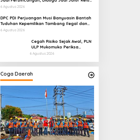
Jadi Perbincangan, Diduga Jadi Jalur Keluar
Masuk Barang Tanpa Dokumen Kepabeanan,
6 Agustus 2026
Nama Berinisial WL Disebut, Bea Cukai
Diminta Mengungkap Dugaan Aktivitas di
DPC PDI Perjuangan Musi Banyuasin Bantah
Kawasan Pesisir
Tuduhan Kepemilikan Tambang Ilegal dan
Penyerobotan Lahan
6 Agustus 2026
Cegah Risiko Sejak Awal, PLN
ULP Mukomuko Periksa
Peralatan dan APD Petugas
6 Agustus 2026
secara Rutin
Coga Daerah