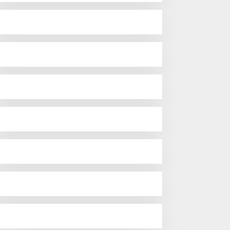
Lakukan Pemeliharaan
Oprit Jembatan Batang
Serangan, Hutama Karya
Uji Coba Contraflow di KM
55 Tol Binjai–Langsa